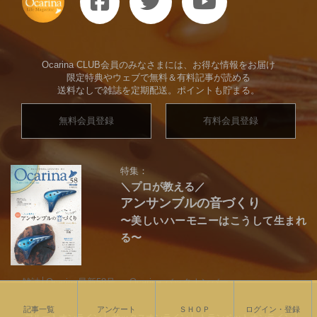
Ocarina CLUB会員のみなさまには、お得な情報をお届け
限定特典やウェブで無料＆有料記事が読める
送料なしで雑誌を定期配送。ポイントも貯まる。
無料会員登録
有料会員登録
特集：
＼プロが教える／
アンサンブルの音づくり
〜美しいハーモニーはこうして生まれ
る〜
雑誌│Ocarina最新58号
Ocarina バックナンバー
オカリナ楽譜一覧
記事一覧
アンケート
ＳＨＯＰ
ログイン・登録