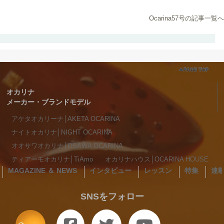
Ocarina57号の記事一覧へ
オカリナ
メーカー・ブランドモデル
アケタオカリーナ│AKETA OCARINA
ナイトオカリナ│NIGHT OCARINA
オオサワオカリナ│OSAWA OCARINA
ティアーモオカリナ│TiAmo
オカリナハウス│OCARINA HOUSE
MAGAZINE ＆ NEWS
インタビュー
レッスン
特集
連
SNSをフォロー