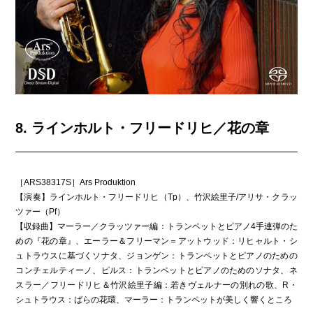
8. ラインホルト・フリードリヒ／花の章
［ARS38317S］Ars Produktion
【演奏】ラインホルト・フリードリヒ（Tp）、竹沢絵里子/アリサ・クラッ
ツァー（Pf）
【収録曲】マーラー／クラッツァー編：トランペットとピアノ4手連弾のた
めの『花の章』、エーラー＆フリーマン＝アットウッド：リヒャルト・シ
ュトラウスに基づくソナタ、ジョンゲン：トランペットとピアノのための
コンチェルティーノ、ピルス：トランペットとピアノのためのソナタ、ネ
スラー／フリードリヒ＆竹沢絵里子編：若きヴェルナーの別れの歌、R・
シュトラウス：ばらの花環、マーラー：トランペットが美しく響くところ