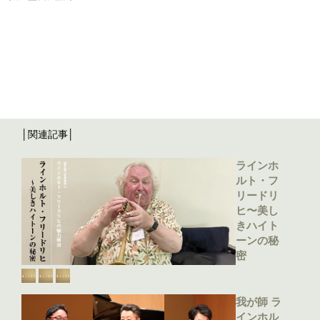
│関連記事│
ラインホ
ルト・フ
リードリ
ヒ〜美し
きハイト
ーンの秘
密
我が師 ラ
インホル