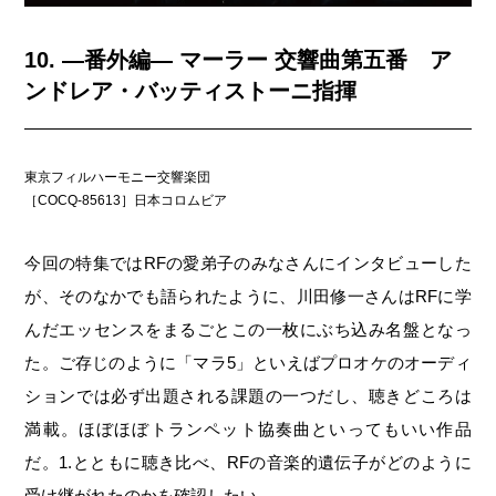
10. —番外編— マーラー 交響曲第五番 ア
ンドレア・バッティストーニ指揮
東京フィルハーモニー交響楽団
［COCQ-85613］日本コロムビア
今回の特集ではRFの愛弟子のみなさんにインタビューした
が、そのなかでも語られたように、川田修一さんはRFに学
んだエッセンスをまるごとこの一枚にぶち込み名盤となっ
た。ご存じのように「マラ5」といえばプロオケのオーディ
ションでは必ず出題される課題の一つだし、聴きどころは
満載。ほぼほぼトランペット協奏曲といってもいい作品
だ。1.とともに聴き比べ、RFの音楽的遺伝子がどのように
受け継がれたのかを確認したい。