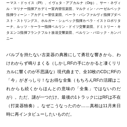
ーマス・ドゥイス（Pf）、イヴェタ・アプカルナ（Org）、サー・ネヴィ
ル・マリナー指揮アカデミー室内管弦楽団、マルティン・ハーゼルベック
指揮ウィーン・アカデミー管弦楽団、ベーラ・バンファルヴィ指揮ブダペ
スト・ストリングス、ホルガー・シュペック指揮カペラ・イストロポリタ
ーナ、ルッツ・ケーラー指揮ベルリン・ドイツ交響楽団、ドミトリー・キ
タエンコ指揮フランクフルト放送交響楽団、ベルリン・バロック・カンパ
ニー
バルブを持たない古楽器の典雅にして勇壮な響きから、わ
けわからず鳴りまくる（しかしRFの手にかかると凄くリリ
カルに響くのが不思議な）現代曲まで、全10枚のCDにRFの
「今」がぎっしり！なお得な全集（もちろんRFの活躍はこ
れからも続くからほんとの意味の「全集」ではないのだ
が）。ただ、謎が一つだけ。最後の1トラックにはRFは不在
（打楽器独奏）。なぜこうなったのか……真相は11月来日
時に再インタビューしたいものだ。