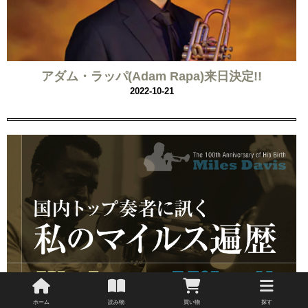
アダム・ラッパ(Adam Rapa)来日決定!!
2022-10-21
国内トップ奏者に訊く私のマイルス遍歴
ホーム
読み物
買い物
探す