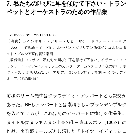
7. 私たちの叫びに耳を傾けて下さい～トラン
ペットとオーケストラのための作品集
［ARS38318S］Ars Produktion
【演奏】ラインホルト・フリードリヒ（Tp）、ドロテー・ミールズ
（Sop）、竹沢絵里子（Pf）、ルーベン・ガザリアン指揮インゴルシュタ
ット・グルジア室内管弦楽団
【収録曲】ユスポフ：私たちの叫びに耳を傾けて下さい、イヴァン・フィ
ッシャー：ドイツ=イディッシュのカンタータ、カンチェリ：夜の祈り、ホ
ヴァネス：復活 Op.71より アリア、ロンバルディ：告別 ～ クラウディ
オ・アバドの追憶に
前項のリーム先生はクラウディオ・アッバードとも親交が
あった。RFもアッバードとは素晴らしいブランデンブルク
を入れているが、これはそのアッバードに捧げる作品集。
タイトルはタジキスタン出身の作曲家ユスポフ（1962-）の
作品。名歌姫ミールズと共演した『ドイツ＝イディッシュ