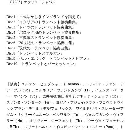
［C7285］ナクソス・ジャパン
Disc1『古式ゆかしきイングランドを讃えて』
Disc2『イタリアのトランペット協奏曲集』
Disc3『ドイツのトランペット協奏曲集』
Disc4『バロック期のトランペット協奏曲集』
Disc5『古典派のトランペット協奏曲集』
Disc6『20世紀のトランペット協奏曲集』
Disc7『現代のトランペット協奏曲集』
Disc8『トランペットとオルガン』
Disc9『ベル・エポック トランペットとピアノ』
Disc10『トランペットとパーカッション』
【演奏】ユルゲン・ヒュプシャー（Theolbo）、トルイケ・ファン・デ
ア・プル（Vo）、コルネリア・ブラントカンプ（Fl）、イェンス・ペータ
ー・マインツ（Vc）、吉井瑞穂/佛田明希子/アネッテ・シュッツ（Ob）、
スザンヌ・ゾンターグ（Fg）、ヨゼメ・アジェイ/ラウラ・ブコヴラトヴィ
ック/アラン・デ・ルッデル/フェリックス・ワイルド/サラ・スレーター/ア
ダム・リクサー/イエルーン・ベルワルツ（Tp）、ヴォルフガンク・ヴィフ
ラー（Hn）、オリヴァー・ジーフェルト（Tb）、ウーヴェ・フュッセル
（B.Tb）、フリートヘルム・マイ/ロビン・シュルコフスキー（Perc）、ト