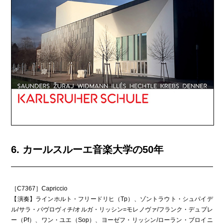
6. カールスルーエ音楽大学の50年
［C7367］Capriccio
【演奏】ラインホルト・フリードリヒ（Tp）、ゾントラウト・シュパイデ
ル/サラ・パヴロヴィチ/オルガ・リッシン=モレノヴァ/フランク・デュプレ
ー（Pf）、ワン・ユエ（Sop）、ヨーゼフ・リッシン/ローラン・ブロイニ