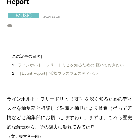
Report
2024-11-18
［この記事の目次］
１│
ラインホルト・フリードリヒを知るための 聴いておきたいCD10選
２│
［Event Report］浜松ブラスフェスティバル
ラインホルト・フリードリヒ（RF）を深く知るためのディ
スクを編集部と相談して独断と偏見により厳選（従って苦
情などは編集部にお願いしますね）。まずは、これら歴史
的な録音から、その魅力に触れてみては!?
（文：榎本孝一郎）