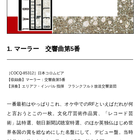
1. マーラー 交響曲第5番
［COCQ-85312］日本コロムビア
【収録曲】マーラー：交響曲第5番
【演奏】エリアフ・インバル 指揮 フランクフルト放送交響楽団
一番最初はやっぱりこれ、オケ中でのRFといえばだれが何
と言おうとこの一枚。文化庁芸術作品賞、「レコード芸
術」誌特選、朝日新聞試聴室特選、のほか英独仏はじめ世
界各国の賞を総なめにした名盤にして、デビュー盤。当時