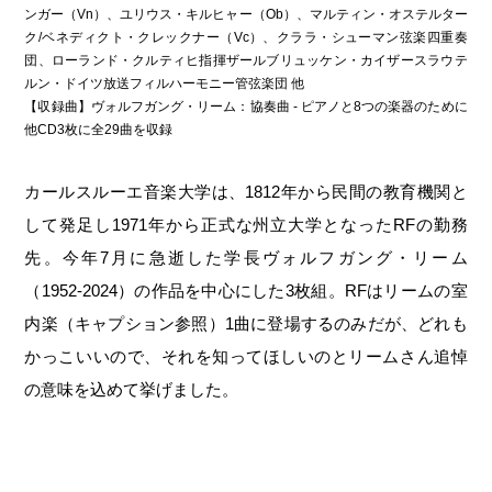
ンガー（Vn）、ユリウス・キルヒャー（Ob）、マルティン・オステルター
ク/ベネディクト・クレックナー（Vc）、クララ・シューマン弦楽四重奏
団、ローランド・クルティヒ指揮ザールブリュッケン・カイザースラウテ
ルン・ドイツ放送フィルハーモニー管弦楽団 他
【収録曲】ヴォルフガング・リーム：協奏曲 - ピアノと8つの楽器のために
他CD3枚に全29曲を収録
カールスルーエ音楽大学は、1812年から民間の教育機関と
して発足し1971年から正式な州立大学となったRFの勤務
先。今年7月に急逝した学長ヴォルフガング・リーム
（1952-2024）の作品を中心にした3枚組。RFはリームの室
内楽（キャプション参照）1曲に登場するのみだが、どれも
かっこいいので、それを知ってほしいのとリームさん追悼
の意味を込めて挙げました。