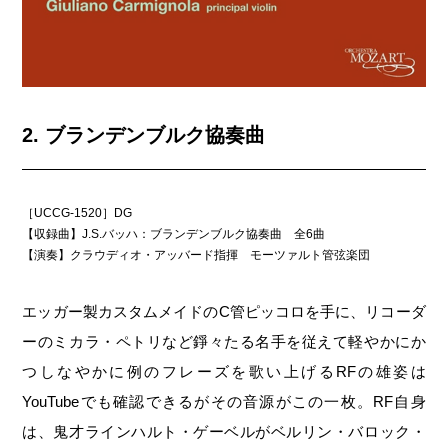
2. ブランデンブルク協奏曲
［UCCG-1520］DG
【収録曲】J.S.バッハ：ブランデンブルク協奏曲 全6曲
【演奏】クラウディオ・アッバード指揮 モーツァルト管弦楽団
エッガー製カスタムメイドのC管ピッコロを手に、リコーダ
ーのミカラ・ペトリなど錚々たる名手を従えて軽やかにか
つしなやかに例のフレーズを歌い上げるRFの雄姿は
YouTubeでも確認できるがその音源がこの一枚。RF自身
は、鬼才ラインハルト・ゲーベルがベルリン・バロック・