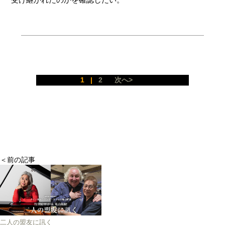
1
|
2
次へ>
＜前の記事
二人の盟友に訊く