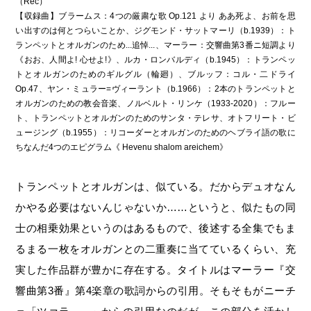
（Rec）
【収録曲】ブラームス：4つの厳粛な歌 Op.121 より ああ死よ、お前を思
い出すのは何とつらいことか、ジグモンド・サットマーリ（b.1939）：ト
ランペットとオルガンのため...追悼...、マーラー：交響曲第3番ニ短調より
《おお、人間よ! 心せよ!》、ルカ・ロンバルディ（b.1945）：トランペッ
トとオルガンのためのギルグル（輪廻）、ブルッフ：コル・二ドライ
Op.47、ヤン・ミュラー=ヴィーラント（b.1966）：2本のトランペットと
オルガンのための教会音楽、ノルベルト・リンケ（1933-2020）：フルー
ト、トランペットとオルガンのためのサンタ・テレサ、オトフリート・ビ
ュージング（b.1955）：リコーダーとオルガンのためのヘブライ語の歌に
ちなんだ4つのエピグラム《 Hevenu shalom areichem》
トランペットとオルガンは、似ている。だからデュオなん
かやる必要はないんじゃないか……というと、似たもの同
士の相乗効果というのはあるもので、後述する全集でもま
るまる一枚をオルガンとの二重奏に当てているくらい、充
実した作品群が豊かに存在する。タイトルはマーラー『交
響曲第3番』第4楽章の歌詞からの引用。そもそもがニーチ