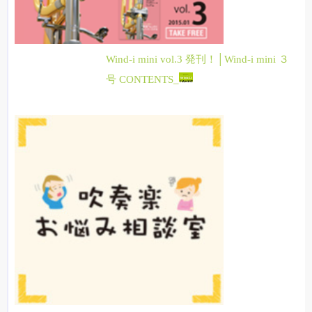
Wind-i mini vol.3 発刊！│Wind-i mini ３
号 CONTENTS_