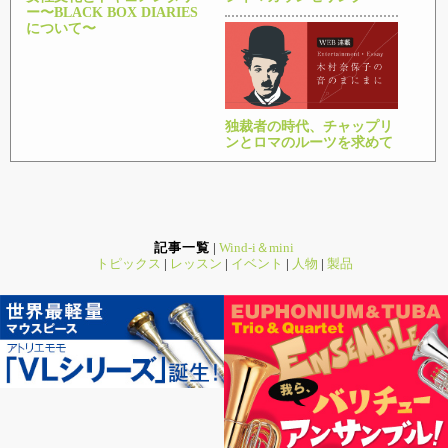
ー〜BLACK BOX DIARIES
について〜
独裁者の時代、チャップリ
ンとロマのルーツを求めて
記事一覧
|
Wind-i＆mini
トピックス
|
レッスン
|
イベント
|
人物
|
製品