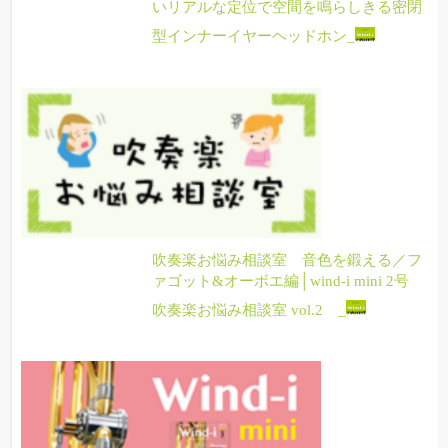
いリアルな定位で空間を鳴らしきる密閉
型インナーイヤーヘッドホン_
吹奏楽お悩み相談室 音色を鍛える／フ
ァゴット&オーボエ編│wind-i mini 2号
吹奏楽お悩み相談室 vol.2 _