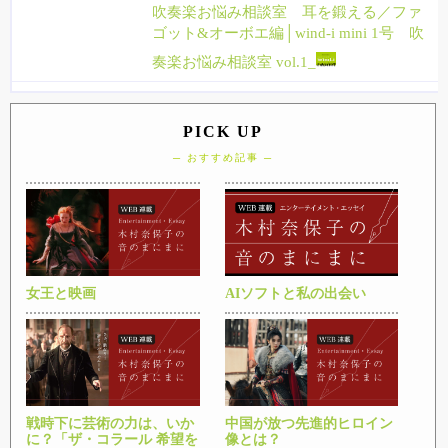
吹奏楽お悩み相談室 耳を鍛える／ファ
ゴット&オーボエ編│wind-i mini 1号 吹
奏楽お悩み相談室 vol.1_
PICK UP
─ おすすめ記事 ─
女王と映画
AIソフトと私の出会い
戦時下に芸術の力は、いか
中国が放つ先進的ヒロイン
に？「ザ・コラール 希望を
像とは？