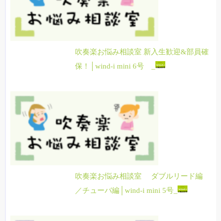
吹奏楽お悩み相談室 新入生歓迎&部員確
保！│wind-i mini 6号 _
吹奏楽お悩み相談室 ダブルリード編
／チューバ編│wind-i mini 5号_