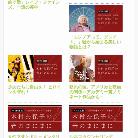
紡ぐ歌」レイフ・ファイン
ズ、一流の美学
「エレノアって、グレイ
ト。」嘘から始まる美しい
物語とは？
少女たちに自由を！ ヒロイ
移民の国、アメリカと映画
ンを守れ！
の関係～アカデミー賞ノミ
ネート作品から～
女性文化とドキュメンタリ
シネマカウンセリング