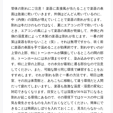
管体の割れにご注意！ 楽器に直接風が当たることで楽器の表
面は急速に乾いていきます。外側はどんどん乾いているのに、
中（内側）の湿気が増えていくことで楽器の割れが生じます。
割れは冬だけのものではなく、夏にエアコンの下で吹いている
とき、エアコンの風によって楽器の表面が乾燥して、外側と内
側の湿度差によって木製の楽器は割れが生じます。 一番の対
策は楽器を吹かないこと（笑）。それは無理ですから、吹く前
に楽器の表面を手で温めることが効果的です。割れやすいのが
上管の上部、特にトーンホールが隣接しているところの間の部
分。トーンホールには水が溜まりやすく、染み込みやすいので
す。特に上管の上部は、その水分が最初に通る部分なので注意
してください。また、可能な限り同じ環境で練習することをお
すすめします。それが割れを防ぐ一番の方法です。明日は教
室、その次は体育館と、あちこちに移動して違う環境だと人間
だって疲れてしまいますし、楽器も急激な温度・湿度の変化に
対応できなくなります。目安としては湿度が30％以下になると
割れが起こる環境にあるので、その環境下ではケースの中に湿
気を発生させるものを入れておくなどしてください。簡単にで
きることは簡易おしぼりを入れておくこと。見当たらなかった