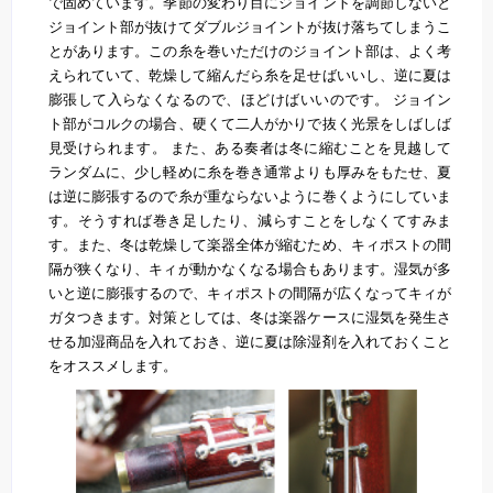
で固めています。季節の変わり目にジョイントを調節しないと
ジョイント部が抜けてダブルジョイントが抜け落ちてしまうこ
とがあります。この糸を巻いただけのジョイント部は、よく考
えられていて、乾燥して縮んだら糸を足せばいいし、逆に夏は
膨張して入らなくなるので、ほどけばいいのです。 ジョイン
ト部がコルクの場合、硬くて二人がかりで抜く光景をしばしば
見受けられます。 また、ある奏者は冬に縮むことを見越して
ランダムに、少し軽めに糸を巻き通常よりも厚みをもたせ、夏
は逆に膨張するので糸が重ならないように巻くようにしていま
す。そうすれば巻き足したり、減らすことをしなくてすみま
す。また、冬は乾燥して楽器全体が縮むため、キィポストの間
隔が狭くなり、キィが動かなくなる場合もあります。湿気が多
いと逆に膨張するので、キィポストの間隔が広くなってキィが
ガタつきます。対策としては、冬は楽器ケースに湿気を発生さ
せる加湿商品を入れておき、逆に夏は除湿剤を入れておくこと
をオススメします。