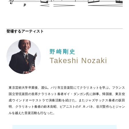
登場するアーティスト
野崎剛史
Takeshi Nozaki
東京芸術大学卒業後、渡仏。パリ市立音楽院にてクラリネットを学ぶ。フランス
国立管弦楽団の首席クラリネット奏者ギイ・ダンガン氏に師事。帰国後、東京佼
成ウインドオーケストラで演奏活動を続けた。またジャズサックス奏者の坂田
明、クラリネット奏者の鈴木良昭、ピアニストのＦ.Ｒ.パネ、谷川賢作らとジャン
ルを越えた音楽活動も行なった。