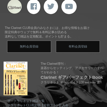
The Clarinet CLUB会員のみなさまには、お得な情報をお届け
限定特典やウェブで無料＆有料記事が読める
送料なしで雑誌を定期配送。ポイントも貯まる。
無料会員登録
有料会員登録
The Clarinet増刊：
楽器からセッティング、アクセサリーのすべ
てがわかる！
Clarinet ギアパーフェクトBook
クラリネット オールガイド100
選!!
and more
ザ・クラリネット雑誌一覧
クラリネットCLUB定額【月額プラン】入会