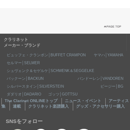
クラリネット
メーカー・ブランド
ビュッフェ・クランポン│BUFFET CRAMPON
ヤマハ│YAMAHA
セルマー│SELMER
シュヴェンク＆セゲルケ│SCHWENK＆SEGGELKE
バックーン│BACKUN
バンドーレン│VANDOREN
シルバースタイン│SILVERSTEIN
ビージー│BG
ダダリオ│DADARIO
ゴッツ│GOTTSU
The Clarinet ONLINEトップ
ニュース・イベント
アーティス
集
連載
クラリネット楽譜購入
グッズ・アクセサリー購入
SNSをフォロー