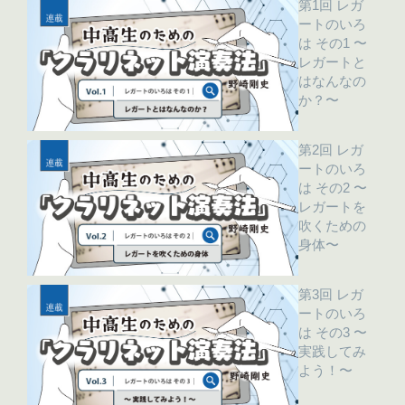
第1回 レガ
ートのいろ
は その1 〜
レガートと
はなんなの
か？〜
第2回 レガ
ートのいろ
は その2 〜
レガートを
吹くための
身体〜
第3回 レガ
ートのいろ
は その3 〜
実践してみ
よう！〜