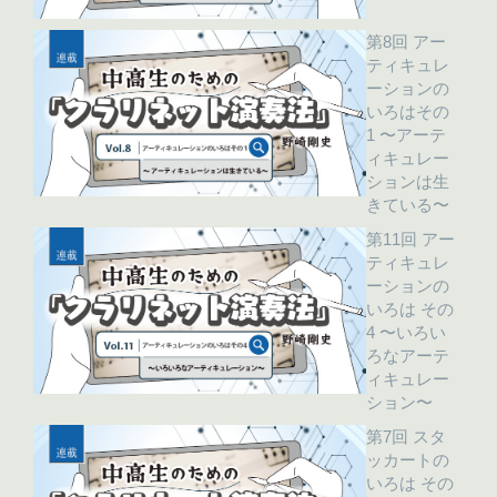
第8回 アー
ティキュレ
ーションの
いろはその
1 〜アーテ
ィキュレー
ションは生
きている〜
第11回 アー
ティキュレ
ーションの
いろは その
4 〜いろい
ろなアーテ
ィキュレー
ション〜
第7回 スタ
ッカートの
いろは その