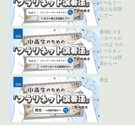
4 〜もう一
段上を目指
して〜
第4回 スタ
ッカートの
いろは その
1 〜スタッ
カートは発
音から〜
序文