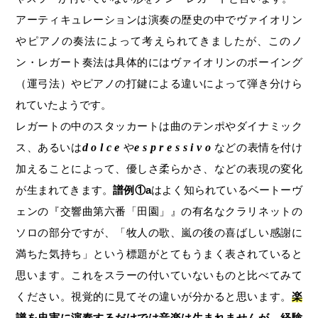
アーティキュレーションは演奏の歴史の中でヴァイオリン
やピアノの奏法によって考えられてきましたが、このノ
ン・レガート奏法は具体的にはヴァイオリンのボーイング
（運弓法）やピアノの打鍵による違いによって弾き分けら
れていたようです。
レガートの中のスタッカートは曲のテンポやダイナミック
ス、あるいは
dolce
や
espressivo
などの表情を付け
加えることによって、優しさ柔らかさ、などの表現の変化
が生まれてきます。
譜例①a
はよく知られているベートーヴ
ェンの『交響曲第六番「田園」』の有名なクラリネットの
ソロの部分ですが、「牧人の歌、嵐の後の喜ばしい感謝に
満ちた気持ち」という標題がとてもうまく表されていると
思います。これをスラーの付いていないものと比べてみて
ください。視覚的に見てその違いが分かると思います。
楽
譜を忠実に演奏するだけでは音楽は生まれませんが、経験