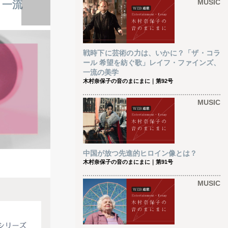
MUSIC
、一流
戦時下に芸術の力は、いかに？「ザ・コラ
ール 希望を紡ぐ歌」レイフ・ファインズ、
一流の美学
木村奈保子の音のまにまに｜第92号
MUSIC
中国が放つ先進的ヒロイン像とは？
木村奈保子の音のまにまに｜第91号
MUSIC