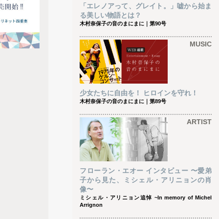
「エレノアって、グレイト。」嘘から始ま
る美しい物語とは？
木村奈保子の音のまにまに｜第90号
MUSIC
少女たちに自由を！ ヒロインを守れ！
木村奈保子の音のまにまに｜第89号
ARTIST
フローラン・エオー インタビュー 〜愛弟
子から見た、ミシェル・アリニョンの肖
像〜
ミシェル・アリニョン追悼 ~In memory of Michel
Arrignon