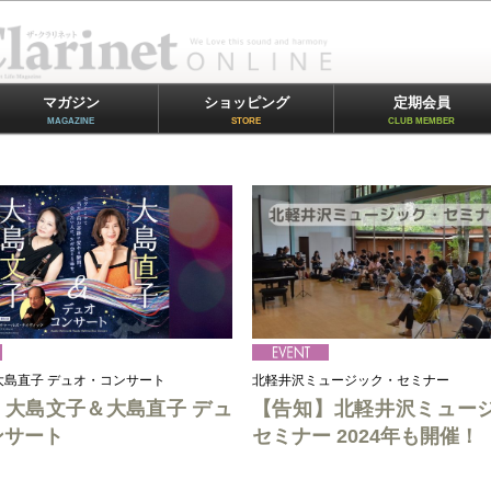
マガジン
ショッピング
定期会員
MAGAZINE
STORE
CLUB MEMBER
大島直子 デュオ・コンサート
北軽井沢ミュージック・セミナー
】大島文子＆大島直子 デュ
【告知】北軽井沢ミュー
ンサート
セミナー 2024年も開催！