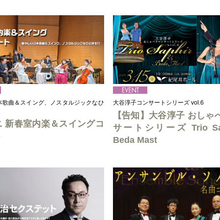
大谷淳子コンサートシリーズ vol.6
本歌曲＆スイング、ノスタルジックなひ
【告知】大谷淳子 おしゃ
ニ 新春室内楽＆スイングコ
サートシリーズ Trio Sap
ト
Beda Mast