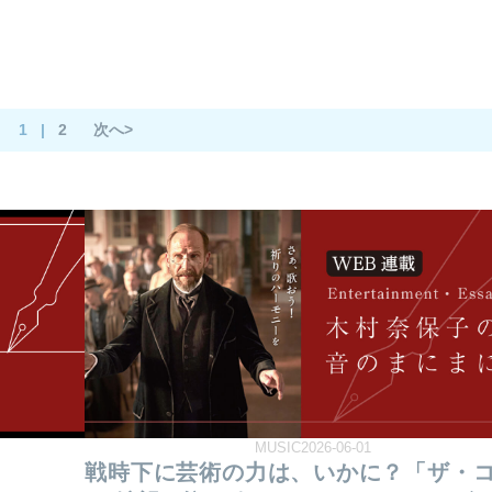
1
|
2
次へ>
MUSIC2026-06-01
戦時下に芸術の力は、いかに？「ザ・