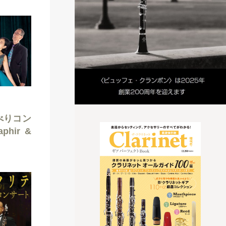
べりコン
hir &