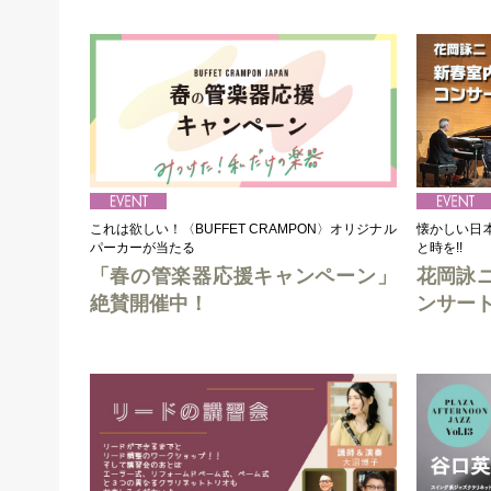
これは欲しい！〈BUFFET CRAMPON〉オリジナル
懐かしい日
パーカーが当たる
と時を!!
「春の管楽器応援キャンペーン」
花岡詠
絶賛開催中！
ンサー