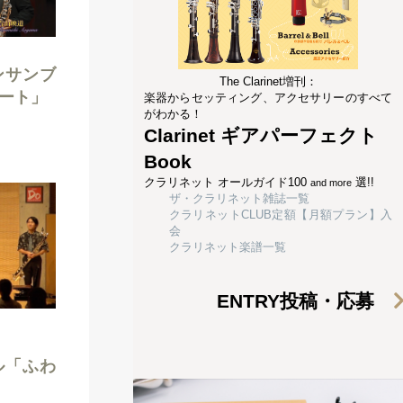
ンサンブ
The Clarinet増刊：
ート」
楽器からセッティング、アクセサリーのすべて
がわかる！
Clarinet ギアパーフェクト
Book
クラリネット オールガイド100
選!!
and more
ザ・クラリネット雑誌一覧
クラリネットCLUB定額【月額プラン】入
会
クラリネット楽譜一覧
ENTRY
投稿・応募
ル「ふわ