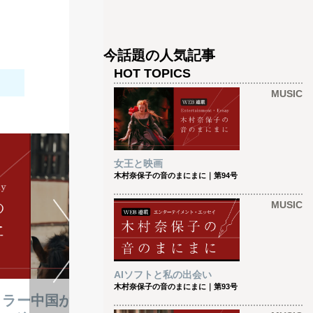
今話題の人気記事
HOT TOPICS
MUSIC
女王と映画
木村奈保子の音のまにまに｜第94号
MUSIC
AIソフトと私の出会い
MUSIC2026-05-01
木村奈保子の音のまにまに｜第93号
コラー
中国が放つ先進的ヒロイン像とは？