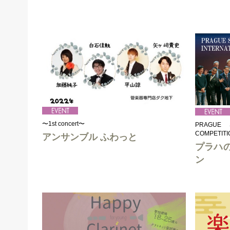
〜1st concert〜
PRAGUE S
COMPETITI
アンサンブル ふわっと
プラハ
ン