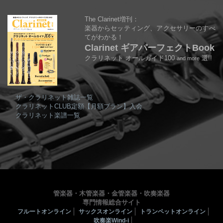
The Clarinet増刊：
楽器からセッティング、アクセサリーのすべ
てがわかる！
Clarinet ギアパーフェクトBook
クラリネット オールガイド100
選!!
and more
ザ・クラリネット雑誌一覧
クラリネットCLUB定額【月額プラン】入会
クラリネット楽譜一覧
管楽器・木管楽器・金管楽器・吹奏楽器
専門情報総合サイト
フルートオンライン
サックスオンライン
トランペットオンライン
吹奏楽Wind-i