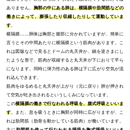
ありません。
胸郭の中にある肺は、横隔膜や肋間筋などの
働きによって、膨張したり収縮したりして運動していま
す
。
横隔膜……胴体は胸部と腹部に分かれていますが、簡単に
言うとその中間あたりに横隔膜という筋肉があります。こ
れは図版などで見るとドームの丸天井か、鍋を逆さまにし
たような形で、筋肉が収縮すると丸天井が下におりて平ら
になります。同時に弾力性のある肺は下に広がり空気が流
れ込んできます。
筋肉をゆるめると丸天井が上がり（元に戻り）肺が押され
て空気が吐き出されるというしくみになっています。
この
横隔膜の働きで行なわれる呼吸を、腹式呼吸といいま
す
。また、息を吸うときに胸郭が同時に広がりますが、こ
れは肋間筋（肋骨を動かしている筋肉）が働いています。
主に
肋間筋を使って行なわれる呼吸を胸式呼吸といいま