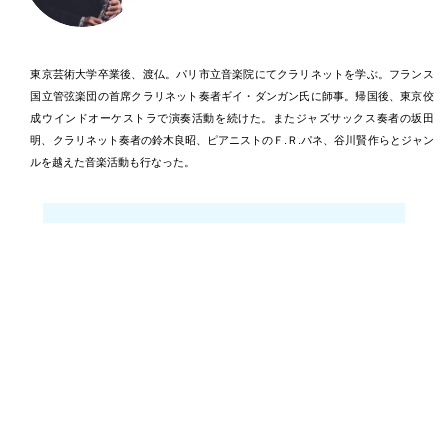
東京芸術大学卒業後、渡仏。パリ市立音楽院にてクラリネットを学ぶ。フランス
国立管弦楽団の首席クラリネット奏者ギイ・ダンガン氏に師事。帰国後、東京佼
成ウインドオーケストラで演奏活動を続けた。またジャズサックス奏者の坂田
明、クラリネット奏者の鈴木良昭、ピアニストのＦ.Ｒ.パネ、谷川賢作らとジャン
ルを越えた音楽活動も行なった。