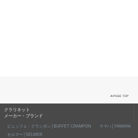
クラリネット
メーカー・ブランド
ビュッフェ・クランポン│BUFFET CRAMPON
ヤマハ│YAMAHA
セルマー│SELMER