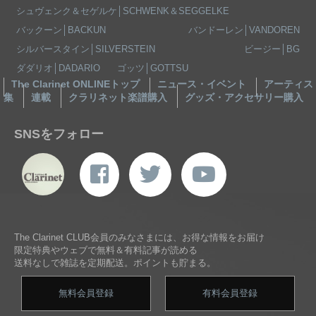
シュヴェンク＆セゲルケ│SCHWENK＆SEGGELKE
バックーン│BACKUN
バンドーレン│VANDOREN
シルバースタイン│SILVERSTEIN
ビージー│BG
ダダリオ│DADARIO
ゴッツ│GOTTSU
The Clarinet ONLINEトップ
ニュース・イベント
アーティス
集
連載
クラリネット楽譜購入
グッズ・アクセサリー購入
SNSをフォロー
The Clarinet CLUB会員のみなさまには、お得な情報をお届け
限定特典やウェブで無料＆有料記事が読める
送料なしで雑誌を定期配送。ポイントも貯まる。
無料会員登録
有料会員登録