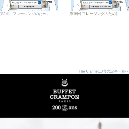
第14回 フレージングのために その3 〜一音入魂!!〜
第16回 フレージングのために その5 〜息の柱とアンブシュア〜
The Clarinet10号の記事一覧へ