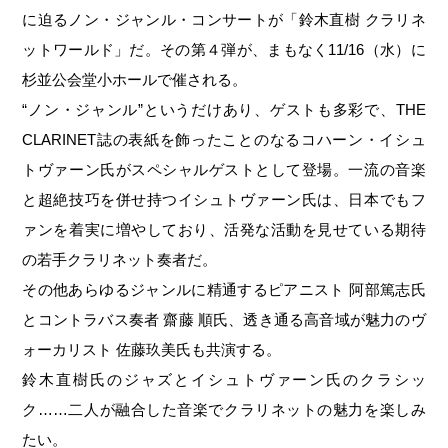
に迫るノン・ジャンル・コンサートが「鈴木直樹 クラリネ
ットワールド」だ。その第４弾が、まもなく11/16（水）に
杉並公会堂小ホールで催される。
“ノン・ジャンル”というだけあり、ゲストも多彩で、THE
CLARINET誌の表紙を飾ったことのなるコハーン・イシュ
トヴァーン氏がスペシャルゲストとして登場。一流の音楽
と超絶技巧を併せ持つイシュトヴァーン氏は、日本でもフ
ァンを着実に増やしており、活発な活動を見せている期待
の若手クラリネット奏者だ。
その他あらゆるジャンルに精通するピアニスト 阿部篤志氏
とコントラバス奏者 齋藤 順氏、透き通る高音域が魅力のヴ
ォーカリスト 佐藤玖美氏も共演する。
鈴木直樹氏のジャズとイシュトヴァーン氏のクラシッ
ク……二人が融合した音楽でクラリネットの魅力を楽しみ
たい。