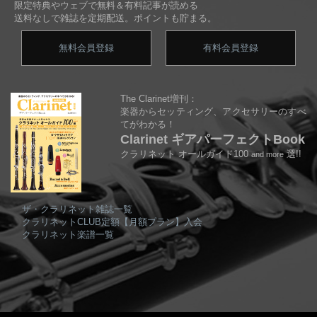
限定特典やウェブで無料＆有料記事が読める
送料なしで雑誌を定期配送。ポイントも貯まる。
無料会員登録
有料会員登録
The Clarinet増刊：
楽器からセッティング、アクセサリーのすべ
てがわかる！
Clarinet ギアパーフェクトBook
クラリネット オールガイド100
選!!
and more
ザ・クラリネット雑誌一覧
クラリネットCLUB定額【月額プラン】入会
クラリネット楽譜一覧