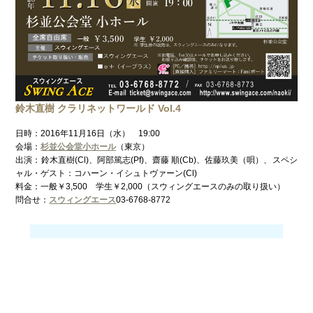
鈴木直樹 クラリネットワールド Vol.4
日時：2016年11月16日（水） 19:00
会場：
杉並公会堂小ホール
（東京）
出演：鈴木直樹(Cl)、阿部篤志(Pf)、齋藤 順(Cb)、佐藤玖美（唄）、スペシ
ャル・ゲスト：コハーン・イシュトヴァーン(Cl)
料金：一般￥3,500 学生￥2,000（スウィングエースのみの取り扱い）
問合せ：
スウィングエース
03-6768-8772