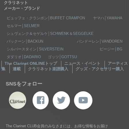
クラリネット
メーカー・ブランド
ビュッフェ・クランポン│BUFFET CRAMPON
ヤマハ│YAMAHA
セルマー│SELMER
シュヴェンク＆セゲルケ│SCHWENK＆SEGGELKE
バックーン│BACKUN
バンドーレン│VANDOREN
シルバースタイン│SILVERSTEIN
ビージー│BG
ダダリオ│DADARIO
ゴッツ│GOTTSU
The Clarinet ONLINEトップ
ニュース・イベント
アーティス
集
連載
クラリネット楽譜購入
グッズ・アクセサリー購入
SNSをフォロー
The Clarinet CLUB会員のみなさまには、お得な情報をお届け