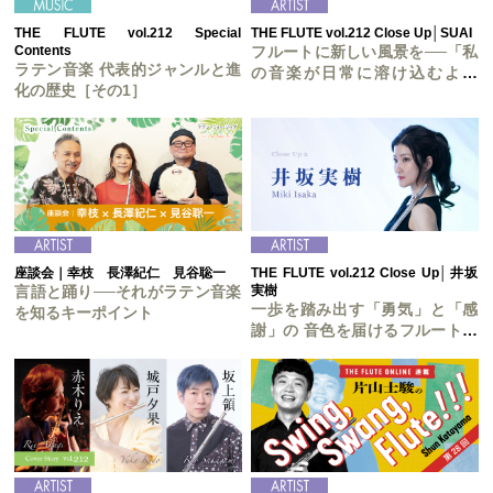
THE FLUTE vol.212 Special
THE FLUTE vol.212 Close Up│SUAI
Contents
フルートに新しい風景を──「私
ラテン音楽 代表的ジャンルと進
の音楽が日常に溶け込むよう
化の歴史［その1］
に」
座談会｜幸枝 長澤紀仁 見谷聡一
THE FLUTE vol.212 Close Up│井坂
言語と踊り──それがラテン音楽
実樹
一歩を踏み出す「勇気」と「感
を知るキーポイント
謝」の 音色を届けるフルートリ
サイタルを開催