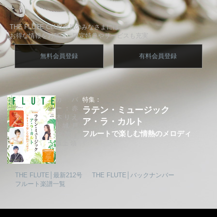
THE FLUTE CLUB会員のみなさまには、
お得な情報をお届け、限定特典やサービスも充実
無料会員登録
有料会員登録
カバ
特集：
ー：赤
ラテン・ミュージック
木りえ
ア・ラ・カルト
│城戸
フルートで楽しむ情熱のメロディ
夕果│
坂上 領
THE FLUTE│最新212号
THE FLUTE│バックナンバー
フルート楽譜一覧