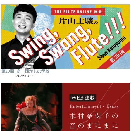
第29回│あゝ懐かしの母校
2026-07-01