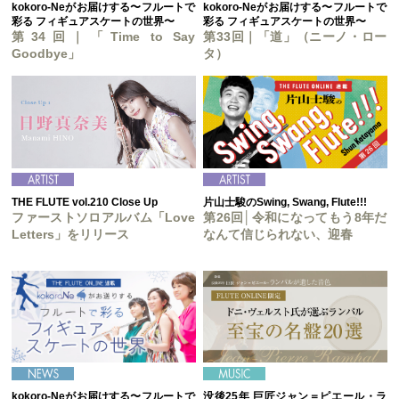
kokoro-Neがお届けする〜フルートで
kokoro-Neがお届けする〜フルートで
彩る フィギュアスケートの世界〜
彩る フィギュアスケートの世界〜
第34回｜「Time to Say
第33回｜「道」（ニーノ・ロー
Goodbye」
タ）
THE FLUTE vol.210 Close Up
片山士駿のSwing, Swang, Flute!!!
ファーストソロアルバム「Love
第26回│令和になってもう8年だ
Letters」をリリース
なんて信じられない、迎春
kokoro-Neがお届けする〜フルートで
没後25年 巨匠ジャン＝ピエール・ラ