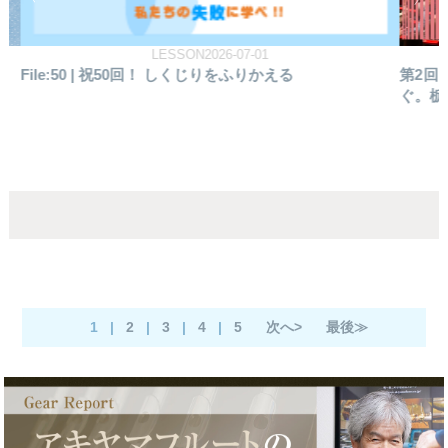
REPORT2026-06-19
第2回 とちぎフルートフェスティバル 音楽で世界を繋
フ
ぐ。栃木と台湾、そして未来へ
込む
1
|
2
|
3
|
4
|
5
次へ>
最後≫