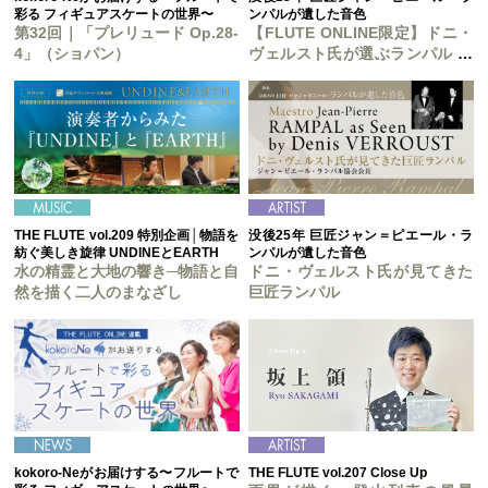
彩る フィギュアスケートの世界〜
ンパルが遺した音色
第32回｜「プレリュード Op.28-
【FLUTE ONLINE限定】ドニ・
4」（ショパン）
ヴェルスト氏が選ぶランパル 至
宝の名盤20選
THE FLUTE vol.209 特別企画│物語を
没後25年 巨匠ジャン＝ピエール・ラ
紡ぐ美しき旋律 UNDINEとEARTH
ンパルが遺した音色
水の精霊と大地の響き─物語と自
ドニ・ヴェルスト氏が見てきた
然を描く二人のまなざし
巨匠ランパル
kokoro-Neがお届けする〜フルートで
THE FLUTE vol.207 Close Up