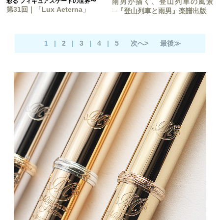
彩る フィギュアスケートの世界〜
雨男が描く、登山列車の風景
第31回｜「Lux Aeterna」
─『登山列車と雨男』楽譜出版
1
|
2
|
3
|
4
|
5
次へ>
最後≫