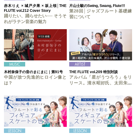
赤木りえ × 城戸夕果 × 坂上領│THE
片山士駿のSwing, Swang, Flute!!!
FLUTE vol.212 Cover Story
第28回│ジャズフルート基礎練
踊りたい、踊らせたい── そうそ
習について
れがラテン音楽の魅力
木村奈保子の音のまにまに｜第91号
THE FLUTE vol.209 特別対談
中国が放つ先進的ヒロイン像と
アルバム「星がうつろう」をリ
は？
リース。清水昭好氏、太田朱美
氏、片山士駿氏 三者対談