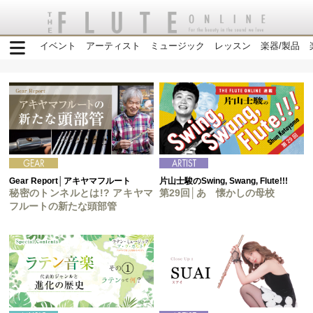
イベント
アーティスト
ミュージック
レッスン
楽器/製品
Gear Report│アキヤマフルート
片山士駿のSwing, Swang, Flute!!!
秘密のトンネルとは!? アキヤマ
第29回│あゝ懐かしの母校
フルートの新たな頭部管