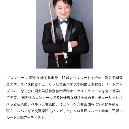
プロフィール 菅野力 静岡県出身。15歳よりフルートを始め、洗足学園音
楽大学、スイス国立チューリッヒ芸術大学大学院修士課程コンサートディ
プロム、ならびに同大学院特別修士課程オーケストラコースを全て首席に
て卒業。 国内外のコンクールで多数優秀な成績を修める。チューリッヒオ
ペラ管弦楽団、ベルン交響楽団、ミュンヘン交響楽団等にて研鑽を積み、
現在アルバレギア交響楽団（ハンガリー）ソロ首席フルート奏者。三響フ
ルート公式アーティスト。