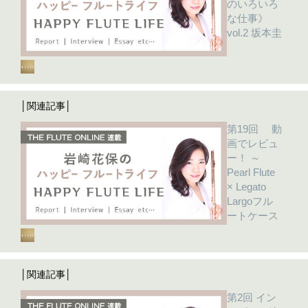
のいろいろ
な仕事》
vol.2 坂本圭
│関連記事│
第19回 動
画でレビュ
ー！ ～
Pearl Flute
× Legato
Largoフル
ートケース
│関連記事│
第2回 イン