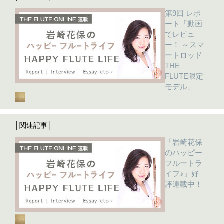
第9回 レポ
ート「動画
でレビュ
ー！ ～スマ
ートロッド
THE
FLUTE限定
モデル」
│関連記事│
「岩崎花保
のハッピー
フルートラ
イフ♪」好
評連載中！