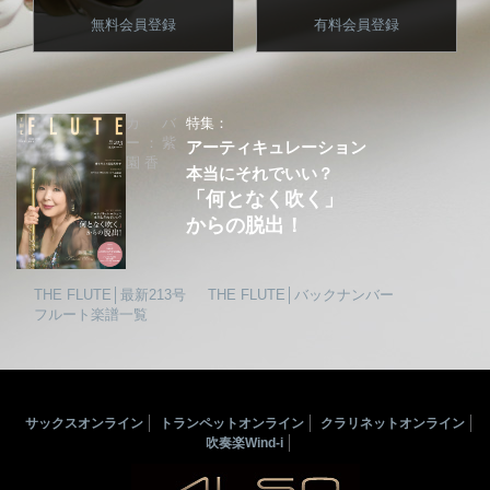
無料会員登録
有料会員登録
カバ
特集：
ー：紫
アーティキュレーション
園 香
本当にそれでいい？
「何となく吹く」
からの脱出！
THE FLUTE│最新213号
THE FLUTE│バックナンバー
フルート楽譜一覧
サックスオンライン
トランペットオンライン
クラリネットオンライン
吹奏楽Wind-i