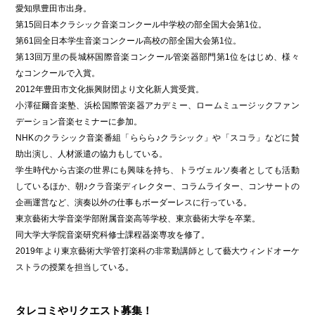
愛知県豊田市出身。
第15回日本クラシック音楽コンクール中学校の部全国大会第1位。
第61回全日本学生音楽コンクール高校の部全国大会第1位。
第13回万里の長城杯国際音楽コンクール管楽器部門第1位をはじめ、様々
なコンクールで入賞。
2012年豊田市文化振興財団より文化新人賞受賞。
小澤征爾音楽塾、浜松国際管楽器アカデミー、ロームミュージックファン
デーション音楽セミナーに参加。
NHKのクラシック音楽番組「ららら♪クラシック」や「スコラ」などに賛
助出演し、人材派遣の協力もしている。
学生時代から古楽の世界にも興味を持ち、トラヴェルソ奏者としても活動
しているほか、朝♪クラ音楽ディレクター、コラムライター、コンサートの
企画運営など、演奏以外の仕事もボーダーレスに行っている。
東京藝術大学音楽学部附属音楽高等学校、東京藝術大学を卒業。
同大学大学院音楽研究科修士課程器楽専攻を修了。
2019年より東京藝術大学管打楽科の非常勤講師として藝大ウィンドオーケ
ストラの授業を担当している。
タレコミやリクエスト募集！