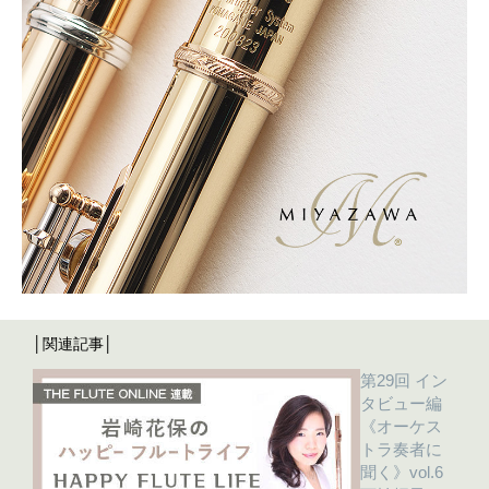
│関連記事│
第29回 イン
タビュー編
《オーケス
トラ奏者に
聞く》vol.6