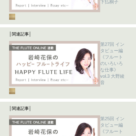
下払桐子
│関連記事│
第27回 イン
タビュー編
《フルート
のいろいろ
な仕事》
vol.3 大野綾
音
│関連記事│
第25回 イン
タビュー編
《フルート