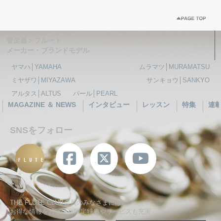
管楽器＞フルート
メーカー・ブランドモデル
ヤマハ│YAMAHA
ムラマツ│MURAMATSU
ミヤザワ│MIYAZAWA
サンキョウ│SANKYO
アルタス│ALTUS
パール│PEARL
MAGAZINE ＆ NEWS
インタビュー
レッスン
特集
連
SNSをフォロー
THE FLUTE CLUB会員のみなさまには、
お得な情報をお届け、限定特典やサービスも充実