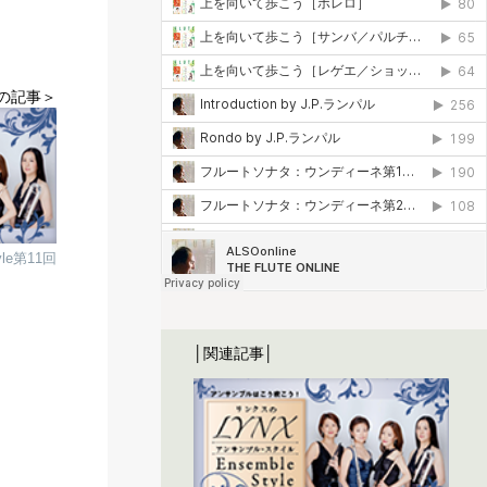
の記事＞
yle第11回
│関連記事│