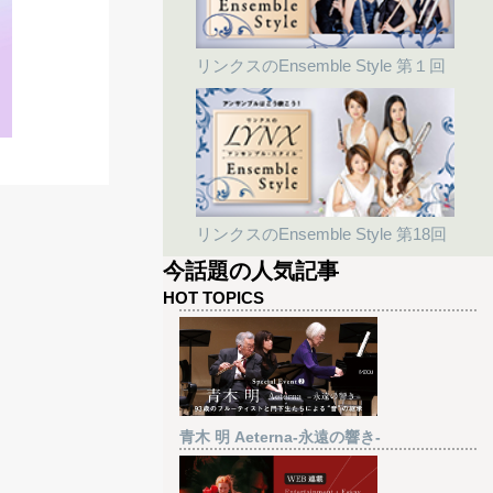
リンクスのEnsemble Style 第１回
リンクスのEnsemble Style 第18回
今話題の人気記事
HOT TOPICS
青木 明 Aeterna-永遠の響き-