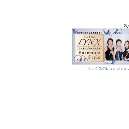
次
リンクスのEnsemble St