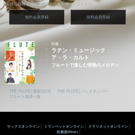
お得な情報をお届け、限定特典やサービスも充実
無料会員登録
有料会員登録
カバ
特集：
ー：赤
ラテン・ミュージック
木りえ
ア・ラ・カルト
│城戸
フルートで楽しむ情熱のメロディ
夕果│
坂上 領
THE FLUTE│最新212号
THE FLUTE│バックナンバー
フルート楽譜一覧
サックスオンライン
トランペットオンライン
クラリネットオンライン
吹奏楽Wind-i