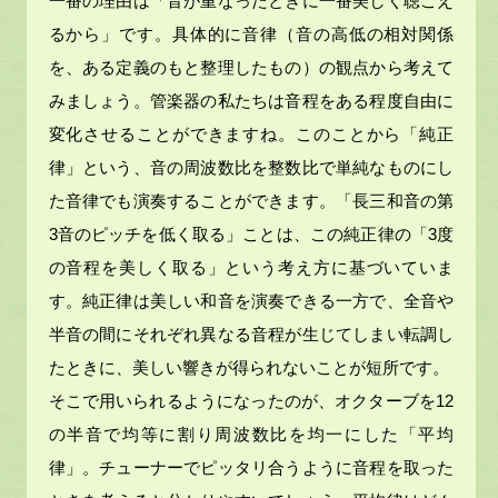
一番の理由は「音が重なったときに一番美しく聴こえ
るから」です。具体的に音律（音の高低の相対関係
を、ある定義のもと整理したもの）の観点から考えて
みましょう。管楽器の私たちは音程をある程度自由に
変化させることができますね。このことから「純正
律」という、音の周波数比を整数比で単純なものにし
た音律でも演奏することができます。「長三和音の第
3音のピッチを低く取る」ことは、この純正律の「3度
の音程を美しく取る」という考え方に基づいていま
す。純正律は美しい和音を演奏できる一方で、全音や
半音の間にそれぞれ異なる音程が生じてしまい転調し
たときに、美しい響きが得られないことが短所です。
そこで用いられるようになったのが、オクターブを12
の半音で均等に割り周波数比を均一にした「平均
律」。チューナーでピッタリ合うように音程を取った