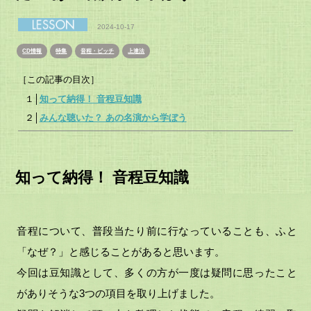
2024-10-17
CD情報
特集
音程・ピッチ
上達法
［この記事の目次］
１│
知って納得！ 音程豆知識
２│
みんな聴いた？ あの名演から学ぼう
知って納得！ 音程豆知識
音程について、普段当たり前に行なっていることも、ふと
「なぜ？」と感じることがあると思います。
今回は豆知識として、多くの方が一度は疑問に思ったこと
がありそうな3つの項目を取り上げました。