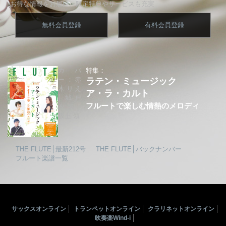
お得な情報をお届け、限定特典やサービスも充実
無料会員登録
有料会員登録
カバ
特集：
ー：赤
ラテン・ミュージック
木りえ
ア・ラ・カルト
│城戸
フルートで楽しむ情熱のメロディ
夕果│
坂上 領
THE FLUTE│最新212号
THE FLUTE│バックナンバー
フルート楽譜一覧
サックスオンライン
トランペットオンライン
クラリネットオンライン
吹奏楽Wind-i