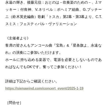
永遠の輝き、後藤元信：おとのは－吹奏楽のための－、J.マ
ッキー：付喪神、V.ネリベル：ボヘミア組曲、G.プッチー
ニ（鈴木英史編曲）歌劇「トスカ」第2幕・第3幕より、C.T.
スミス：フェスティバル・ヴァリエーション
《主催者より》
客席の皆さんもアンコール曲『宝島』&『星条旗よ、永遠な
れ』の演奏にご参加いただけます。
ホールに持ち込める楽器で、電源を必要としないものであ
ればなんでもOKです。奮ってご参加ください！
詳細は下記からご確認ください。
https://sienawind.com/concert_event/2025-1-19
［問合せ］