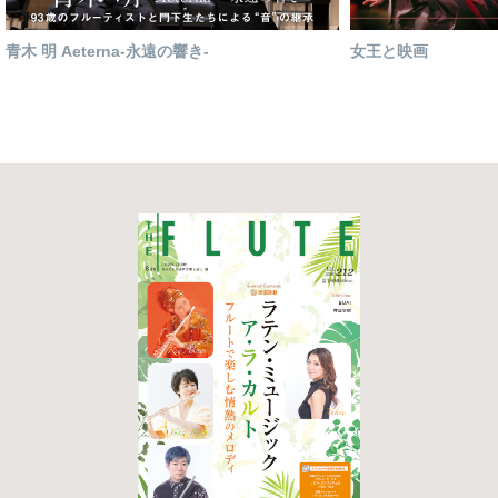
青木 明 Aeterna-永遠の響き-
女王と映画