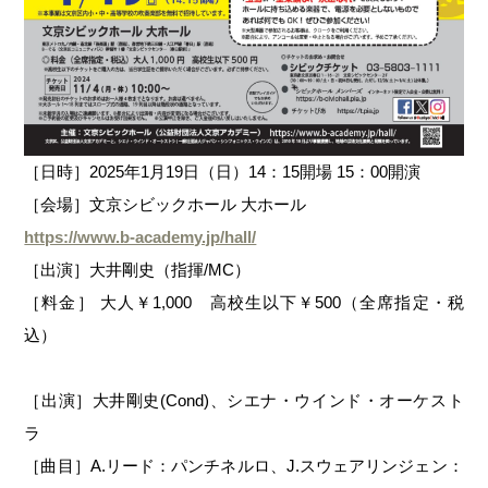
［日時］2025年1月19日（日）14：15開場 15：00開演
［会場］文京シビックホール 大ホール
https://www.b-academy.jp/hall/
［出演］大井剛史（指揮/MC）
［料金］ 大人￥1,000 高校生以下￥500（全席指定・税
込）
［出演］大井剛史(Cond)、シエナ・ウインド・オーケスト
ラ
［曲目］A.リード：パンチネルロ、J.スウェアリンジェン：