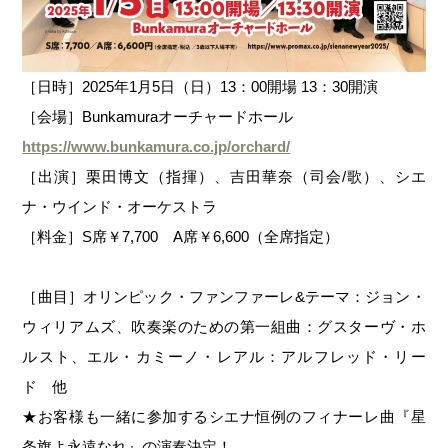
［日時］2025年1月5日（日）13：00開場 13：30開演
［会場］Bunkamuraオーチャードホール
https://www.bunkamura.co.jp/orchard/
［出演］栗田博文（指揮）、吉田華奈（司会/歌）、シエ
ナ・ウインド・オーケストラ
［料金］S席￥7,700 A席￥6,600（全席指定）
［曲目］オリンピック・ファンファーレ&テーマ：ジョン・
ウィリアムズ、吹奏楽のための第一組曲：グスターヴ・ホ
ルスト、エル・カミーノ・レアル：アルフレッド・リー
ド 他
★お客様も一緒に参加するシエナ恒例のフィナーレ曲『星
条旗よ永遠なれ』の演奏決定！