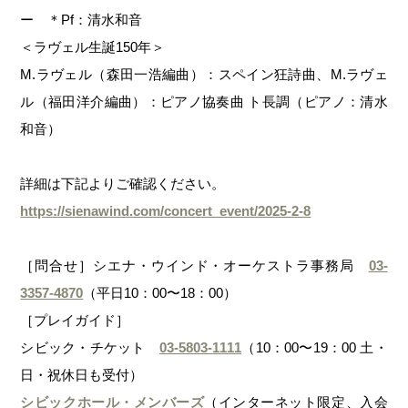
ー ＊Pf：清水和音
＜ラヴェル生誕150年＞
M.ラヴェル（森田一浩編曲）：スペイン狂詩曲、M.ラヴェ
ル（福田洋介編曲）：ピアノ協奏曲 ト長調（ピアノ：清水
和音）
詳細は下記よりご確認ください。
https://sienawind.com/concert_event/2025-2-8
［問合せ］シエナ・ウインド・オーケストラ事務局
03-
3357-4870
（平日10：00〜18：00）
［プレイガイド］
シビック・チケット
03-5803-1111
（10：00〜19：00 土・
日・祝休日も受付）
シビックホール・メンバーズ
（インターネット限定、入会