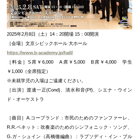
2025年2月8日（土）14：20開場 15：00開演
［会場］文京シビックホール 大ホール
https://www.b-academy.jp/hall/
［料金］S席￥6,000 A席￥5,000 B席￥4,000 学生
￥1,000（全席指定）
※未就学児の入場はご遠慮ください。
［出演］渡邊一正(Cond)、清水和音(Pf)、シエナ・ウイン
ド・オーケストラ
［曲目］A.コープランド：市民のためのファンファーレ、
R.R.ベネット：吹奏楽のためのシンフォニック・ソング、
G.ガ－シュイン（高橋徹編曲）：ラプソディ・イン・ブル