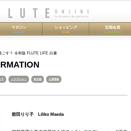
マガジン
ショッピング
定期会員
MAGAZINE
STORE
CLUB MEMBER
 令和版 FLUTE LIFE 白書
RMATION
り子
トラヴェルソ
東京都
公演情報
前田りり子 Liliko Maeda