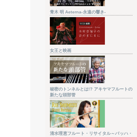
青木 明 Aeterna-永遠の響き-
女王と映画
秘密のトンネルとは!? アキヤマフルートの
新たな頭部管
清水理恵フルート・リサイタル～バッハ・