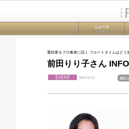
ニュース
NEWS
愛好家＆プロ奏者に訊く フルートタイムはどう過ごす？
前田りり子さん INFO
2024-12-11
前田り