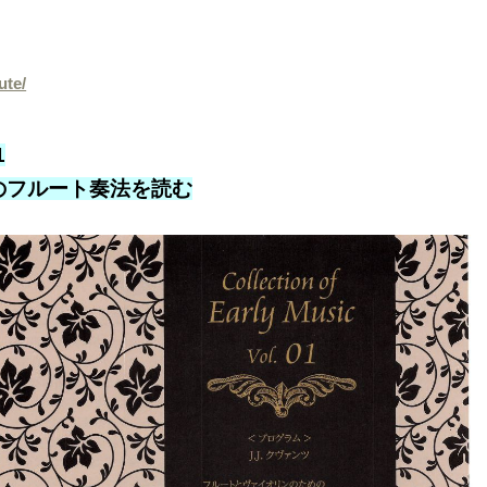
ute/
1
のフルート奏法を読む