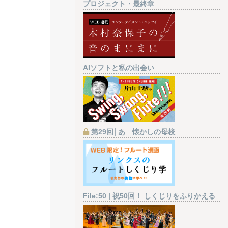
プロジェクト・最終章
AIソフトと私の出会い
第29回│あゝ懐かしの母校
File:50 | 祝50回！ しくじりをふりかえる