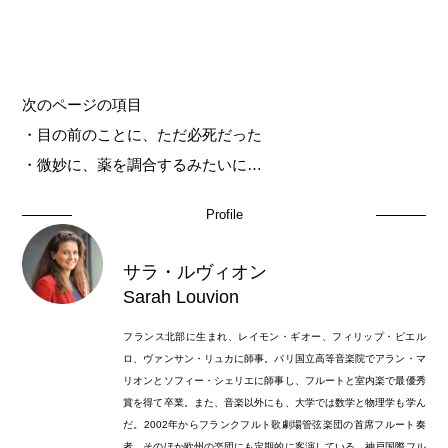
次のページの項目
・目の前のことに、ただ必死だった
・微妙に、薬を調合するみたいに…
Profile
サラ・ルヴィオン
Sarah Louvion
フランス北部に生まれ、レイモン・ギオー、フィリップ・ピエル
ロ、ヴァンサン・リュカに師事。パリ国立高等音楽院でアラン・マ
リオンとソフィー・シェリエに師事し、フルートと室内楽で最優秀
賞を得て卒業。また、音楽以外にも、大学では数学と物理学も学ん
だ。2002年からフランクフルト歌劇場管弦楽団の首席フルート奏
者。そのほか欧州の楽団にも定期的に客演している。神戸国際フル