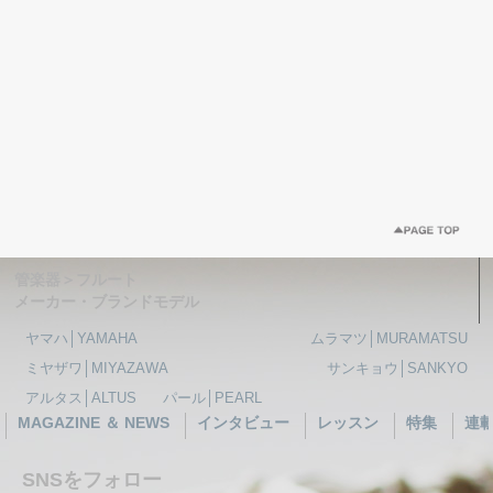
管楽器＞フルート
メーカー・ブランドモデル
ヤマハ│YAMAHA
ムラマツ│MURAMATSU
ミヤザワ│MIYAZAWA
サンキョウ│SANKYO
アルタス│ALTUS
パール│PEARL
MAGAZINE ＆ NEWS
インタビュー
レッスン
特集
連
SNSをフォロー