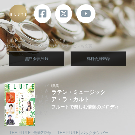
THE FLUTE CLUB会員のみなさまには、
お得な情報をお届け、限定特典やサービスも充実
無料会員登録
有料会員登録
カバ
特集：
ー：赤
ラテン・ミュージック
木りえ
ア・ラ・カルト
│城戸
フルートで楽しむ情熱のメロディ
夕果│
坂上 領
THE FLUTE│最新212号
THE FLUTE│バックナンバー