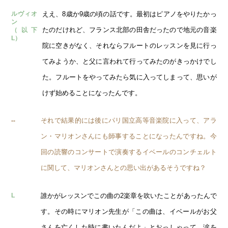
ええ、8歳か9歳の頃の話です。最初はピアノをやりたかっ
ルヴィオ
ン
たのだけれど、フランス北部の田舎だったので地元の音楽
（以下
L）
院に空きがなく、それならフルートのレッスンを見に行っ
てみようか、と父に言われて行ってみたのがきっかけでし
た。フルートをやってみたら気に入ってしまって、思いが
けず始めることになったんです。
それで結果的には後にパリ国立高等音楽院に入って、アラ
--
ン・マリオンさんにも師事することになったんですね。今
回の読響のコンサートで演奏するイベールのコンチェルト
に関して、マリオンさんとの思い出があるそうですね？
誰かがレッスンでこの曲の2楽章を吹いたことがあったんで
L
す。その時にマリオン先生が「この曲は、イベールがお父
さんを亡くした時に書いたんだよ」とおっしゃって、涙を