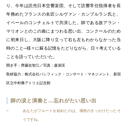
り、今年は読売日本交響楽団、そして読響常任指揮者を長
年務めたフランスの名匠シルヴァン・カンブルラン氏と、
イベールのコンチェルトで共演した。師である故アラン・
マリオンとのこの曲にまつわる思い出、コンクールのため
に初来日し、大阪に降り立って右も左もわからなかった当
時のこと─様々に蘇る記憶をたどりながら、日々考えている
ことを語っていただいた。
聞き手：齊藤佐智江／写真：森泉匡
取材協力：株式会社パシフィック・コンサート・マネジメント、新宿
区立中村彝アトリエ記念館
師の涙と演奏と…忘れがたい思い出
あなたがフルートを始めたのは、偶然のきっかけだったそ
--
うですね。