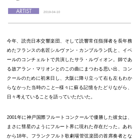
2019-04-10
今年、読売日本交響楽団、そして読響常任指揮者を長年務
めたフランスの名匠シルヴァン・カンブルラン氏と、イベ
ールのコンチェルトで共演したサラ・ルヴィオン。師であ
る故アラン・マリオンとのこの曲にまつわる思い出、コン
クールのために初来日し、大阪に降り立って右も左もわか
らなかった当時のこと─様々に蘇る記憶をたどりながら、
日々考えていることを語っていただいた。
2001年に神戸国際フルートコンクールで優勝した彼女は、
まさに彗星のようにフルート界に現れた存在だった。あれ
から18年。フランクフルト歌劇場管弦楽団の首席奏者とな