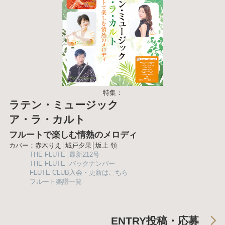
特集：
ラテン・ミュージック
ア・ラ・カルト
フルートで楽しむ情熱のメロディ
カバー：赤木りえ│城戸夕果│坂上 領
THE FLUTE│最新212号
THE FLUTE│バックナンバー
FLUTE CLUB入会・更新はこちら
フルート楽譜一覧
ENTRY
投稿・応募