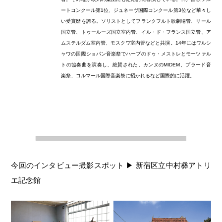
ートコンクール第1位、ジュネーヴ国際コンクール第3位など華々し
い受賞歴を誇る。ソリストとしてフランクフルト歌劇場管、リール
国立管、トゥールーズ国立室内管、イル・ド・フランス国立管、ア
ムステルダム室内管、モスクワ室内管などと共演。14年にはワルシ
ャワの国際ショパン音楽祭でハープのドゥ・メストレとモーツァル
トの協奏曲を演奏し、絶賛された。カンヌのMIDEM、プラード音
楽祭、コルマール国際音楽祭に招かれるなど国際的に活躍。
今回のインタビュー撮影スポット ▶ 新宿区立中村彝アトリ
エ記念館