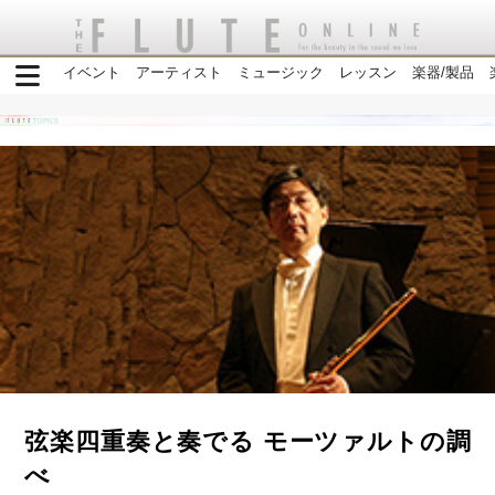
イベント
アーティスト
ミュージック
レッスン
楽器/製品
弦楽四重奏と奏でる モーツァルトの調
べ