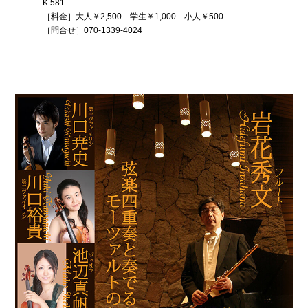
K.581
［料金］大人￥2,500 学生￥1,000 小人￥500
［問合せ］070-1339-4024