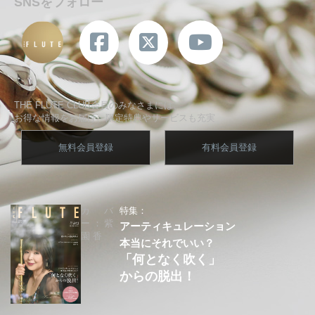
SNSをフォロー
THE FLUTE CLUB会員のみなさまには、
お得な情報をお届け、限定特典やサービスも充実
無料会員登録
有料会員登録
カバ
特集：
ー：紫
アーティキュレーション
園 香
本当にそれでいい？
「何となく吹く」
からの脱出！