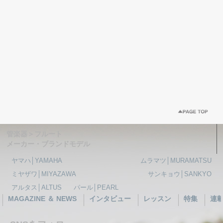
管楽器＞フルート
メーカー・ブランドモデル
ヤマハ│YAMAHA
ムラマツ│MURAMATSU
ミヤザワ│MIYAZAWA
サンキョウ│SANKYO
アルタス│ALTUS
パール│PEARL
MAGAZINE ＆ NEWS
インタビュー
レッスン
特集
連