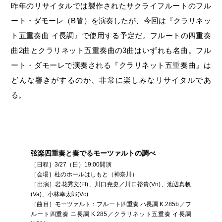
昨年のリサイタルでは製作されたサクライフルートのフル
ート・ダモーレ（B管）を演奏したが、今回は『クラリネッ
ト五重奏曲 イ長調』で使用する予定だ。フルートの四重奏
曲2曲とクラリネット五重奏曲の3曲はいずれも名曲。フル
ート・ダモーレで演奏される『クラリネット五重奏曲』は
どんな響きがするのか、非常に楽しみなリサイタルであ
る。
弦楽四重奏と奏でるモーツァルトの調べ
［日程］3/27（日）19:00開演
［会場］杜のホールはしもと（神奈川）
［出演］岩花秀文(Fl)、川口尭史／川口裕貴(Vn)、池辺真帆
(Va)、小林幸太郎(Vc)
［曲目］モーツァルト：フルート四重奏 ハ長調 K.285b／フ
ルート四重奏 ニ長調 K.285／クラリネット五重奏 イ長調