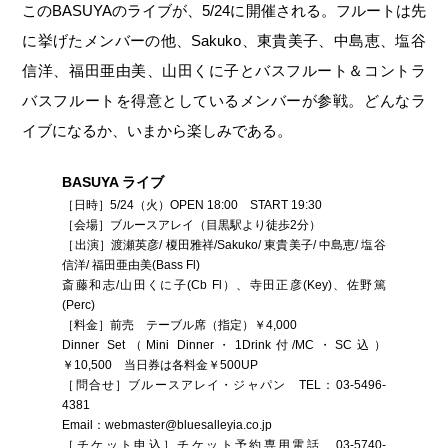
このBASUYAのライブが、5/24に開催される。フルートは先
に挙げたメンバーの他、Sakuko、東貴美子、中島恵、塩谷
信洋、福田亜由美、山田くに子とバスフルート＆コントラ
バスフルートを得意としているメンバーが参戦。どんなラ
イブになるか、いまから楽しみである。
BASUYA ライブ
［日時］5/24（火）OPEN 18:00 START 19:30
［会場］ブルースアレイ（目黒駅より徒歩2分）
［出演］渡瀬英彦/ 榎田雅祥/Sakuko/ 東貴美子/ 中島恵/ 塩谷
信洋/ 福田亜由美(Bass Fl)
斎藤和志/山田くに子(Cb Fl）、寺田正彦(Key)、佐野篤
(Perc)
［料金］前売 テーブル席（指定）￥4,000
Dinner Set（Mini Dinner・1Drink付/MC・SC込）
￥10,500 当日券は各料金￥500UP
［問合せ］ブルースアレイ・ジャパン TEL：03-5496-
4381
Email：webmaster@bluesalleyia.co.jp
［チケット申込］チケット予約専用電話 03-5740-