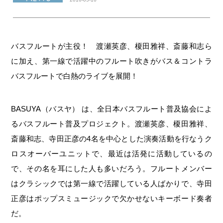
バスフルートが主役！ 渡瀬英彦、榎田雅祥、斎藤和志ら
に加え、第一線で活躍中のフルート吹きがバス＆コントラ
バスフルートで白熱のライブを展開！
BASUYA（バスヤ） は、全日本バスフルート普及協会によ
るバスフルート普及プロジェクト。渡瀬英彦、榎田雅祥、
斎藤和志、寺田正彦の4名を中心とした演奏活動を行なうク
ロスオーバーユニットで、最近は活発に活動しているの
で、その名を耳にした人も多いだろう。フルートメンバー
はクラシックでは第一線で活躍している人ばかりで、寺田
正彦はポップスミュージックで欠かせないキーボード奏者
だ。