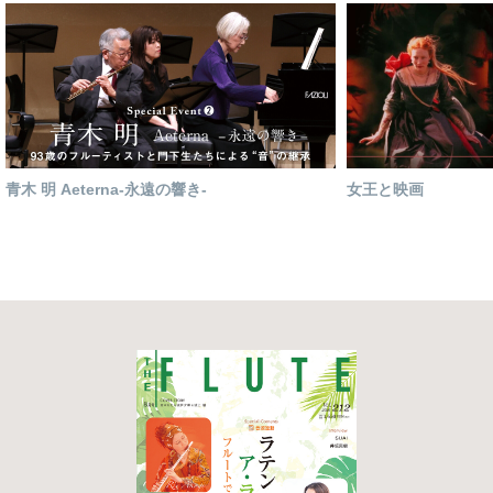
青木 明 Aeterna-永遠の響き-
女王と映画