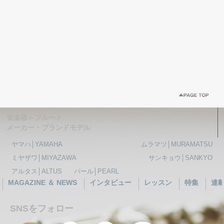
管楽器＞フルート
メーカー・ブランドモデル
ヤマハ│YAMAHA
ムラマツ│MURAMATSU
ミヤザワ│MIYAZAWA
サンキョウ│SANKYO
アルタス│ALTUS
パール│PEARL
MAGAZINE ＆ NEWS
インタビュー
レッスン
特集
連
SNSをフォロー