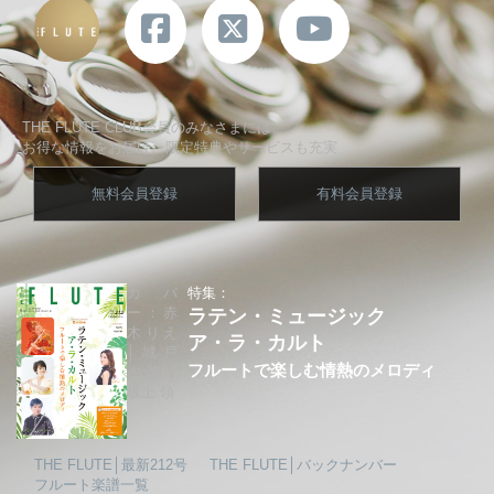
THE FLUTE CLUB会員のみなさまには、
お得な情報をお届け、限定特典やサービスも充実
無料会員登録
有料会員登録
カバ
特集：
ー：赤
ラテン・ミュージック
木りえ
ア・ラ・カルト
│城戸
フルートで楽しむ情熱のメロディ
夕果│
坂上 領
THE FLUTE│最新212号
THE FLUTE│バックナンバー
フルート楽譜一覧