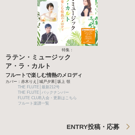
特集：
ラテン・ミュージック
ア・ラ・カルト
フルートで楽しむ情熱のメロディ
カバー：赤木りえ│城戸夕果│坂上 領
THE FLUTE│最新212号
THE FLUTE│バックナンバー
FLUTE CLUB入会・更新はこちら
フルート楽譜一覧
ENTRY
投稿・応募