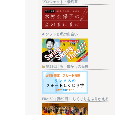
プロジェクト・最終章
AIソフトと私の出会い
第29回│あゝ懐かしの母校
File:50 | 祝50回！ しくじりをふりかえる