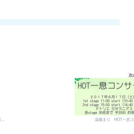
次
鈴木康子リサイタル「愛と情熱―美しき音に命を・生きる喜びのパッション」
遠藤まり HOT一息