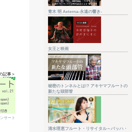
青木 明 Aeterna-永遠の響き-
女王と映画
の記事＞
秘密のトンネルとは!? アキヤマフルートの
新たな頭部管
コンサート
清水理恵フルート・リサイタル～バッハ・