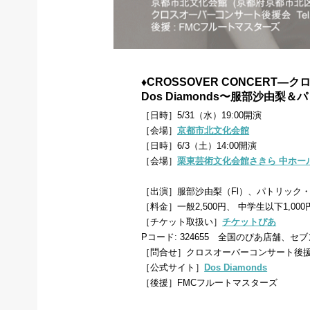
♦CROSSOVER CONCERT
Dos Diamonds〜服部沙由梨
［日時］5/31（水）19:00開演
［会場］
京都市北文化会館
［日時］6/3（土）14:00開演
［会場］
栗東芸術文化会館さきら 中ホー
［出演］服部沙由梨（Fl）、パトリック・
［料金］一般2,500円、 中学生以下1,0
［チケット取扱い］
チケットぴあ
Pコード: 324655 全国のぴあ店舗
［問合せ］クロスオーバーコンサート後援会 TE
［公式サイト］
Dos Diamonds
［後援］FMCフルートマスターズ