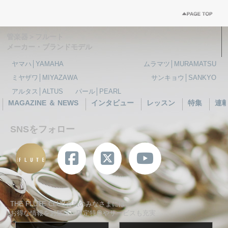
管楽器＞フルート
メーカー・ブランドモデル
ヤマハ│YAMAHA
ムラマツ│MURAMATSU
ミヤザワ│MIYAZAWA
サンキョウ│SANKYO
アルタス│ALTUS
パール│PEARL
MAGAZINE ＆ NEWS
インタビュー
レッスン
特集
連
SNSをフォロー
THE FLUTE CLUB会員のみなさまには、
お得な情報をお届け、限定特典やサービスも充実