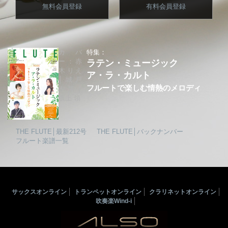
無料会員登録
有料会員登録
カバ
特集：
ー：赤
ラテン・ミュージック
木りえ
ア・ラ・カルト
│城戸
フルートで楽しむ情熱のメロディ
夕果│
坂上 領
THE FLUTE│最新212号
THE FLUTE│バックナンバー
フルート楽譜一覧
サックスオンライン
トランペットオンライン
クラリネットオンライン
吹奏楽Wind-i