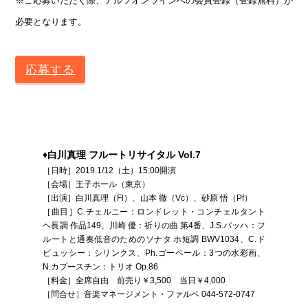
※ご応募いただく際、アルソオンラインへの会員登録（登録無料）が
必要となります。
応募する
♦白川真理 フルートリサイタル Vol.7
［日時］2019.1/12（土）15:00開演
［会場］王子ホール（東京）
［出演］白川真理（Fl）、山本 徹（Vc）、砂原 悟（Pf）
［曲目］C.チェルニー：ロンドレット・コンチェルタント
ヘ長調 作品149、川崎 優：祈りの曲 第4番、J.S.バッハ：フ
ルートと通奏低音のためのソナタ ホ短調 BWV1034、C.ド
ビュッシー：シリンクス、Ph.ゴーベール：3つの水彩画、
N.カプースチン：トリオ Op.86
［料金］全席自由 前売り￥3,500 当日￥4,000
［問合せ］音楽マネージメント・ファルベ 044-572-0747