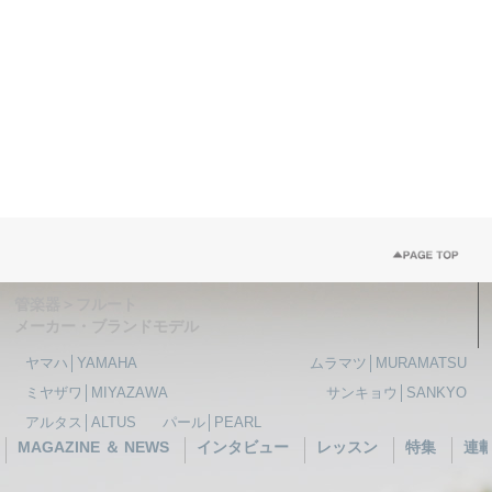
管楽器＞フルート
メーカー・ブランドモデル
ヤマハ│YAMAHA
ムラマツ│MURAMATSU
ミヤザワ│MIYAZAWA
サンキョウ│SANKYO
アルタス│ALTUS
パール│PEARL
MAGAZINE ＆ NEWS
インタビュー
レッスン
特集
連