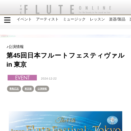
イベント
アーティスト
ミュージック
レッスン
楽器/製品
♪公演情報
第45回日本フルートフェスティヴァル
in 東京
2024-12-22
青島広志
東京都
公演情報