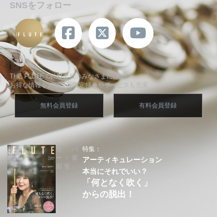
SNSをフォロー
THE FLUTE CLUB会員のみなさまには、
お得な情報をお届け、限定特典やサービスも充実
無料会員登録
有料会員登録
カバ
特集：
ー：紫
アーティキュレーション
園 香
本当にそれでいい？
「何となく吹く」
からの脱出！