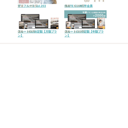
ザ・フルート vol.203
定価： 1,650円
FLUTE CLUB1年会員
価格： 6,000円
フルートCLUB定額【月額プラ
価格： 680円
フルートCLUB定額【年額プラ
価格： 8,000円
ン】
ン】