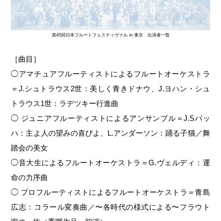
第45回日本フルートフェスティヴァル in 東京 出演者一覧
［曲目］
◯アマチュアフルーティストによるフルートオーケストラ
＝J.シュトラウス2世：美しく青きドナウ、J.ヨハン・シュ
トラウス1世：ラデツキー行進曲
◯ ジュニアフルーティストによるアンサンブル＝J.Sバッ
ハ：主よ人の望みの喜びよ、L.アンダーソン：踊る子猫／舞
踏会の美女
◯音大生によるフルートオーケストラ＝G.ヴェルディ：運
命の力序曲
◯ プロフルーティストによるフルートオーケストラ＝青島
広志：コラール変奏曲／〜各時代の様式による〜フラウト