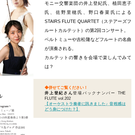
モニー交響楽団の井上登紀氏、植田恵子
氏、佐野里穂氏、野口春菜氏による
STAIRS FLUTE QUARTET（ステアーズフ
ルートカルテット）の第2回コンサート。
ベルトミューや吉松隆などフルートの名曲
が演奏される。
カルテットの響きを会場で楽しんでみて
は？
◆併せてご覧ください！
井上登紀さん
登場バックナンバー THE
FLUTE vol.202
【オーケストラ奏者に訊きました♪ 音程感は
どう身につけた？】