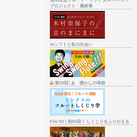
プロジェクト・最終章
AIソフトと私の出会い
第29回│あゝ懐かしの母校
File:50 | 祝50回！ しくじりをふりかえる