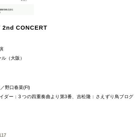
T 2nd CONCERT
開演
ール（大阪）
口春菜(Fl)
ナイダー：3 つの四重奏曲より第3番、吉松隆：さえずり鳥ブログ
117