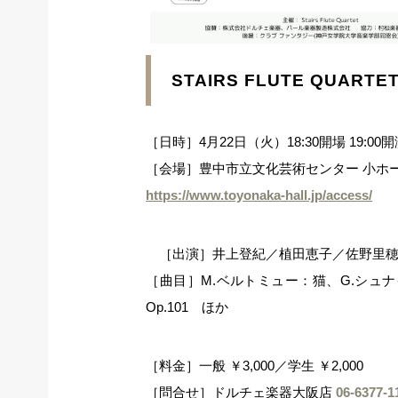
STAIRS FLUTE QUARTE
［日時］4月22日（火）18:30開場 19:00
［会場］豊中市立文化芸術センター 小ホ
https://www.toyonaka-hall.jp/access/
［出演］井上登紀／植田恵子／佐野里穂／野
［曲目］M.ベルトミュー：猫、G.シュ
Op.101 ほか
［料金］一般 ￥3,000／学生 ￥2,000
［問合せ］ドルチェ楽器大阪店
06-6377-1