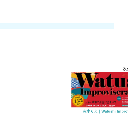
次
赤木りえ｜Watushi Improvi