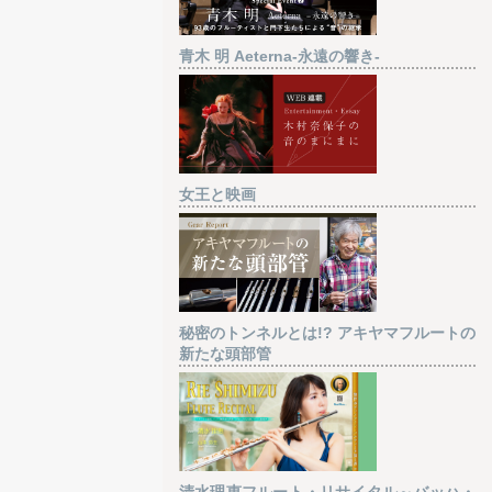
青木 明 Aeterna-永遠の響き-
女王と映画
秘密のトンネルとは!? アキヤマフルートの
新たな頭部管
清水理恵フルート・リサイタル～バッハ・