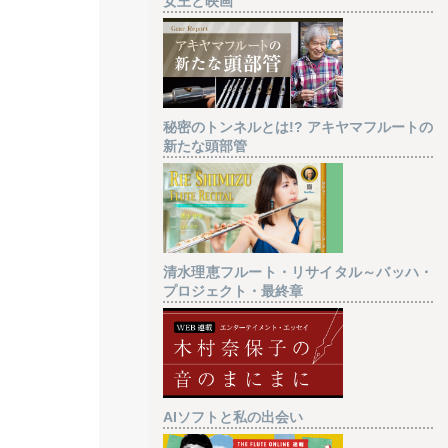
女王と映画
秘密のトンネルとは!? アキヤマフルートの
新たな頭部管
清水理恵フルート・リサイタル～バッハ・
プロジェクト・最終章
AIソフトと私の出会い