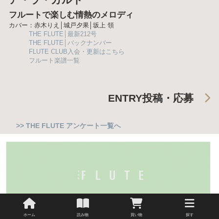
フルートで楽しむ情熱のメロディ
カバー：赤木りえ│城戸夕果│坂上 領
THE FLUTE│最新212号
THE FLUTE│バックナンバー
FLUTE CLUB入会・更新はこちら
フルート楽譜一覧
ENTRY
投稿・応募
>> THE FLUTE アンケート一覧へ
ホーム
読み物
買い物
探す