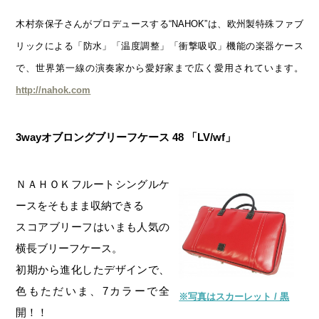
木村奈保子さんがプロデュースする“NAHOK”は、欧州製特殊ファブ
リックによる「防水」「温度調整」「衝撃吸収」機能の楽器ケース
で、世界第一線の演奏家から愛好家まで広く愛用されています。
http://nahok.com
3wayオブロングブリーフケース 48 「LV/wf」
ＮＡＨＯＫフルートシングルケ
ースをそもまま収納できる
スコアブリーフはいまも人気の
横長ブリーフケース。
初期から進化したデザインで、
色もただいま、7カラーで全
※写真はスカーレット / 黒
開！！