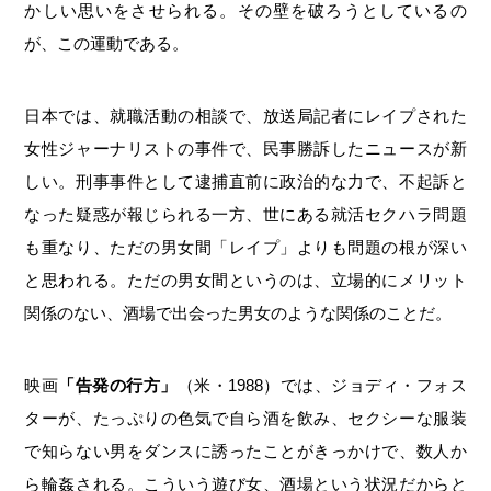
かしい思いをさせられる。その壁を破ろうとしているの
が、この運動である。
日本では、就職活動の相談で、放送局記者にレイプされた
女性ジャーナリストの事件で、民事勝訴したニュースが新
しい。刑事事件として逮捕直前に政治的な力で、不起訴と
なった疑惑が報じられる一方、世にある就活セクハラ問題
も重なり、ただの男女間「レイプ」よりも問題の根が深い
と思われる。ただの男女間というのは、立場的にメリット
関係のない、酒場で出会った男女のような関係のことだ。
映画
「告発の行方」
（米・1988）では、ジョディ・フォス
ターが、たっぷりの色気で自ら酒を飲み、セクシーな服装
で知らない男をダンスに誘ったことがきっかけで、数人か
ら輪姦される。こういう遊び女、酒場という状況だからと