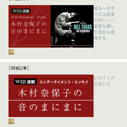
知るべきす
べては音楽
の中に――
楽器を通し
て自分を表
現する
│関連記事│
ヒロイック
な女たち