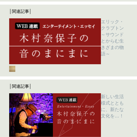
│関連記事│
エリック・
クラプトン
～サウンド
とからむ生
きざまの物
語～
│関連記事│
新しい生活
様式ととも
に、新たな
文化を…！