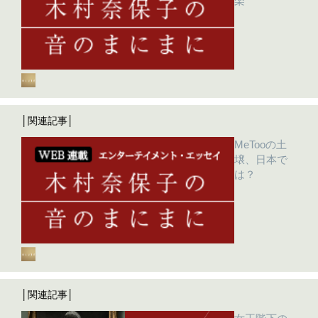
楽
│関連記事│
MeTooの土
壌、日本で
は？
│関連記事│