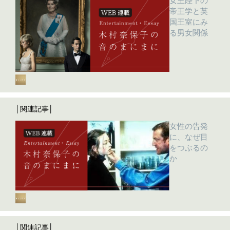
女王陛下の
帝王学と英
国王室にみ
る男女関係
│関連記事│
女性の告発
に、なぜ目
をつぶるの
か
│関連記事│