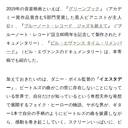
2019年の音楽映画といえば、
「
グリーンブック
」
（アカデ
ミー賞作品賞含む5部門受賞した黒人ピアニストが主人
公）、
「
ブルーノート・レコード ジャズを超えて
」
（’ブ
ルーノート・レコード’設立80周年を記念して製作されたド
キュメンタリー）、
「
ビル・エヴァンス タイム・リメンバ
ード
」
（ビル・エヴァンスのドキュメンタリー）は、本寄
稿でも紹介した。
加えておきたいのは、ダニー・ボイル監督の
「イエスタデ
ー」
。ビートルズの曲がこの世に存在しないことになって
いる世界で、自分だけが知っているという奇想天外な発想
で展開するフェイク・ヒーローの物語。ヤボな男が、ギタ
ー1本で自分の手柄のようにビートルズの曲を披露しなが
ら、感動を巻き起こしていく。スクリーンいっぱいに、ビ