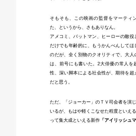
そもそも、この映画の監督をマーティ
た、というから、さもありなん。
アメコミ、バットマン、ヒーローの敵役
だけでも年齢的に、もうかんべんしてほ
のだが、全く別物のクオリティで、大人
は、前号にも書いた。2大俳優の常人を
性、深い脚本による社会性が、期待を超
だと思う。
ただ、「ジョーカー」のＴＶ司会者を演
いるが、もはや軽くこなせた程度といえ
って集大成といえる新作
「アイリッシュ