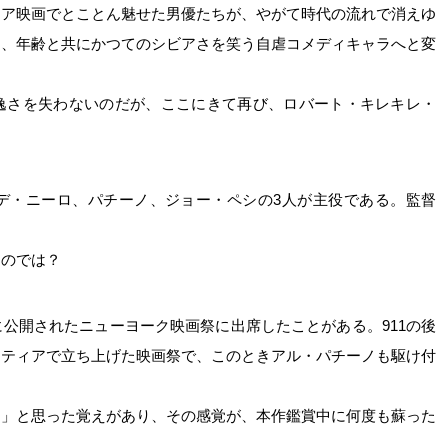
ィア映画でとことん魅せた男優たちが、やがて時代の流れで消えゆ
も、年齢と共にかつてのシビアさを笑う自虐コメディキャラへと変
逸さを失わないのだが、ここにきて再び、ロバート・キレキレ・
デ・ニーロ、パチーノ、ジョー・ペシの3人が主役である。監督
るのでは？
公開されたニューヨーク映画祭に出席したことがある。911の後
ンティアで立ち上げた映画祭で、このときアル・パチーノも駆け付
も」と思った覚えがあり、その感覚が、本作鑑賞中に何度も蘇った