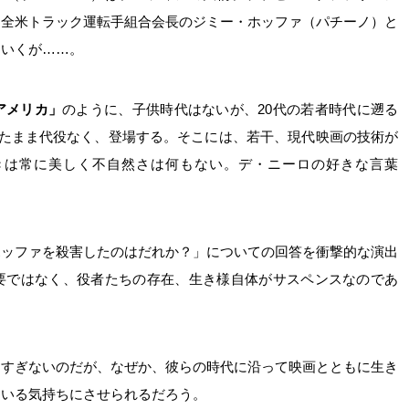
に全米トラック運転手組合会長のジミー・ホッファ（パチーノ）と
ていくが……。
アメリカ」
のように、子供時代はないが、20代の若者時代に遡る
ぎたまま代役なく、登場する。そこには、若干、現代映画の技術が
きは常に美しく不自然さは何もない。デ・ニーロの好きな言葉
ホッファを殺害したのはだれか？」についての回答を衝撃的な演出
要ではなく、役者たちの存在、生き様自体がサスペンスなのであ
にすぎないのだが、なぜか、彼らの時代に沿って映画とともに生き
ている気持ちにさせられるだろう。