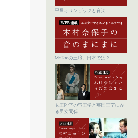
平昌オリンピックと音楽
MeTooの土壌、日本では？
女王陛下の帝王学と英国王室にみ
る男女関係