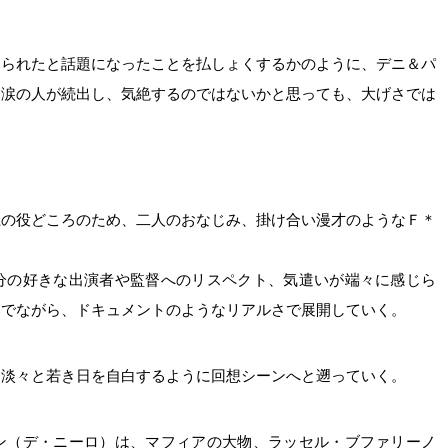
切られたと話題になったことを払しょくするかのように、デニ＆パ
し涙の人が続出し、気絶するのではないかと思っても、大げさでは
上の役どころのため、二人のおなじみ、掛け合い漫才のようなＦ＊
分の好きな出演者や監督へのリスペクト、気遣いが端々に感じら
奏でながら、ドキュメントのようなリアルさで展開していく。
、淡々と若き日を自白するように回想シーンへと遡っていく。
ン（デ・ニーロ）は、マフィアの大物、ラッセル・ブファリーノ