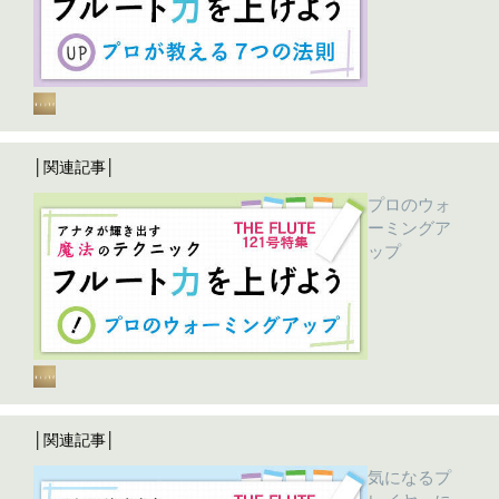
│関連記事│
プロのウォ
ーミングア
ップ
│関連記事│
気になるプ