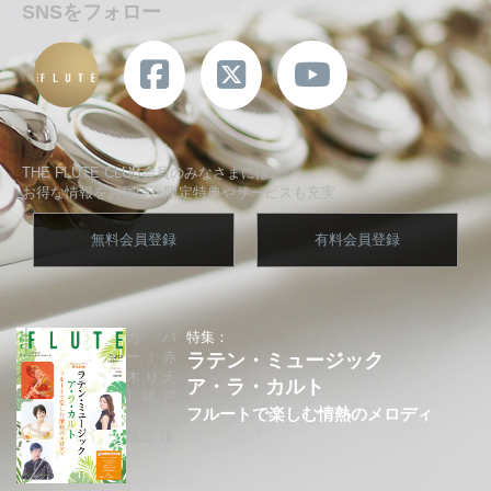
SNSをフォロー
THE FLUTE CLUB会員のみなさまには、
お得な情報をお届け、限定特典やサービスも充実
無料会員登録
有料会員登録
カバ
特集：
ー：赤
ラテン・ミュージック
木りえ
ア・ラ・カルト
│城戸
フルートで楽しむ情熱のメロディ
夕果│
坂上 領