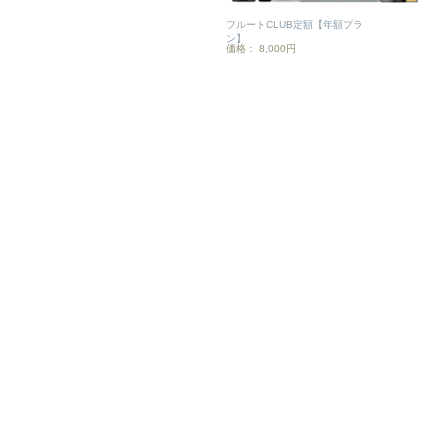
フルートCLUB定額【年額プラ
ン】
価格： 8,000円