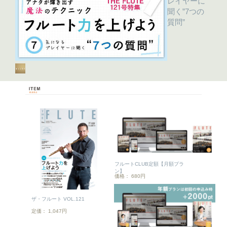
レイヤーに
聞く”7つの
質問”
フルートCLUB定額【月額プラ
ン】
価格： 680円
ザ・フルート VOL.121
定価： 1,047円