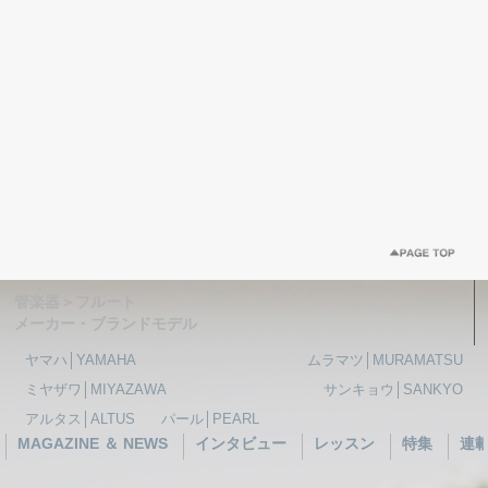
管楽器＞フルート
メーカー・ブランドモデル
ヤマハ│YAMAHA
ムラマツ│MURAMATSU
ミヤザワ│MIYAZAWA
サンキョウ│SANKYO
アルタス│ALTUS
パール│PEARL
MAGAZINE ＆ NEWS
インタビュー
レッスン
特集
連