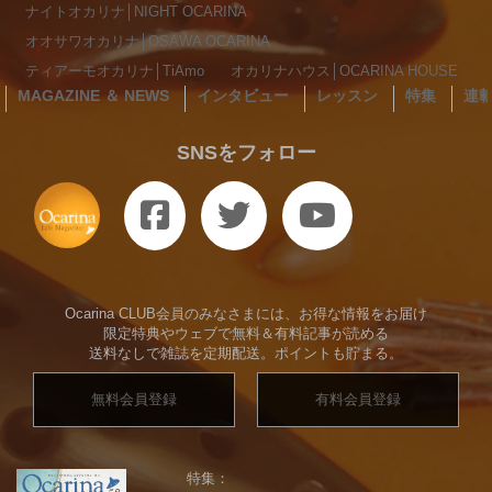
ナイトオカリナ│NIGHT OCARINA
オオサワオカリナ│OSAWA OCARINA
ティアーモオカリナ│TiAmo
オカリナハウス│OCARINA HOUSE
MAGAZINE ＆ NEWS
インタビュー
レッスン
特集
連
SNSをフォロー
Ocarina CLUB会員のみなさまには、お得な情報をお届け
限定特典やウェブで無料＆有料記事が読める
送料なしで雑誌を定期配送。ポイントも貯まる。
無料会員登録
有料会員登録
特集：