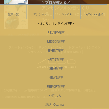
＼プロが教える／
アンサンブルの音づくり
〜美しいハーモニーはこうして生まれ
記事一覧
アンケート
ＳＨＯＰ
ログイン・登録
る〜
＜オカリナオンライン記事＞
REVIEW記事
雑誌│Ocarina最新58号
Ocarina バックナンバー
オカリナ楽譜一覧
LESSON記事
フルートオンライン
サックスオンライン
トランペットオンライン
EVENT記事
クラリネットオンライン
吹奏楽Wind-i
ARTIST記事
GEAR記事
NEWS記事
REPORT記事
ご利用ガイド
広告掲載について
編集スタッフ採用情報
お問合せ
>> 閉じる
© 2010-2022 ALSOJ ONLINE All rights reserved.
雑誌│Ocarina