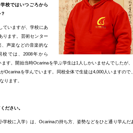
語学校ではいつごろから
か？
していますが、学校にあ
あります。芸術センター
弦楽、声楽などの音楽的な
校では、2008年から
れています。開始当時Ocarinaを学ぶ学生は1人しかいませんでしたが
生がOcarinaを学んでいます。同校全体で生徒は4,000人いますの
になります。
えてください。
学校に入学）は、Ocarinaの持ち方、姿勢などをひと通り学んだ
。