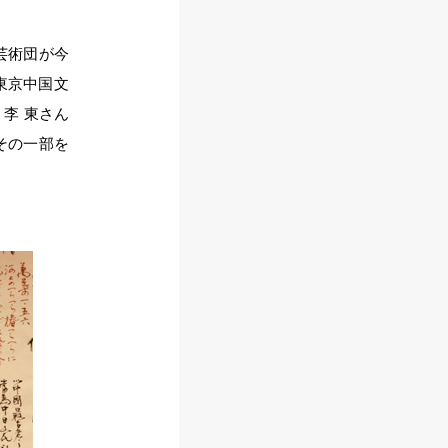
芸術団が今
東京中国文
李 東さん
その一部を