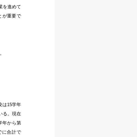
業を進めて
とが重要で
。
は15学年
いる。現在
学年から第
でに合計で