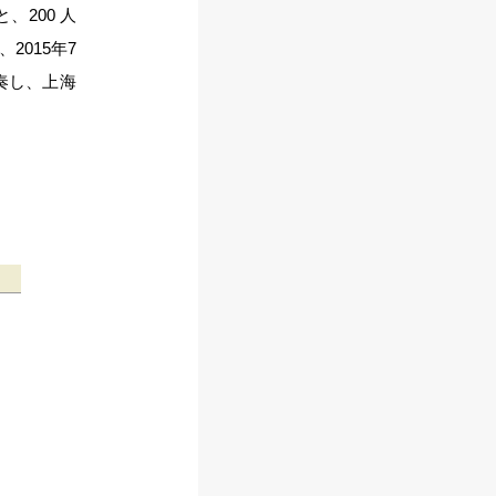
、200 人
015年7
奏し、上海