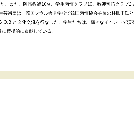
した。また、陶笛教師10名、学生陶笛クラブ10、教師陶笛クラブ2 と
生芸術団は、韓国ソウル舎堂学校で韓国陶笛協会会長の朴鳳圭氏と、2
.O.B.と文化交流を行なった。学生たちは、様々なイベントで演
及に積極的に貢献している。