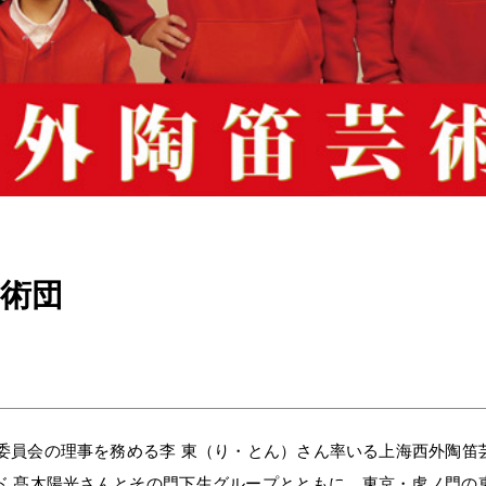
術団
委員会の理事を務める李 東（り・とん）さん率いる上海西外陶笛
ルド 髙木陽光さんとその門下生グループとともに、東京・虎ノ門の