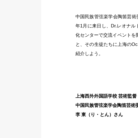
中国民族管弦楽学会陶笛芸術
年1月に来日し、Dr.レオナ
化センターで交流イベントを開
と、その生徒たちに上海のOc
紹介しよう。
上海西外外国語学校 芸術監督
中国民族管弦楽学会陶笛芸術委
李 東（り・とん）さん