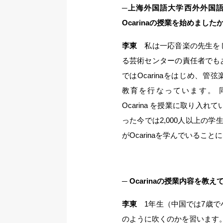
─上海外国語大学西外外国
Ocarinaの授業を始めました
李東
私は一応音楽の先生を
る芸術センターの責任者でも
ではOcarinaをはじめ、管
教育を行なっています。 同
Ocarina を授業に取り入
った今では2,000人以上の学
がOcarinaを学んでいること
─ Ocarinaの授業内容を教
李東
1年生（中国では7歳で小
のように吹くのかを習います