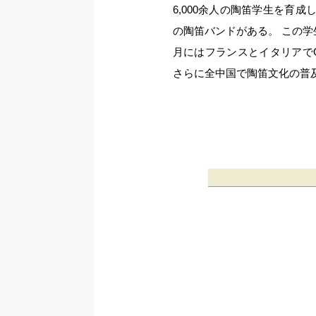
6,000余人の陶笛学生を育成
の陶笛バンドがある。 この学
月にはフランスとイタリアでG
さらに全中国で陶笛文化の普