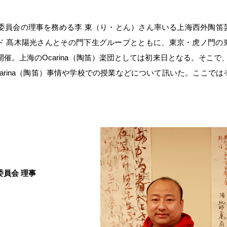
委員会の理事を務める李 東（り・とん）さん率いる上海西外陶笛
ルド 髙木陽光さんとその門下生グループとともに、東京・虎ノ門の
催。上海のOcarina（陶笛）楽団としては初来日となる。そこで、
arina（陶笛）事情や学校での授業などについて訊いた。ここでは
員会 理事