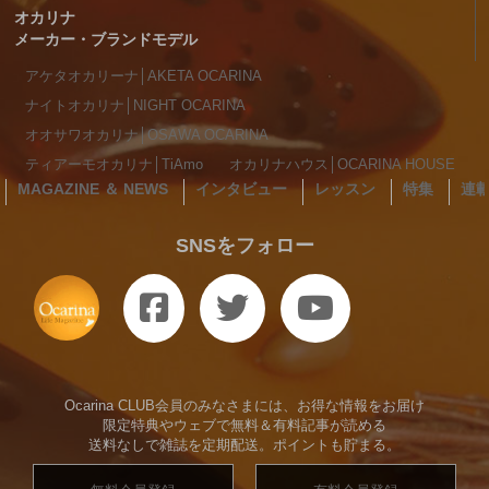
オカリナ
メーカー・ブランドモデル
アケタオカリーナ│AKETA OCARINA
ナイトオカリナ│NIGHT OCARINA
オオサワオカリナ│OSAWA OCARINA
ティアーモオカリナ│TiAmo
オカリナハウス│OCARINA HOUSE
MAGAZINE ＆ NEWS
インタビュー
レッスン
特集
連
SNSをフォロー
Ocarina CLUB会員のみなさまには、お得な情報をお届け
限定特典やウェブで無料＆有料記事が読める
送料なしで雑誌を定期配送。ポイントも貯まる。