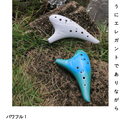
う
に
エ
レ
ガ
ン
ト
で
あ
り
な
が
ら
パワフル！