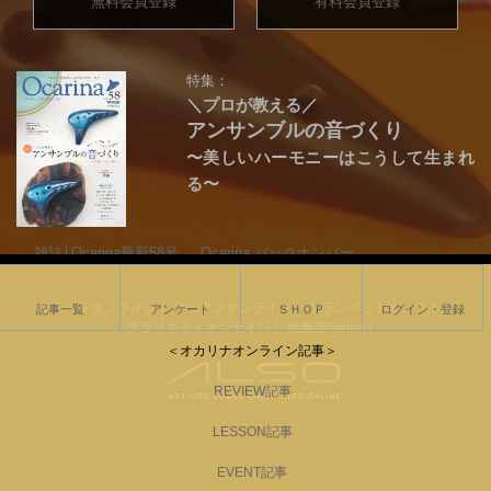
無料会員登録
有料会員登録
特集：
＼プロが教える／
アンサンブルの音づくり
〜美しいハーモニーはこうして生まれ
る〜
雑誌│Ocarina最新58号
Ocarina バックナンバー
オカリナ楽譜一覧
フルートオンライン
サックスオンライン
トランペットオンライン
記事一覧
アンケート
ＳＨＯＰ
ログイン・登録
クラリネットオンライン
吹奏楽Wind-i
＜オカリナオンライン記事＞
REVIEW記事
LESSON記事
EVENT記事