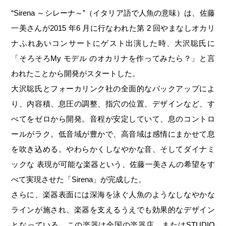
“Sirena ～シレーナ～”（イタリア語で人魚の意味）は、佐藤
一美さんが2015 年6 月に行なわれた第 2 回やまなしオカリ
ナふれあいコンサートにゲスト出演した時、大沢聡氏に
「そろそろMy モデル のオカリナを作ってみたら？」と言
われたことから開発がスタートした。
大沢聡氏とフォーカリンク社の全面的なバックアップによ
り、内容積、息圧の調整、指穴の位置、デザインなど、す
べてをゼロから開発。音程が安定していて、息のコントロ
ールがラク。低音域が豊かで、高音域は感情にまかせて息
を吹き込める。やわらかくしなやかな音、そしてダイナミ
ックな 表現が可能な楽器という、佐藤一美さんの希望をす
べて実現させた「Sirena」が完成した。
さらに、楽器表面には深海を泳ぐ人魚のようなしなやかな
ラインが施され、楽器を支えるうえでも効果的なデザイン
となっている。この楽器は全国の楽器店、またはSTUDIO