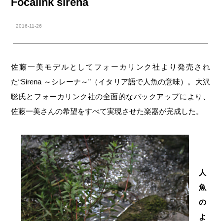
Focalink sirena
2016-11-26
佐藤一美モデルとしてフォーカリンク社より発売され
た“Sirena ～シレーナ～”（イタリア語で人魚の意味）。大沢
聡氏とフォーカリンク社の全面的なバックアップにより、
佐藤一美さんの希望をすべて実現させた楽器が完成した。
人
魚
の
よ