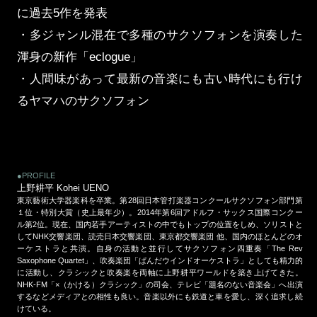
に過去5作を発表
・多ジャンル混在で多種のサクソフォンを演奏した
渾身の新作「eclogue」
・人間味があって最新の音楽にも古い時代にも行け
るヤマハのサクソフォン
●PROFILE
上野耕平 Kohei UENO
東京藝術大学器楽科を卒業。第28回日本管打楽器コンクールサクソフォン部門第
１位・特別大賞（史上最年少）。2014年第6回アドルフ・サックス国際コンクー
ル第2位。現在、国内若手アーティストの中でもトップの位置をしめ、ソリストと
してNHK交響楽団、読売日本交響楽団、東京都交響楽団 他、国内のほとんどのオ
ーケストラと共演。自身の活動と並行してサクソフォン四重奏「The Rev
Saxophone Quartet」、吹奏楽団「ぱんだウインドオーケストラ」としても精力的
に活動し、クラシックと吹奏楽を両軸に上野耕平ワールドを築き上げてきた。
NHK-FM「×（かける）クラシック」の司会、テレビ「題名のない音楽会」へ出演
するなどメディアとの相性も良い。音楽以外にも鉄道と車を愛し、深く追求し続
けている。