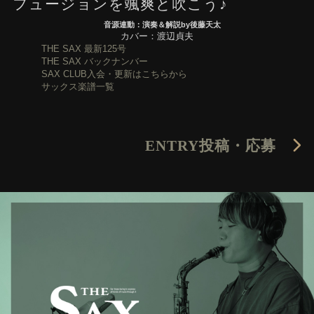
フュージョンを颯爽と吹こう♪
音源連動：演奏＆解説by後藤天太
カバー：渡辺貞夫
THE SAX 最新125号
THE SAX バックナンバー
SAX CLUB入会・更新はこちらから
サックス楽譜一覧
ENTRY
投稿・応募