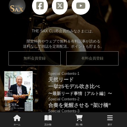
THE SAX CLUB会員のみなさまには、
限定特典やウェブで無料＆有料記事が読める
送料なしで雑誌を定期配送。ポイントも貯まる。
無料会員登録
有料会員登録
Special Contents-1
天然リード
一挙25モデル吹き比べ
〜最新リード事情［アルト編］〜
Special Contents-2
合奏を覚醒させる “架け橋”
Special Contents-3
70-80’s
クロスオーヴァー・
ホーム
読み物
買い物
探す