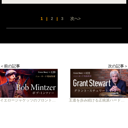
1
|
2
|
3
次へ>
＜前の記事
次の記事＞
イエロージャケッツのフロントマンとしても活躍するテナー巨人
王道を歩み続ける正統派ハードバップ・テナー グラント・スチュワート