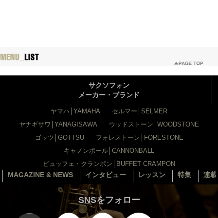
サクソフォン
メーカー・ブランド
ヤマハ│YAMAHA
セルマー│SELMER
ヤナギサワ│YANAGISAWA
ウッドストーン│WOODSTONE
ゴッツ│GOTTSU
フォレストーン│FORESTONE
キャノンボール│CANNONBALL
ビュッフェ・クランポン│BUFFET CRAMPON
MAGAZINE & NEWS
インタビュー
レッスン
特集
連載
SNSをフォロー