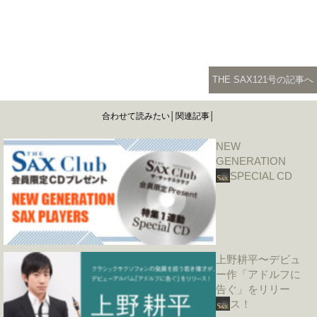
THE SAX121号の記事へ
合わせて読みたい│関連記事│
NEW
GENERATION
SPECIAL CD
上野耕平〜デビュ
ー作「アドルフに
告ぐ」をリリー
ス！