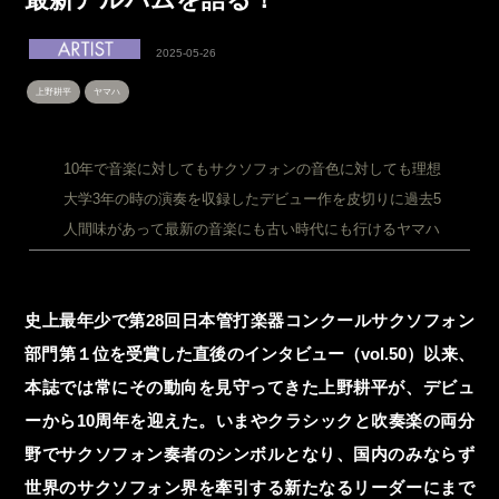
2025-05-26
上野耕平
ヤマハ
［この記事の目次］
１│
10年で音楽に対してもサクソフォンの音色に対しても理想が変わった
２│
大学3年の時の演奏を収録したデビュー作を皮切りに過去5作を発表
３│
人間味があって最新の音楽にも古い時代にも行けるヤマハのサクソフォン
史上最年少で第28回日本管打楽器コンクールサクソフォン
部門第１位を受賞した直後のインタビュー（vol.50）以来、
本誌では常にその動向を見守ってきた上野耕平が、デビュ
ーから10周年を迎えた。いまやクラシックと吹奏楽の両分
野でサクソフォン奏者のシンボルとなり、国内のみならず
世界のサクソフォン界を牽引する新たなるリーダーにまで