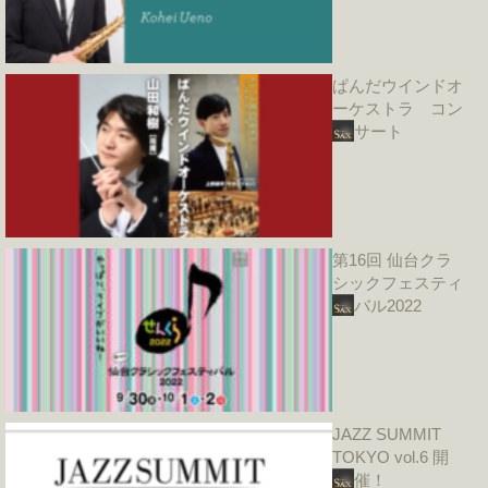
ぱんだウインドオ
ーケストラ コン
サート
第16回 仙台クラ
シックフェスティ
バル2022
JAZZ SUMMIT
TOKYO vol.6 開
催！