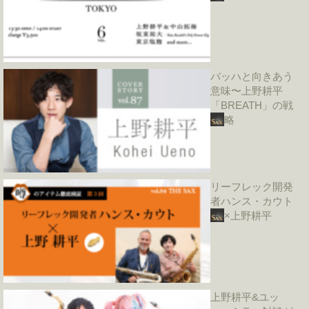
バッハと向きあう
意味〜上野耕平
「BREATH」の戦
略
リーフレック開発
者ハンス・カウト
×上野耕平
上野耕平&ユッ