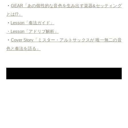
・
GEAR「あの個性的な音色を生み出す楽器&セッティング
とは!?」
・
Lesson「奏法ガイド」
・Lesson「アドリブ解析」
・
Cover Story「ミスター・アルトサックスが 唯一無二の音
色と奏法を語る」