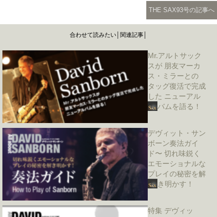
THE SAX93号の記事へ
合わせて読みたい│関連記事│
Mr.アルトサック
スが 朋友マーカ
ス・ミラーとの
タッグ復活で完成
した ニューアル
バムを語る！
デヴィット・サン
ボーン奏法ガイ
ド〜 切れ味鋭く
エモーショナルな
プレイの秘密を解
き明かす！
特集 デヴィッ