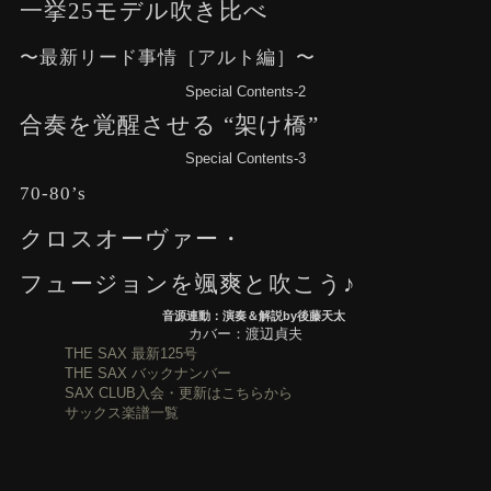
一挙25モデル吹き比べ
〜最新リード事情［アルト編］〜
Special Contents-2
合奏を覚醒させる “架け橋”
Special Contents-3
70-80’s
クロスオーヴァー・
フュージョンを颯爽と吹こう♪
音源連動：演奏＆解説by後藤天太
カバー：渡辺貞夫
THE SAX 最新125号
THE SAX バックナンバー
SAX CLUB入会・更新はこちらから
サックス楽譜一覧