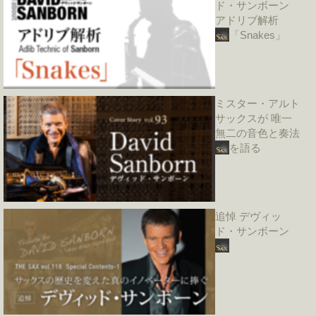
ド・サンボーン
アドリブ解析
「Snakes」
ミスター・アルト
サックスが 唯一
無二の音色と奏法
を語る
追悼 デヴィッ
ド・サンボーン