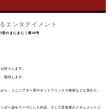
するエンタテイメント
の音のまにまに｜第40号
、お祈りします。
う、期待します。
代から、ミニシアター系やネットフリックス映画なども加わり、
ェンダー論をテーマにした作品、そして音楽家のドキュメントジ