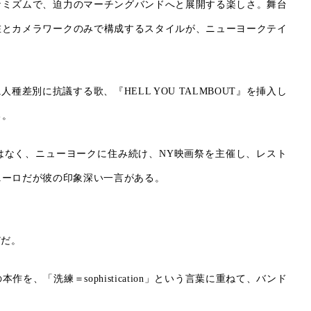
ナミズムで、迫力のマーチングバンドへと展開する楽しさ。舞台
在とカメラワークのみで構成するスタイルが、ニューヨークテイ
種差別に抗議する歌、『HELL YOU TALMBOUT』を挿入し
る。
はなく、ニューヨークに住み続け、NY映画祭を主催し、レスト
ニーロだが彼の印象深い一言がある。
”だ。
、「洗練＝sophistication」という言葉に重ねて、バンド