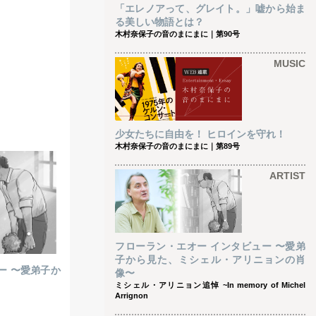
「エレノアって、グレイト。」嘘から始ま
る美しい物語とは？
木村奈保子の音のまにまに｜第90号
MUSIC
少女たちに自由を！ ヒロインを守れ！
木村奈保子の音のまにまに｜第89号
ARTIST
フローラン・エオー インタビュー 〜愛弟
子から見た、ミシェル・アリニョンの肖
ー 〜愛弟子か
像〜
ミシェル・アリニョン追悼 ~In memory of Michel
Arrignon