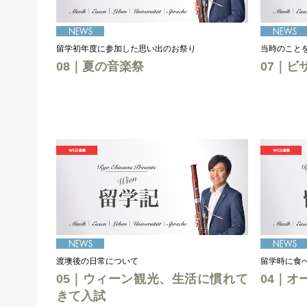
留学初年度に参加した思い出のお祭り
当時のこと
08｜夏の音楽祭
07｜ビ
渡墺後の日常について
留学時に食
05｜ウィーン観光、生活に慣れて
04｜オ
きて入試