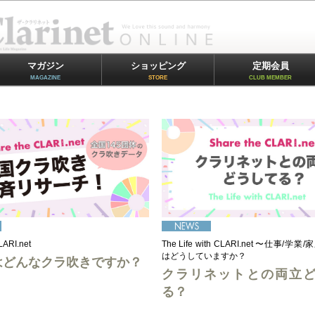
マガジン
ショッピング
定期会員
MAGAZINE
STORE
CLUB MEMBER
LARI.net
The Life with CLARI.net 〜仕事/
はどうしていますか？
はどんなクラ吹きですか？
クラリネットとの両立
る？