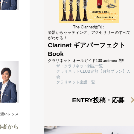
The Clarinet増刊：
楽器からセッティング、アクセサリーのすべて
がわかる！
Clarinet ギアパーフェクト
Book
クラリネット オールガイド100
選!!
and more
ザ・クラリネット雑誌一覧
クラリネットCLUB定額【月額プラン】入
会
クラリネット楽譜一覧
ENTRY
投稿・応募
の濃いレッス
奏者から