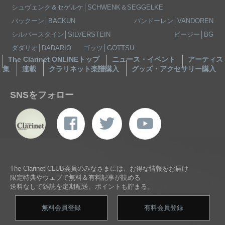
シュヴェンク＆セゲルケ│SCHWENK＆SEGGELKE
バックーン│BACKUN
バンドーレン│VANDOREN
シルバースタイン│SILVERSTEIN
ビージー│BG
ダダリオ│DADARIO
ゴッツ│GOTTSU
The Clarinet ONLINEトップ
ニュース・イベント
アーティス
集
連載
クラリネット楽譜購入
グッズ・アクセサリー購入
SNSをフォロー
The Clarinet CLUB会員のみなさまには、お得な情報をお届け
限定特典やウェブで無料＆有料記事が読める
送料なしで雑誌を定期配送。ポイントも貯まる。
無料会員登録
有料会員登録