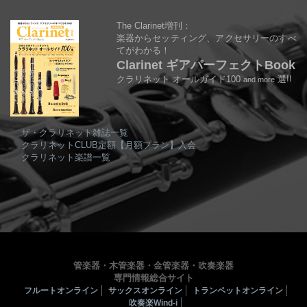
The Clarinet増刊：
楽器からセッティング、アクセサリーのすべ
てがわかる！
Clarinet ギアパーフェクトBook
クラリネット オールガイド100
選!!
and more
ザ・クラリネット雑誌一覧
クラリネットCLUB定額【月額プラン】入会
クラリネット楽譜一覧
管楽器・木管楽器・金管楽器・吹奏楽器
専門情報総合サイト
フルートオンライン
サックスオンライン
トランペットオンライン
吹奏楽Wind-i