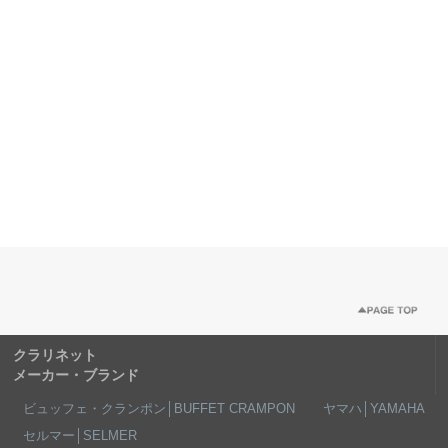
クラリネット
メーカー・ブランド
ビュッフェ・クランポン│BUFFET CRAMPON
ヤマハ│YAMAHA
セルマー│SELMER