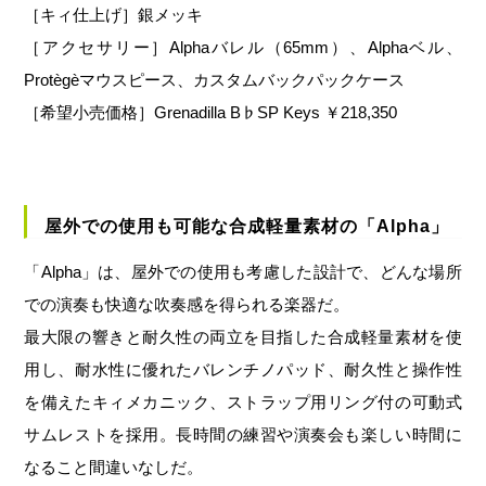
［キィ仕上げ］銀メッキ
［アクセサリー］Alphaバレル（65mm）、Alphaベル、
Protègèマウスピース、カスタムバックパックケース
［希望小売価格］Grenadilla B♭SP Keys ￥218,350
屋外での使用も可能な合成軽量素材の「Alpha」
「Alpha」は、屋外での使用も考慮した設計で、どんな場所
での演奏も快適な吹奏感を得られる楽器だ。
最大限の響きと耐久性の両立を目指した合成軽量素材を使
用し、耐水性に優れたバレンチノパッド、耐久性と操作性
を備えたキィメカニック、ストラップ用リング付の可動式
サムレストを採用。長時間の練習や演奏会も楽しい時間に
なること間違いなしだ。