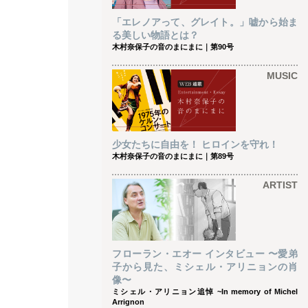
「エレノアって、グレイト。」嘘から始ま
る美しい物語とは？
木村奈保子の音のまにまに｜第90号
MUSIC
少女たちに自由を！ ヒロインを守れ！
木村奈保子の音のまにまに｜第89号
ARTIST
フローラン・エオー インタビュー 〜愛弟
子から見た、ミシェル・アリニョンの肖
像〜
ミシェル・アリニョン追悼 ~In memory of Michel
Arrignon