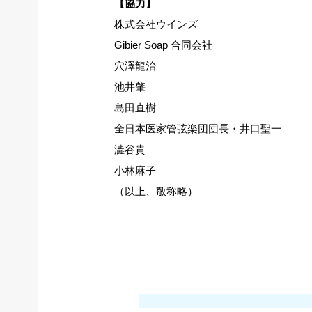
【協力】
株式会社ウインズ
Gibier Soap 合同会社
穴澤龍治
池井肇
島田直樹
全日本医家管弦楽団団長・井口聖一
澁谷貴
小林麻子
（以上、敬称略）