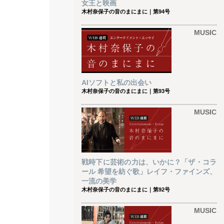
女王と映画
木村奈保子の音のまにまに｜第94号
MUSIC
AIソフトと私の出会い
木村奈保子の音のまにまに｜第93号
MUSIC
戦時下に芸術の力は、いかに？「ザ・コラ
ール 希望を紡ぐ歌」レイフ・ファインズ、
一流の美学
木村奈保子の音のまにまに｜第92号
MUSIC