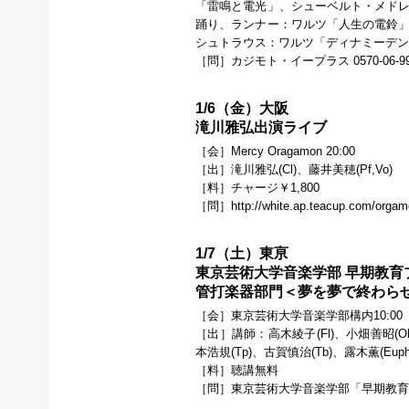
「雷鳴と電光」、シューベルト・メドレ
踊り、ランナー：ワルツ「人生の電鈴」
シュトラウス：ワルツ「ディナミーデ
［問］カジモト・イープラス 0570-06-99
1/6（金）大阪
滝川雅弘出演ライブ
［会］Mercy Oragamon 20:00
［出］滝川雅弘(Cl)、藤井美穂(Pf,Vo)
［料］チャージ￥1,800
［問］http://white.ap.teacup.com/orgam
1/7（土）東亰
東京芸術大学音楽学部 早期教育プ
管打楽器部門＜夢を夢で終わら
［会］東京芸術大学音楽学部構内10:00
［出］講師：高木綾子(Fl)、小畑善昭(Ob)
本浩規(Tp)、古賀慎治(Tb)、露木薫(Euph
［料］聴講無料
［問］東京芸術大学音楽学部「早期教育プロジェク