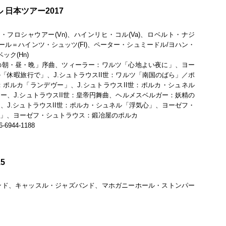
日本ツアー2017
フロシャウアー(Vn)、ハインリヒ・コル(Va)、ロベルト・ナジ
、カール＝ハインツ・シュッツ(Fl)、ペーター・シュミードル/ヨハン・
ック(Hn)
の朝・昼・晩」序曲、ツィーラー：ワルツ「心地よい夜に」、ヨー
「休暇旅行で」、J.シュトラウスII世：ワルツ「南国のばら」／ポ
ポルカ「ランデヴー」、J.シュトラウスII世：ポルカ・シュネル
ー、J.シュトラウスII世：皇帝円舞曲、ヘルメスベルガー：妖精の
、J.シュトラウスII世：ポルカ・シュネル「浮気心」、ヨーゼフ・
ン」、ヨーゼフ・シュトラウス：鍛冶屋のポルカ
44-1188
5
ンド、キャッスル・ジャズバンド、マホガニーホール・ストンパー