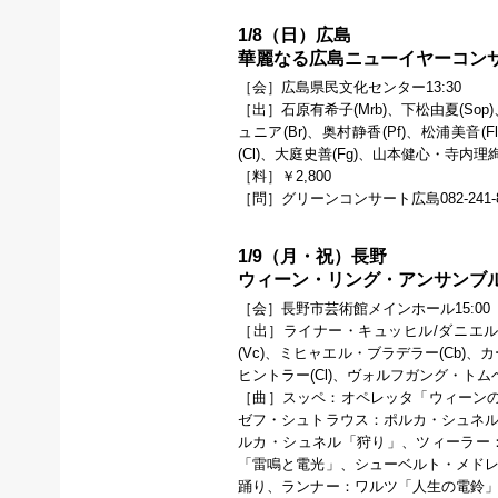
1/8（日）広島
華麗なる広島ニューイヤーコン
［会］広島県民文化センター13:30
［出］石原有希子(Mrb)、下松由夏(So
ュニア(Br)、奥村静香(Pf)、松浦美音(
(Cl)、大庭史善(Fg)、山本健心・寺
［料］￥2,800
［問］グリーンコンサート広島082-241-8
1/9（月・祝）長野
ウィーン・リング・アンサンブル 
［会］長野市芸術館メインホール15:00
［出］ライナー・キュッヒル/ダニエル・
(Vc)、ミヒャエル・ブラデラー(Cb)
ヒントラー(Cl)、ヴォルフガング・トムベ
［曲］スッペ：オペレッタ「ウィーン
ゼフ・シュトラウス：ポルカ・シュネル
ルカ・シュネル「狩り」、ツィーラー：
「雷鳴と電光」、シューベルト・メドレ
踊り、ランナー：ワルツ「人生の電鈴」