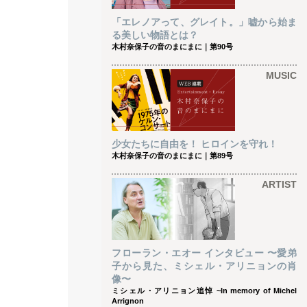
「エレノアって、グレイト。」嘘から始ま
る美しい物語とは？
木村奈保子の音のまにまに｜第90号
MUSIC
少女たちに自由を！ ヒロインを守れ！
木村奈保子の音のまにまに｜第89号
ARTIST
フローラン・エオー インタビュー 〜愛弟
子から見た、ミシェル・アリニョンの肖
像〜
ミシェル・アリニョン追悼 ~In memory of Michel
Arrignon