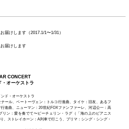
します（2017.1/1〜1/31）
をお届けします
AR CONCERT
ド・オーケストラ
ウインド・オーケストラ
セナール、ベートーヴェン：トルコ行進曲、タイケ：旧友、あるフ
行進曲、ニューマン：20世紀FOXファンファーレ、河辺公一：高
プリン：愛を奏でて〜ピーチェリン・ラグ（「海の上のピアニス
り、ストレイホーン：A列車で行こう、プリマ：シング・シング・