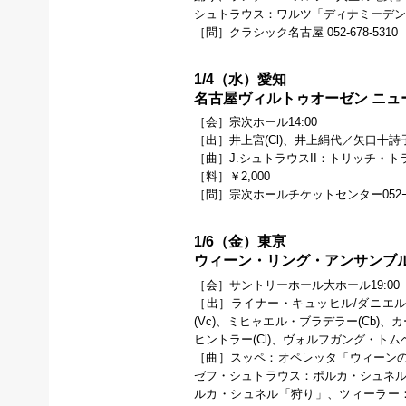
シュトラウス：ワルツ「ディナミーデ
［問］クラシック名古屋 052-678-5310
1/4（水）愛知
名古屋ヴィルトゥオーゼン ニュ
［会］宗次ホール14:00
［出］井上宮(Cl)、井上絹代／矢口十詩子(
［曲］J.シュトラウスII：トリッチ・
［料］￥2,000
［問］宗次ホールチケットセンター052ｰ26
1/6（金）東亰
ウィーン・リング・アンサンブル 
［会］サントリーホール大ホール19:00
［出］ライナー・キュッヒル/ダニエル・
(Vc)、ミヒャエル・ブラデラー(Cb)
ヒントラー(Cl)、ヴォルフガング・トムベ
［曲］スッペ：オペレッタ「ウィーン
ゼフ・シュトラウス：ポルカ・シュネル
ルカ・シュネル「狩り」、ツィーラー：