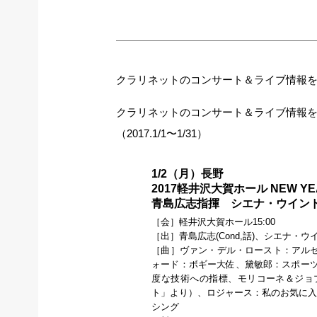
クラリネットのコンサート＆ライブ情報をお届け
クラリネットのコンサート＆ライブ情報
（2017.1/1〜1/31）
1/2（月）長野
2017軽井沢大賀ホール NEW YE
青島広志指揮 シエナ・ウイン
［会］軽井沢大賀ホール15:00
［出］青島広志(Cond,話)、シエナ・
［曲］ヴァン・デル・ロースト：アル
ォード：ボギー大佐、黛敏郎：スポーツ
度な技術への指標、モリコーネ＆ジョ
ト」より）、ロジャース：私のお気に入
シング