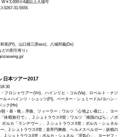
00 W￥3,000※4歳以上入場可
7-31-5555
英(Pf)、山口雄三(Bass)、八城邦義(Ds)
伴などの割引有り）
zaswing.jp/
日本ツアー2017
:30
フロシャウアー(Vn)、ハインリヒ・コル(Va)、ロベルト・ナジ
、カール＝ハインツ・シュッツ(Fl)、ペーター・シュミードル/ヨハン・
ック(Hn)
の朝・昼・晩」序曲、ツィーラー：ワルツ「心地よい夜に」、ヨー
「休暇旅行で」、J.シュトラウスII世：ワルツ「南国のばら」／ポ
ポルカ「ランデヴー」、J.シュトラウスII世：ポルカ・シュネル
ー、J.シュトラウスII世：皇帝円舞曲、ヘルメスベルガー：妖精の
、J.シュトラウスII世：ポルカ・シュネル「浮気心」、ヨーゼフ・