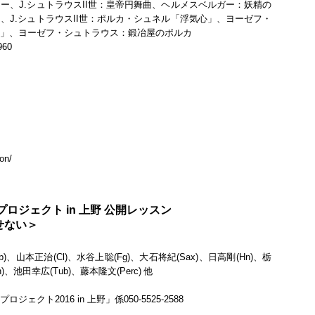
ー、J.シュトラウスII世：皇帝円舞曲、ヘルメスベルガー：妖精の
、J.シュトラウスII世：ポルカ・シュネル「浮気心」、ヨーゼフ・
ン」、ヨーゼフ・シュトラウス：鍛冶屋のポルカ
60
on/
ロジェクト in 上野 公開レッスン
せない＞
、山本正治(Cl)、水谷上聡(Fg)、大石将紀(Sax)、日高剛(Hn)、栃
)、池田幸広(Tub)、藤本隆文(Perc) 他
ト2016 in 上野」係050-5525-2588