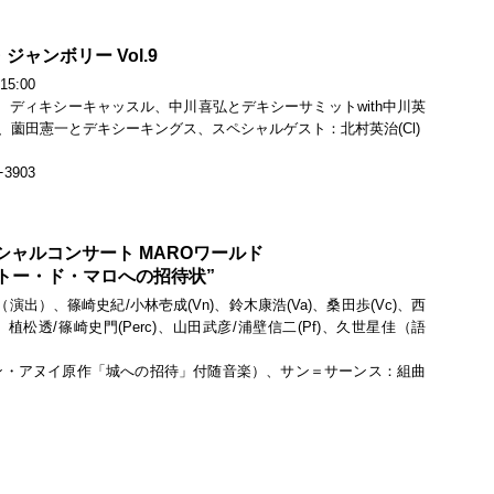
ャンボリー Vol.9
:00
ブ、ディキシーキャッスル、中川喜弘とデキシーサミットwith中川英
ツ、薗田憲一とデキシーキングス、スペシャルゲスト：北村英治(Cl)
3903
シャルコンサート MAROワールド
“シャトー・ド・マロへの招待状”
演出）、篠崎史紀/小林壱成(Vn)、鈴木康浩(Va)、桑田歩(Vc)、西
l)、植松透/篠崎史門(Perc)、山田武彦/浦壁信二(Pf)、久世星佳（語
ン・アヌイ原作「城への招待」付随音楽）、サン＝サーンス：組曲