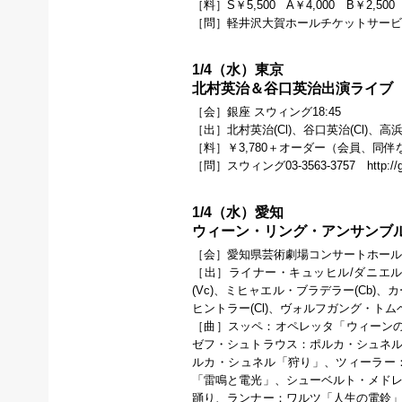
［料］S￥5,500 A￥4,000 B￥2,5
［問］軽井沢大賀ホールチケットサービス026
1/4（水）東京
北村英治＆谷口英治出演ライブ
［会］銀座 スウィング18:45
［出］北村英治(Cl)、谷口英治(Cl)、高浜和
［料］￥3,780＋オーダー（会員、同
［問］スウィング03-3563-3757 http://gin
1/4（水）愛知
ウィーン・リング・アンサンブル 
［会］愛知県芸術劇場コンサートホール18
［出］ライナー・キュッヒル/ダニエル・
(Vc)、ミヒャエル・ブラデラー(Cb)
ヒントラー(Cl)、ヴォルフガング・トムベ
［曲］スッペ：オペレッタ「ウィーン
ゼフ・シュトラウス：ポルカ・シュネル
ルカ・シュネル「狩り」、ツィーラー：
「雷鳴と電光」、シューベルト・メドレ
踊り、ランナー：ワルツ「人生の電鈴」