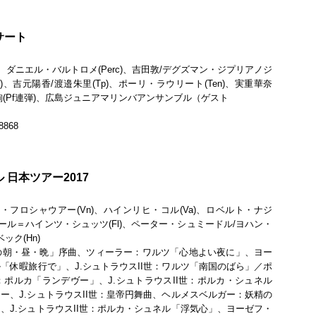
サート
p)、ダニエル・バルトロメ(Perc)、吉田敦/デグズマン・ジプリアノジ
Fl)、吉元陽香/渡邉朱里(Tp)、ポーリ・ラウリート(Ten)、実重華奈
内理絢(Pf連弾)、広島ジュニアマリンバアンサンブル（ゲスト
868
日本ツアー2017
フロシャウアー(Vn)、ハインリヒ・コル(Va)、ロベルト・ナジ
、カール＝ハインツ・シュッツ(Fl)、ペーター・シュミードル/ヨハン・
ック(Hn)
の朝・昼・晩」序曲、ツィーラー：ワルツ「心地よい夜に」、ヨー
「休暇旅行で」、J.シュトラウスII世：ワルツ「南国のばら」／ポ
ポルカ「ランデヴー」、J.シュトラウスII世：ポルカ・シュネル
ー、J.シュトラウスII世：皇帝円舞曲、ヘルメスベルガー：妖精の
、J.シュトラウスII世：ポルカ・シュネル「浮気心」、ヨーゼフ・