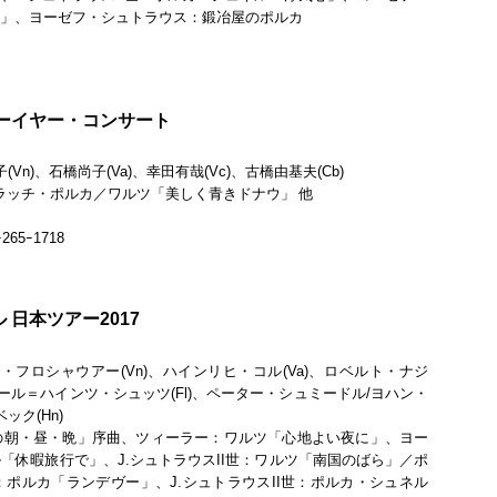
ン」、ヨーゼフ・シュトラウス：鍛冶屋のポルカ
ーイヤー・コンサート
Vn)、石橋尚子(Va)、幸田有哉(Vc)、古橋由基夫(Cb)
トラッチ・ポルカ／ワルツ「美しく青きドナウ」 他
5ｰ1718
日本ツアー2017
フロシャウアー(Vn)、ハインリヒ・コル(Va)、ロベルト・ナジ
、カール＝ハインツ・シュッツ(Fl)、ペーター・シュミードル/ヨハン・
ック(Hn)
の朝・昼・晩」序曲、ツィーラー：ワルツ「心地よい夜に」、ヨー
「休暇旅行で」、J.シュトラウスII世：ワルツ「南国のばら」／ポ
ポルカ「ランデヴー」、J.シュトラウスII世：ポルカ・シュネル