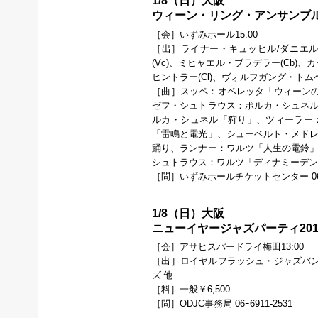
1/8（日）大阪
ウィーン・リング・アンサンブル 
［会］いずみホール15:00
［出］ライナー・キュッヒル/ダニエル・
(Vc)、ミヒャエル・ブラデラー(Cb)
ヒントラー(Cl)、ヴォルフガング・トムベ
［曲］スッペ：オペレッタ「ウィーン
ゼフ・シュトラウス：ポルカ・シュネル
ルカ・シュネル「狩り」、ツィーラー：
「雷鳴と電光」、シューベルト・メドレ
踊り、ランナー：ワルツ「人生の電鈴」
シュトラウス：ワルツ「ディナミーデ
［問］いずみホールチケットセンター 06-69
1/8（日）大阪
ニューイヤージャズパーティ201
［会］アサヒスパードライ梅田13:00
［出］ロイヤルフラッシュ・ジャズバ
ズ 他
［料］一般￥6,500
［問］ODJC事務局 06ｰ6911-2531