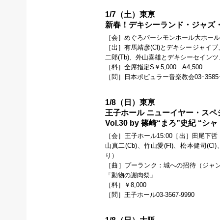
1/7（土）東亰
新春！デキシーランド・ジャズ・ジ
［会］めぐろパーシモンホール大ホール15
［出］有馬靖彦(Cl)とデキシージャイ
二郎(Tb)、外山喜雄とデキシーセイン
［料］全席指定S￥5,000 A4,500
［問］日本ポピュラー音楽教会03ｰ3585ｰ
1/8（日）東亰
王子ホール ニューイヤー・スペ
Vol.30 by 篠崎“まろ”史紀 
［会］王子ホール15:00［出］田尾下哲（
山真二(Cb)、竹山愛(Fl)、松本健司(C
り）
［曲］プーランク：城への招待（ジャ
「動物の謝肉祭」
［料］￥8,000
［問］王子ホール03-3567-9990