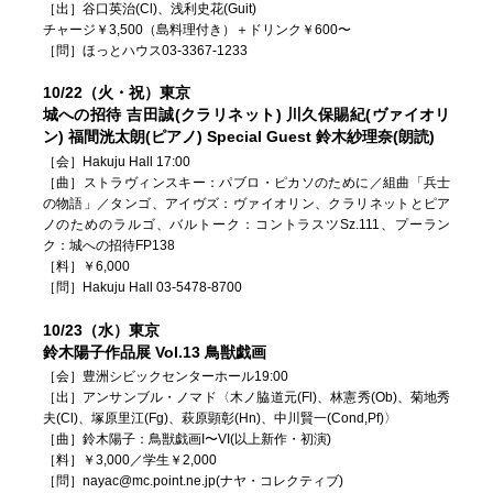
［出］谷口英治(Cl)、浅利史花(Guit)
チャージ￥3,500（島料理付き）＋ドリンク￥600〜
［問］ほっとハウス03-3367-1233
10/22（火・祝）東京
城への招待 吉田誠(クラリネット) 川久保賜紀(ヴァイオリ
ン) 福間洸太朗(ピアノ) Special Guest 鈴木紗理奈(朗読)
［会］Hakuju Hall 17:00
［曲］ストラヴィンスキー：パブロ・ピカソのために／組曲「兵士
の物語」／タンゴ、アイヴズ：ヴァイオリン、クラリネットとピア
ノのためのラルゴ、バルトーク：コントラスツSz.111、プーラン
ク：城への招待FP138
［料］￥6,000
［問］Hakuju Hall 03-5478-8700
10/23（水）東京
鈴木陽子作品展 Vol.13 鳥獣戯画
［会］豊洲シビックセンターホール19:00
［出］アンサンブル・ノマド〈木ノ脇道元(Fl)、林憲秀(Ob)、菊地秀
夫(Cl)、塚原里江(Fg)、萩原顕彰(Hn)、中川賢一(Cond,Pf)〉
［曲］鈴木陽子：鳥獣戯画I〜VI(以上新作・初演)
［料］￥3,000／学生￥2,000
［問］nayac@mc.point.ne.jp(ナヤ・コレクティブ)