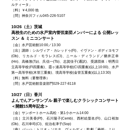
ルティータ」
［料］￥4,000 他
［問］神奈川フィル045-226-5107
10/26（土）茨城
高校生のための水戸室内管弦楽団メンバーによる 公開レッ
スン ＆ ミニコンサート
［会］水戸芸術館10:00／13:30
［出］講師：シルヴィア・カレッドゥ(Fl)、イヴァン・ポディヨモフ
(Ob)、リカルド・モラレス(Cl)、ニール・ディランド／猶井正幸
(Hn)、高橋敦(Tp)、呉信一(Tb)、志賀佳子(通訳)、受講団体：明秀日
立高等学校(Fl四重奏)、霞ヶ浦高等学校(Cl四重奏)(以上10:00)、水戸
第一高等学校(木管三重奏)、境高等学校(金管五重奏)(以上13:30)
［料］無料（要整理券）
［問］水戸芸術館音楽部門029-227-8118
10/27（日）香川
よんでんアンサンブル 親子で楽しむクラシックコンサート
＜開館15周年記念＞
［会］サンポートホール高松・第1小ホール14:00
［出］立川美香(Pf)、石川陽子(Cemb)、西村絵梨名(Fl)、山口裕加
(Ob)、石川幸司(Cl)、佐治名津子(Sop)
［曲］バッハ：トリオ・ソナタ、ヴェルディ：歌劇「椿姫」より、