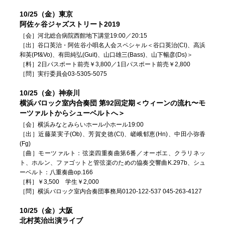
10/25（金）東京
阿佐ヶ谷ジャズストリート2019
［会］河北総合病院西館地下講堂19:00／20:15
［出］谷口英治・阿佐谷小唄名人会スペシャル＜谷口英治(Cl)、高浜
和英(Pf&Vo)、有田純弘(Guit)、山口雄三(Bass)、山下暢彦(Ds)＞
［料］2日パスポート前売￥3,800／1日パスポート前売￥2,800
［問］実行委員会03-5305-5075
10/25（金）神奈川
横浜バロック室内合奏団 第92回定期＜ウィーンの流れ〜モ
ーツァルトからシューベルトへ＞
［会］横浜みなとみらいホール小ホール19:00
［出］近藤菜実子(Ob)、芳賀史徳(Cl)、嵯峨郁恵(Hn)、中田小弥香
(Fg)
［曲］モーツァルト：弦楽四重奏曲第6番／オーボエ、クラリネッ
ト、ホルン、ファゴットと管弦楽のための協奏交響曲K.297b、シュ
ーベルト：八重奏曲op.166
［料］￥3,500 学生￥2,000
［問］横浜バロック室内合奏団事務局0120-122-537 045-263-4127
10/25（金）大阪
北村英治出演ライブ