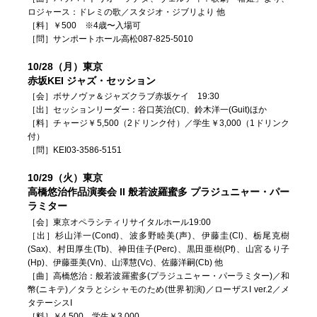
ロジャース：ドレミの歌／スタジオ・ジブリより 他
［料］￥500 ※4歳〜入場可
［問］サンポートホール高松087-825-5010
10/28（月）東京
赤坂KEI ジャズ・セッション
［会］ボサノヴァ＆ジャズクラブ赤坂ケイ 19:30
［出］セッションリーダー：谷口英治(Cl)、鈴木洋一(Guit)ほか
［料］チャージ￥5,500（2ドリンク付）／学生￥3,000（1ドリンク
付）
［問］KEI03-3586-5151
10/29（火）東京
高橋悠治作品演奏会 II 般若波羅蜜多 プラジュニャー・パー
ラミター
［会］東京オペラシティリサイタルホール19:00
［出］杉山洋一(Cond)、波多野睦美(声)、伊藤圭(Cl)、栃尾克樹
(Sax)、村田厚生(Tb)、神田佳子(Perc)、黒田亜樹(Pf)、山宮るり子
(Hp)、伊藤亜美(Vn)、山澤慧(Vc)、佐藤洋嗣(Cb) 他
［曲］高橋悠治：般若波羅蜜多(プラジュニャー・パーラミター)／和
幣(ニキテ)／タラとシシャモのため(世界初演)／ローザスI ver.2／メ
タテーシスI
［料］￥4,500 学生￥3,000