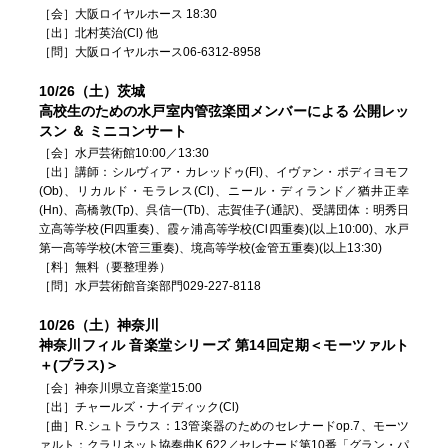
［会］大阪ロイヤルホース 18:30
［出］北村英治(Cl) 他
［問］大阪ロイヤルホース06-6312-8958
10/26（土）茨城
高校生のための水戸室内管弦楽団メンバーによる 公開レッ
スン ＆ ミニコンサート
［会］水戸芸術館10:00／13:30
［出］講師：シルヴィア・カレッドゥ(Fl)、イヴァン・ポディヨモフ
(Ob)、リカルド・モラレス(Cl)、ニール・ディランド／猶井正幸
(Hn)、高橋敦(Tp)、呉信一(Tb)、志賀佳子(通訳)、受講団体：明秀日
立高等学校(Fl四重奏)、霞ヶ浦高等学校(Cl四重奏)(以上10:00)、水戸
第一高等学校(木管三重奏)、境高等学校(金管五重奏)(以上13:30)
［料］無料（要整理券）
［問］水戸芸術館音楽部門029-227-8118
10/26（土）神奈川
神奈川フィル 音楽堂シリーズ 第14回定期＜モーツァルト
＋(プラス)＞
［会］神奈川県立音楽堂15:00
［出］チャールズ・ナイディック(Cl)
［曲］R.シュトラウス：13管楽器のためのセレナードop.7、モーツ
ァルト：クラリネット協奏曲K.622／セレナード第10番「グラン・パ