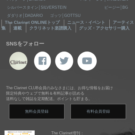
シルバースタイン│SILVERSTEIN
ビージー│BG
ダダリオ│DADARIO
ゴッツ│GOTTSU
The Clarinet ONLINEトップ
ニュース・イベント
アーティス
集
連載
クラリネット楽譜購入
グッズ・アクセサリー購入
SNSをフォロー
The Clarinet CLUB会員のみなさまには、お得な情報をお届け
限定特典やウェブで無料＆有料記事が読める
送料なしで雑誌を定期配送。ポイントも貯まる。
無料会員登録
有料会員登録
The Clarinet増刊：