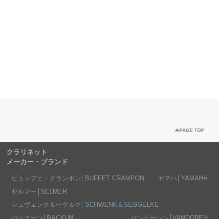
クラリネット
メーカー・ブランド
ビュッフェ・クランポン│BUFFET CRAMPON
ヤマハ│YAMAHA
セルマー│SELMER
シュヴェンク＆セゲルケ│SCHWENK＆SEGGELKE
バックーン│BACKUN
バンドーレン│VANDOREN