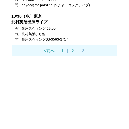
［問］nayac@mc.point.ne.jp(ナヤ・コレクティブ)
10/30（水）東京
北村英治出演ライブ
［会］銀座スウィング 19:00
［出］北村英治(Cl) 他
［問］銀座スウィング03-3563-3757
<前へ
1
|
2
|
3