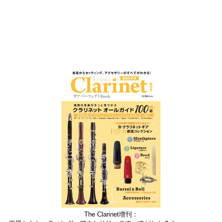
The Clarinet増刊：