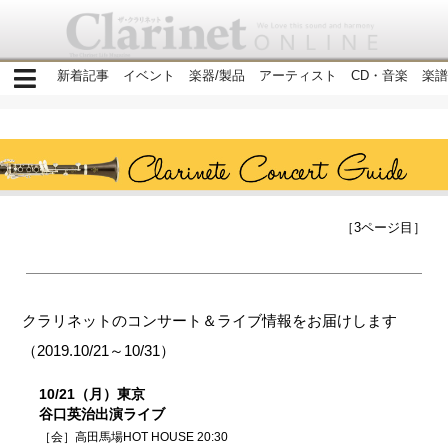
新着記事
イベント
楽器/製品
アーティスト
CD・音楽
楽譜
［3ページ目］
クラリネットのコンサート＆ライブ情報をお届けします
（2019.10/21～10/31）
10/21（月）東京
谷口英治出演ライブ
［会］高田馬場HOT HOUSE 20:30