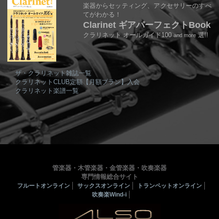
楽器からセッティング、アクセサリーのすべ
てがわかる！
Clarinet ギアパーフェクトBook
クラリネット オールガイド100
選!!
and more
ザ・クラリネット雑誌一覧
クラリネットCLUB定額【月額プラン】入会
クラリネット楽譜一覧
管楽器・木管楽器・金管楽器・吹奏楽器
専門情報総合サイト
フルートオンライン
サックスオンライン
トランペットオンライン
吹奏楽Wind-i