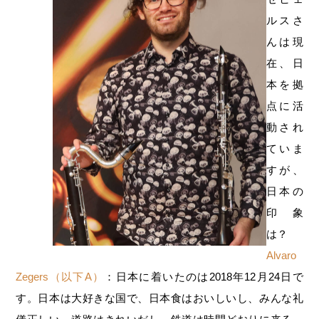
ルスさ
んは現
在、日
本を拠
点に活
動され
ていま
すが、
日本の
印象
は？
Alvaro
Zegers（以下A）
：日本に着いたのは2018年12月24日で
す。日本は大好きな国で、日本食はおいしいし、みんな礼