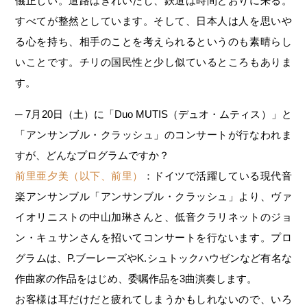
儀正しい。道路はきれいだし、鉄道は時間どおりに来る。
すべてが整然としています。そして、日本人は人を思いや
る心を持ち、相手のことを考えられるというのも素晴らし
いことです。チリの国民性と少し似ているところもありま
す。
─ 7月20日（土）に「Duo MUTIS（デュオ・ムティス）」と
「アンサンブル・クラッシュ」のコンサートが行なわれま
すが、どんなプログラムですか？
前里亜夕美（以下、前里）
：ドイツで活躍している現代音
楽アンサンブル「アンサンブル・クラッシュ」より、ヴァ
イオリニストの中山加琳さんと、低音クラリネットのジョ
ン・キュサンさんを招いてコンサートを行ないます。プロ
グラムは、P.ブーレーズやK.シュトックハウゼンなど有名な
作曲家の作品をはじめ、委嘱作品を3曲演奏します。
お客様は耳だけだと疲れてしまうかもしれないので、いろ