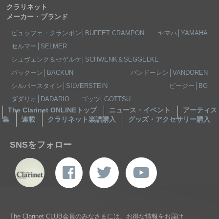
クラリネット
メーカー・ブランド
ビュッフェ・クランポン│BUFFET CRAMPON
ヤマハ│YAMAHA
セルマー│SELMER
シュヴェンク＆セゲルケ│SCHWENK＆SEGGELKE
バックーン│BACKUN
バンドーレン│VANDOREN
シルバースタイン│SILVERSTEIN
ビージー│BG
ダダリオ│DADARIO
ゴッツ│GOTTSU
The Clarinet ONLINEトップ
ニュース・イベント
アーティス
集
連載
クラリネット楽譜購入
グッズ・アクセサリー購入
SNSをフォロー
The Clarinet CLUB会員のみなさまには、お得な情報をお届け