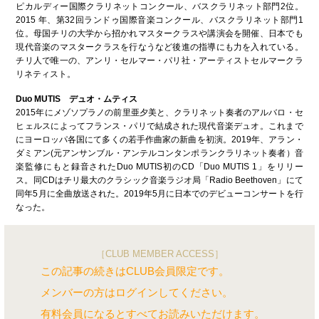
ピカルディー国際クラリネットコンクール、バスクラリネット部門2位。
2015 年、第32回ランドゥ国際音楽コンクール、バスクラリネット部門1
位。母国チリの大学から招かれマスタークラスや講演会を開催、日本でも
現代音楽のマスタークラスを行なうなど後進の指導にも力を入れている。
チリ人で唯一の、アンリ・セルマー・パリ社・アーティストセルマークラ
リネティスト。
Duo MUTIS デュオ・ムティス
2015年にメゾソプラノの前里亜夕美と、クラリネット奏者のアルバロ・セ
ヒェルスによってフランス・パリで結成された現代音楽デュオ。これまで
にヨーロッパ各国にて多くの若手作曲家の新曲を初演。2019年、アラン・
ダミアン(元アンサンブル・アンテルコンタンポランクラリネット奏者）音
楽監修にもと録音されたDuo MUTIS初のCD「Duo MUTIS 1」をリリー
ス。同CDはチリ最大のクラシック音楽ラジオ局「Radio Beethoven」にて
同年5月に全曲放送された。2019年5月に日本でのデビューコンサートを行
なった。
［CLUB MEMBER ACCESS］
この記事の続きはCLUB会員限定です。
メンバーの方はログインしてください。
有料会員になるとすべてお読みいただけます。