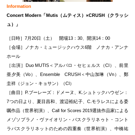
Information
Concert Modern「Mutis（ムティス）×CRUSH（クラッシ
ュ）」
［日時］7月20日（土） 開場13：30、開演14：00
［会場］ノナカ・ミュージックハウス6階 ノナカ・アンナ
ホール
［出演］Duo MUTIS＜アルバロ・セヒェルス（Cl）、前里
亜夕美（Vo）、Ensemble CRUSH＜中山加琳（Vn）、鄭
圭祥（ジョン・キョサン）（Cl）
［曲目］P.ブーレーズ：ドメーヌ、K.シュトックハウゼン：
7つの日より、夏目昌和、渡辺裕紀子、C.モラレスによる委
嘱作品（世界初演）、Call for Scores 2019選抜作品家による
メゾソプラノ・ヴァイオリン・バスクラリネゥト・コント
ラバスクラリネットのための四重奏（世界初演）、中橋祐