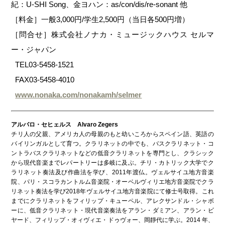
紀：U-SHI Song、金ヨハン：as/con/dis/re-sonant 他
［料金］一般3,000円/学生2,500円（当日各500円増）
［問合せ］株式会社ノナカ・ミュージックハウス セルマ
ー・ジャパン
TEL03-5458-1521
FAX03-5458-4010
www.nonaka.com/nonakamh/selmer
アルバロ・セヒェルス Alvaro Zegers
チリ人の父親、アメリカ人の母親のもと幼いころからスペイン語、英語の
バイリンガルとして育つ。クラリネットの中でも、バスクラリネット・コ
ントラバスクラリネットなどの低音クラリネットを専門とし、クラシック
から現代音楽までレパートリーは多岐に及ぶ。チリ・カトリック大学でク
ラリネット奏法及び作曲法を学び、2011年渡仏。ヴェルサイユ地方音楽
院、パリ・スコラカントルム音楽院・オーベルヴィリエ地方音楽院でクラ
リネット奏法を学び2018年ヴェルサイユ地方音楽院にて修士号取得。これ
までにクラリネットをフィリップ・キューペル、アレクサンドル・シャボ
ーに、低音クラリネット・現代音楽奏法をアラン・ダミアン、アラン・ビ
ヤード、フィリップ・オィヴィエ・ドゥヴォー、岡靜代に学ぶ。2014 年、