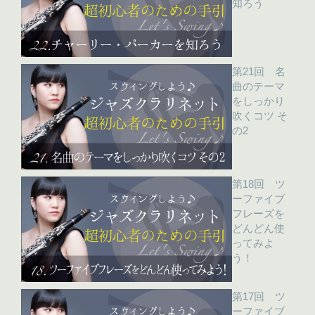
知ろう
第21回 名
曲のテーマ
をしっかり
吹くコツ そ
の2
第18回 ツ
ーファイブ
フレーズを
どんどん使
ってみよ
う！
第17回 ツ
ーファイブ