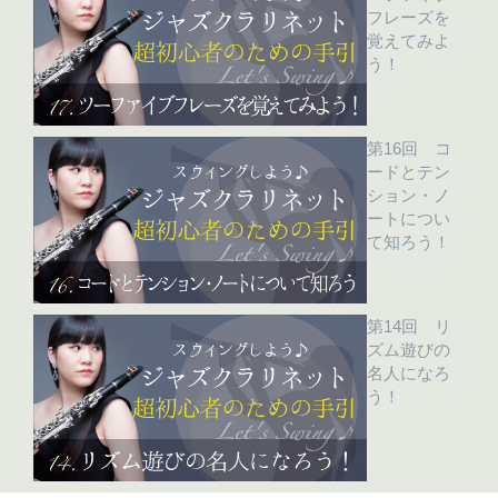
フレーズを
覚えてみよ
う！
第16回 コ
ードとテン
ション・ノ
ートについ
て知ろう！
第14回 リ
ズム遊びの
名人になろ
う！