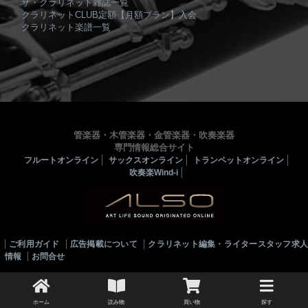
ザ・クラリネット雑誌一覧
クラリネットCLUB定額【月額プラン】入会
クラリネット楽譜一覧
管楽器・木管楽器・金管楽器・吹奏楽器
専門情報総合サイト
フルートオンライン
サックスオンライン
トランペットオンライン
吹奏楽Wind-i
ご利用ガイド
広告掲載について
クラリネット編集・ライタースタッフ求
情報
お問合せ
© 2010-2022 ALSOJ ONLINE All rights reserved.
ホーム
読み物
買い物
探す