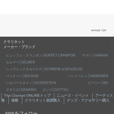
クラリネット
メーカー・ブランド
ビュッフェ・クランポン│BUFFET CRAMPON
ヤマハ│YAMAHA
セルマー│SELMER
シュヴェンク＆セゲルケ│SCHWENK＆SEGGELKE
バックーン│BACKUN
バンドーレン│VANDOREN
シルバースタイン│SILVERSTEIN
ビージー│BG
ダダリオ│DADARIO
ゴッツ│GOTTSU
The Clarinet ONLINEトップ
ニュース・イベント
アーティス
集
連載
クラリネット楽譜購入
グッズ・アクセサリー購入
SNSをフォロー