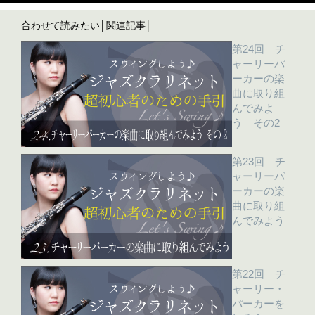
合わせて読みたい│関連記事│
第24回 チ
ャーリーパ
ーカーの楽
曲に取り組
んでみよ
う その2
第23回 チ
ャーリーパ
ーカーの楽
曲に取り組
んでみよう
第22回 チ
ャーリー・
パーカーを