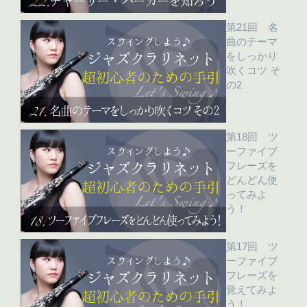
第21回 名
曲のテーマ
をしっかり
吹くコツ そ
の2
第18回 ツ
ーファイブ
フレーズを
どんどん使
ってみよ
う！
第17回 ツ
ーファイブ
フレーズを
覚えてみよ
う！