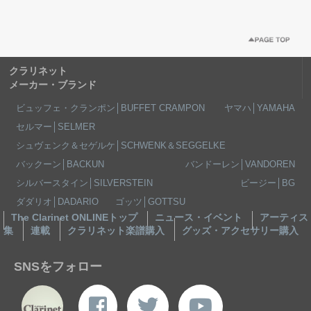
クラリネット
メーカー・ブランド
ビュッフェ・クランポン│BUFFET CRAMPON
ヤマハ│YAMAHA
セルマー│SELMER
シュヴェンク＆セゲルケ│SCHWENK＆SEGGELKE
バックーン│BACKUN
バンドーレン│VANDOREN
シルバースタイン│SILVERSTEIN
ビージー│BG
ダダリオ│DADARIO
ゴッツ│GOTTSU
The Clarinet ONLINEトップ
ニュース・イベント
アーティス
集
連載
クラリネット楽譜購入
グッズ・アクセサリー購入
SNSをフォロー