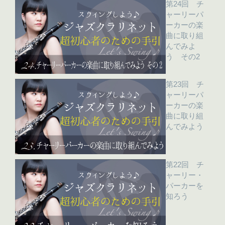
第24回 チ
ャーリーパ
ーカーの楽
曲に取り組
んでみよ
う その2
第23回 チ
ャーリーパ
ーカーの楽
曲に取り組
んでみよう
第22回 チ
ャーリー・
パーカーを
知ろう