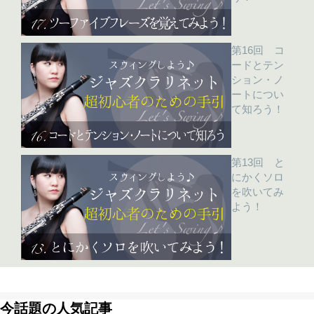
第16回 コ
ードとテン
ション・ノ
ートについ
て知ろう！
第13回 と
にかくソロ
を吹いてみ
よう！
今話題の人気記事