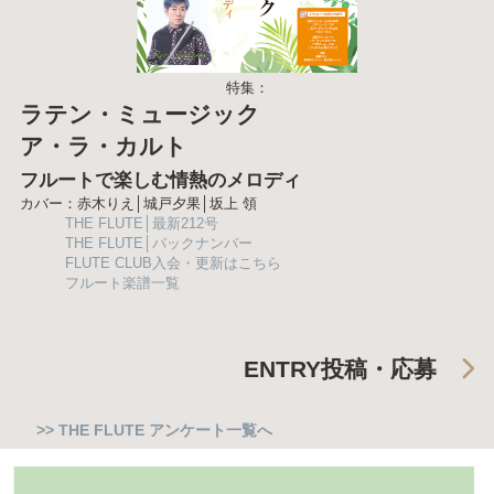
特集：
ラテン・ミュージック
ア・ラ・カルト
フルートで楽しむ情熱のメロディ
カバー：赤木りえ│城戸夕果│坂上 領
THE FLUTE│最新212号
THE FLUTE│バックナンバー
FLUTE CLUB入会・更新はこちら
フルート楽譜一覧
ENTRY
投稿・応募
>> THE FLUTE アンケート一覧へ