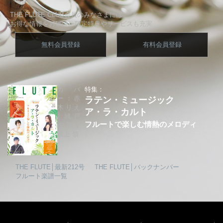
THE FLUTE CLUB会員のみなさまには、
お得な情報をお届け、限定特典やサービスも充実
無料会員登録
有料会員登録
カバ
特集：
ー：赤
ラテン・ミュージック
木りえ
ア・ラ・カルト
│城戸
フルートで楽しむ情熱のメロディ
夕果│
坂上 領
THE FLUTE│最新212号
THE FLUTE│バックナンバー
フルート楽譜一覧