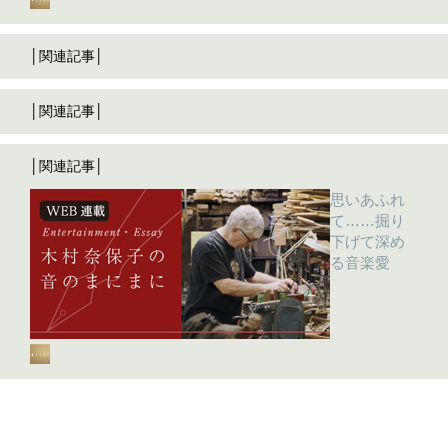
│関連記事│
│関連記事│
│関連記事│
思いあふれ
て……掘り
下げて深め
る音楽愛