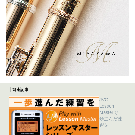
│関連記事│
JVC
Lesson
Masterで一
歩進んだ練
習を