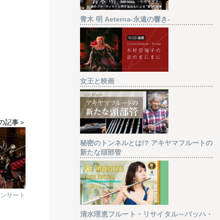
青木 明 Aeterna-永遠の響き-
女王と映画
の記事＞
秘密のトンネルとは!? アキヤマフルートの
新たな頭部管
コンサート
清水理恵フルート・リサイタル～バッハ・