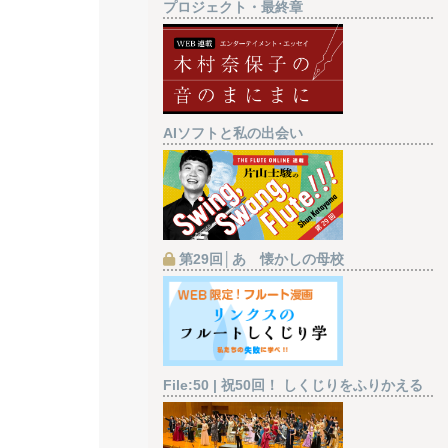
プロジェクト・最終章
AIソフトと私の出会い
第29回│あゝ懐かしの母校
File:50 | 祝50回！ しくじりをふりかえる