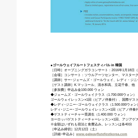
●ゴールウェイフルートフェスティバル in 韓国
［日時］オープニングガラコンサート：2016年1月18日（
［会場］コンサート：ソウルアーツセンター、マスタークラス：Go
［講師］サー･ジェームズ・ゴールウェイ、レディ・ジニ
［ゲスト講師］K.マッコール、清水和高、立花千春、他
［参加費］申込み金100.000 ウォン
◆ジェームズ・ゴールウェイクラス（1.700.000ウォン）
ゴールウェイレッスン×1回（ピアノ伴奏付）、国際ゲスト
◆レディ･ジニー･ゴールウェイクラス（1.500.000ウォン
レディ･ジニー･ゴールウェイレッスン×1回（ピアノ伴奏
◆ゲストティーチャー受講生（1.400.000 ウォン）
ヨーロッパゲストティーチャーレッスン×1回、アジアゲス
※金額はいずれも宿泊と食費込み。レッスンは各40分
［申込み締切］12月12日（土）
［詳細･申込み］
www.galwayflutefestkorea.com