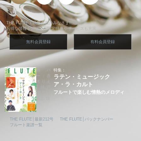
THE FLUTE CLUB会員のみなさまには、
お得な情報をお届け、限定特典やサービスも充実
無料会員登録
有料会員登録
カバ
特集：
ー：赤
ラテン・ミュージック
木りえ
ア・ラ・カルト
│城戸
フルートで楽しむ情熱のメロディ
夕果│
坂上 領
THE FLUTE│最新212号
THE FLUTE│バックナンバー
フルート楽譜一覧