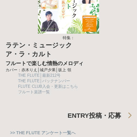
特集：
ラテン・ミュージック
ア・ラ・カルト
フルートで楽しむ情熱のメロディ
カバー：赤木りえ│城戸夕果│坂上 領
THE FLUTE│最新212号
THE FLUTE│バックナンバー
FLUTE CLUB入会・更新はこちら
フルート楽譜一覧
ENTRY
投稿・応募
>> THE FLUTE アンケート一覧へ