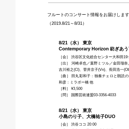
フルートのコンサート情報をお届けしま
（2019.8/21～8/31）
8/21（水） 東京
Contemporary Horizon 紡ぎ
［会］ 渋谷区文化総合センター大和田19:
［出］ 河崎卓也／葉野ミツル／金田瑠奈／
吉川裕之(Cl)、菅井京子(Vn)、長田浩一(O
［曲］ 田丸彩和子：独奏チェロと朗読
和彦：ミラボー橋 他
［料］ ¥3,500
［問］ 国際芸術連盟03-3356-4033
8/21（水） 東京
小島のり子、大橋祐子DUO
［会］ 渋谷ココ 20:00