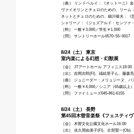
［曲］ リンドベルイ：《オットーニ》
ヴァイオリンとチェロのための、リーム
ネットとチェロのための、細川俊夫：《
シャリーノ：《ジェズアルド・センツァ
［料］ 一般￥3,000／学生￥1,000
［問］ サントリーホール0570ｰ55ｰ0017
8/24（土） 東京
室内楽による幻想・幻獣展
［会］ JTアートホール アフィニス18:00
［出］ 吉岡次郎(Fl)、礒絵里子ん、藤森亮一
［曲］ ジュニーダー：メリュジーヌ、バ
［料］ 一般￥4,000／シニア（65歳以上
［問］ ファイミューズ045-861-6155
8/24（土） 長野
第45回木曽音楽祭《フェスティ
［会］ 木曽文化公園文化ホール16:00
［出］ 佐久間由美子(Fl)、古部賢一(Ob)