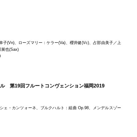
(Vn)、ローズマリー：ケラー(Va)、櫻井健(Vc)、占部由美子／上
展也(Sax)
0
ル 第19回フルートコンヴェンション福岡2019
0
シェ・カンツォーネ、ブルクハルト：組曲 Op.98、メンデルスゾー