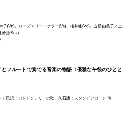
(Vn)、ローズマリー：ケラー(Va)、櫻井健(Vc)、占部由美子／上
展也(Sax)
0
ノとフルートで奏でる音楽の物語〈優雅な午後のひとと
0
ンド民謡：ロンドンデリーの歌、久石譲：スタンドアローン 他