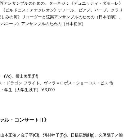
金管アンサンブルのための、ターネジ：《デュエッティ・ダモーレ》
：《ビルドニス：アナクレオン》テノール、ピアノ、ハープ、クラリ
悲しみの河》リコーダーと弦楽アンサンブルのための（日本初演）、
・パローレ》アンサンブルのための（日本初演）
(Vc)、横山美里(Pf)
ス：ドラゴン フライト、ヴィラ＝ロボス：ショーロス・ビス 他
）・学生（大学生以下）￥3,000
ヴァル・コンサートⅡ》
、山本正治／金子平(Cl)、河村幹子(Fg)、日橋辰朗(Hp)、久保陽子／漆