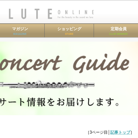
マガジン
ショッピング
定期会員
MAGAZINE
STORE
CLUB MEMBER
［3ページ目│
記事トップ
］