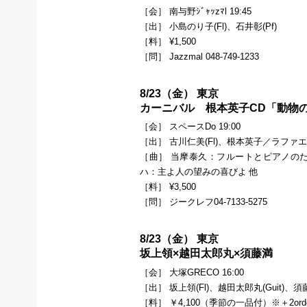
［会］ 南与野ｼﾞｬｯzﾏl 19:45
［出］ 小島のり子(Fl)、石井彰(Pf)
［料］ ¥1,500
［問］ Jazzmal 048-749-1233
8/23（金） 東京
カーニバル 根本英子CD「動物
［会］ スペースDo 19:00
［出］ 古川仁美(Fl)、根本英子／ラフ
［曲］ 当摩泰久：フルートとピアノのた
ハ：主よ人の望みの喜びよ 他
［料］ ¥3,500
［問］ ジークレフ04-7133-5275
8/23（金） 東京
坂上領×越田太郎丸×須藤満
［会］ 大塚GRECO 16:00
［出］ 坂上領(Fl)、越田太郎丸(Guit)、須藤
［料］ ￥4,100（季節の一品付）※＋2ord