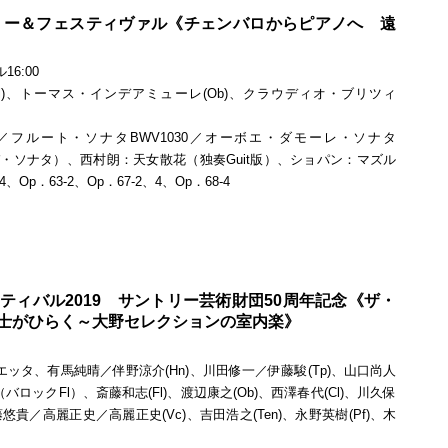
ミー＆フェスティヴァル《チェンバロからピアノへ 遠
6:00
l)、トーマス・インデアミューレ(Ob)、クラウディオ・ブリツィ
曲／フルート・ソナタBWV1030／オーボエ・ダモーレ・ソナタ
バ・ソナタ）、西村朗：天女散花（独奏Guit版）、ショパン：マズル
4、Op．63‐2、Op．67‐2、4、Op．68‐4
ィバル2019 サントリー芸術財団50周年記念《ザ・
士がひらく～大野セレクションの室内楽》
ニエッタ、有馬純晴／伴野涼介(Hn)、川田修一／伊藤駿(Tp)、山口尚人
（バロックFl）、斎藤和志(Fl)、渡辺康之(Ob)、西澤春代(Cl)、川久保
藤悠貴／高麗正史／高麗正史(Vc)、吉田浩之(Ten)、永野英樹(Pf)、木