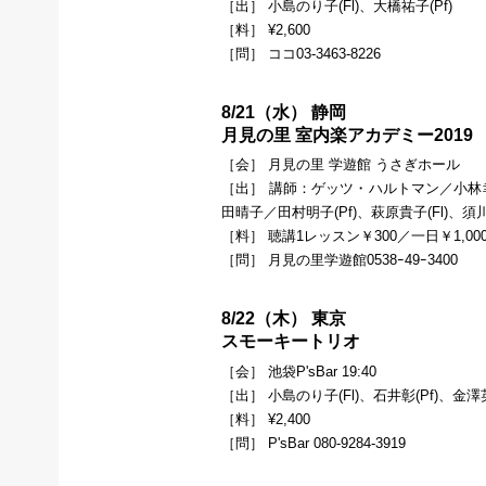
［出］ 小島のり子(Fl)、大橋祐子(Pf)
［料］ ¥2,600
［問］ ココ03-3463-8226
8/21（水） 静岡
月見の里 室内楽アカデミー2019
［会］ 月見の里 学遊館 うさぎホール
［出］ 講師：ゲッツ・ハルトマン／小林幸子
田晴子／田村明子(Pf)、萩原貴子(Fl)、須川
［料］ 聴講1レッスン￥300／一日￥1,00
［問］ 月見の里学遊館0538ｰ49ｰ3400
8/22（木） 東京
スモーキートリオ
［会］ 池袋P'sBar 19:40
［出］ 小島のり子(Fl)、石井彰(Pf)、金澤英
［料］ ¥2,400
［問］ P'sBar 080-9284-3919