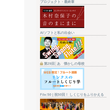
プロジェクト・最終章
AIソフトと私の出会い
第29回│あゝ懐かしの母校
File:50 | 祝50回！ しくじりをふりかえる