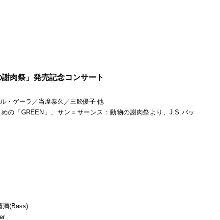
の謝肉祭」発売記念コンサート
ァエル・ゲーラ／当摩泰久／三舩優子 他
めの「GREEN」、サン＝サーンス：動物の謝肉祭より、J.S.バッ
満(Bass)
er