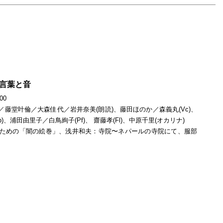
す
あう言葉と音
00
藤堂叶倫／大森佳代／岩井奈美(朗読)、藤田ほのか／森義丸(Vc)、
b)、浦田由里子／白鳥絢子(Pf)、 齋藤孝(Fl)、中原千里(オカリナ)
のための「闇の絵巻」、浅井和夫：寺院〜ネパールの寺院にて、服部