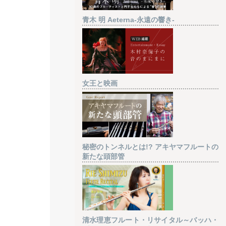
青木 明 Aeterna-永遠の響き-
女王と映画
秘密のトンネルとは!? アキヤマフルートの
新たな頭部管
清水理恵フルート・リサイタル～バッハ・