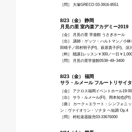
［問］ 大塚GRECO 03-3916-9551
8/23（金） 静岡
月見の里 室内楽アカデミー2019
［会］ 月見の里 学遊館 うさぎホール
［出］ 講師：ゲッツ・ハルトマン／小林幸子
田晴子／田村明子(Pf)、萩原貴子(Fl)、須川
［料］ 聴講1レッスン￥300／一日￥1,00
［問］ 月見の里学遊館0538ｰ49ｰ3400
8/23（金） 福岡
サラ・ルメール フルートリサイタ
［会］ アクロス福岡イベントホール19:0
［出］ サラ・ルメール(Fl)、岡本知也(Pf)
［曲］ カーク＝エラート：シンフォニッ
ン：ヴァイオリン・ソナタ ヘ短調 Op.4
［問］ 村松楽器販売03-33676000