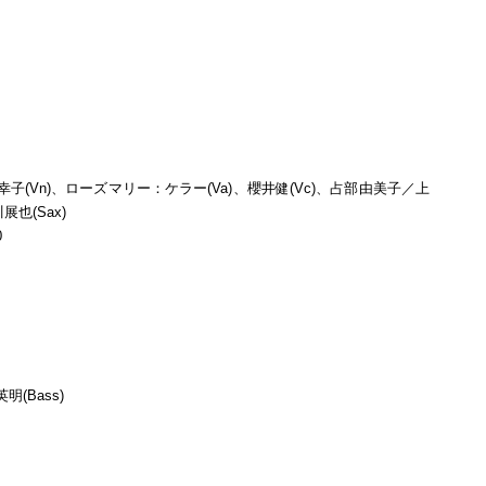
(Vn)、ローズマリー：ケラー(Va)、櫻井健(Vc)、占部由美子／上
展也(Sax)
0
明(Bass)