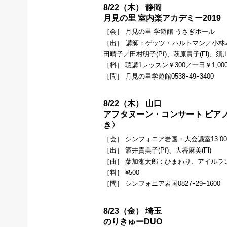
8/22（木） 静岡
月見の里 室内楽アカデミー2019
［会］ 月見の里 学遊館 うさぎホール
［出］ 講師：ゲッツ・ハルトマン／小林幸子
田晴子／田村明子(Pf)、萩原貴子(Fl)、須川
［料］ 聴講1レッスン￥300／一日￥1,00
［問］ 月見の里学遊館0538ｰ49ｰ3400
8/22（木） 山口
アフタヌーン・コンサート ピア
き〉
［会］ シンフォニア岩国・大会議室13:0
［出］ 酒井貴美子(Pf)、大谷麻美(Fl)
［曲］ 葉加瀬太郎：ひまわり、アイルラ
［料］ ¥500
［問］ シンフォニア岩国0827ｰ29ｰ1600
8/23（金） 埼玉
のりきゅーDUO