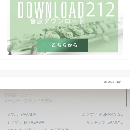
管楽器＞フルート
メーカー・ブランドモデル
ヤマハ│YAMAHA
ムラマツ│MURAMATSU
ミヤザワ│MIYAZAWA
サンキョウ│SANKYO