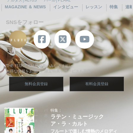
アルタス│ALTUS
パール│PEARL
MAGAZINE ＆ NEWS
インタビュー
レッスン
特集
連
SNSをフォロー
THE FLUTE CLUB会員のみなさまには、
お得な情報をお届け、限定特典やサービスも充実
無料会員登録
有料会員登録
カバ
特集：
ー：赤
ラテン・ミュージック
木りえ
ア・ラ・カルト
│城戸
フルートで楽しむ情熱のメロディ
夕果│