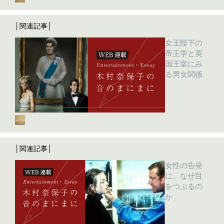
│関連記事│
女王陛下の
帝王学と英
国王室にみ
る男女関係
│関連記事│
女性の告発
に、なぜ目
をつぶるの
か