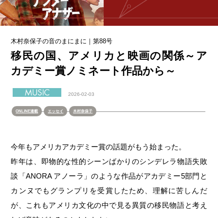
木村奈保子の音のまにまに｜第88号
移民の国、アメリカと映画の関係～ア
カデミー賞ノミネート作品から～
2026-02-03
ONLINE連載
エッセイ
木村奈保子
今年もアメリカアカデミー賞の話題がもう始まった。
昨年は、即物的な性的シーンばかりのシンデレラ物語失敗
談「ANORA アノーラ」のような作品がアカデミー5部門と
カンヌでもグランプリを受賞したため、理解に苦しんだ
が、これもアメリカ文化の中で見る異質の移民物語と考え