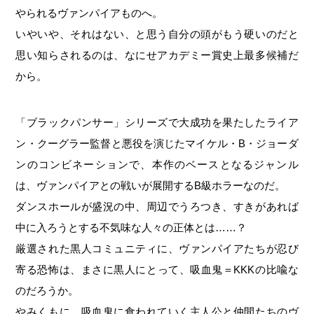
やられるヴァンパイアものへ。
いやいや、それはない、と思う自分の頭がもう硬いのだと
思い知らされるのは、なにせアカデミー賞史上最多候補だ
から。
「ブラックパンサー」シリーズで大成功を果たしたライア
ン・クーグラー監督と悪役を演じたマイケル・B・ジョーダ
ンのコンビネーションで、本作のベースとなるジャンル
は、ヴァンパイアとの戦いが展開するB級ホラーなのだ。
ダンスホールが盛況の中、周辺でうろつき、すきがあれば
中に入ろうとする不気味な人々の正体とは……？
厳選された黒人コミュニティに、ヴァンパイアたちが忍び
寄る恐怖は、まさに黒人にとって、吸血鬼＝KKKの比喩な
のだろうか。
やみくもに、吸血鬼に食われていく主人公と仲間たちのヴ