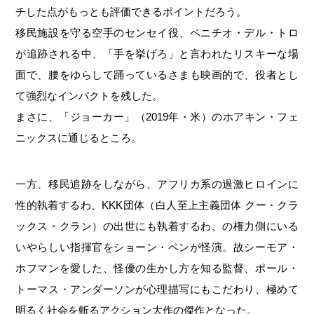
チした点がもっとも評価できるポイントだろう。
移民施設を守る空手のセンセイ役、ベニチオ・デル・トロ
が追跡される中、「手を挙げろ」と言われたリスキーな場
面で、腰をゆらして踊っているさまも映画的で、役者とし
て強烈なインパクトを残した。
まさに、「ジョーカー」（2019年・米）のホアキン・フェ
ニックスに通じるところ。
一方、移民追跡をしながら、アフリカ系の過激ヒロインに
性的執着するわ、KKK団体（白人至上主義団体 クー・クラ
ックス・クラン）の出世にも執着するわ、の権力側にいる
いやらしい指揮官をショーン・ペンが怪演。故シーモア・
ホフマンを愛した、怪優の生かし方を知る監督、ポール・
トーマス・アンダーソンが心理描写にもこだわり、極めて
明るく社会を斬るアクション大作の傑作となった。