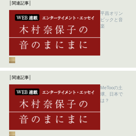
│関連記事│
平昌オリン
ピックと音
楽
│関連記事│
MeTooの土
壌、日本で
は？