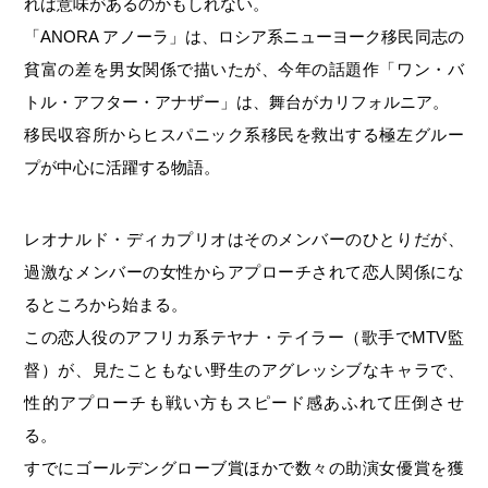
れば意味があるのかもしれない。
「ANORA アノーラ」は、ロシア系ニューヨーク移民同志の
貧富の差を男女関係で描いたが、今年の話題作「ワン・バ
トル・アフター・アナザー」は、舞台がカリフォルニア。
移民収容所からヒスパニック系移民を救出する極左グルー
プが中心に活躍する物語。
レオナルド・ディカプリオはそのメンバーのひとりだが、
過激なメンバーの女性からアプローチされて恋人関係にな
るところから始まる。
この恋人役のアフリカ系テヤナ・テイラー（歌手でMTV監
督）が、見たこともない野生のアグレッシブなキャラで、
性的アプローチも戦い方もスピード感あふれて圧倒させ
る。
すでにゴールデングローブ賞ほかで数々の助演女優賞を獲