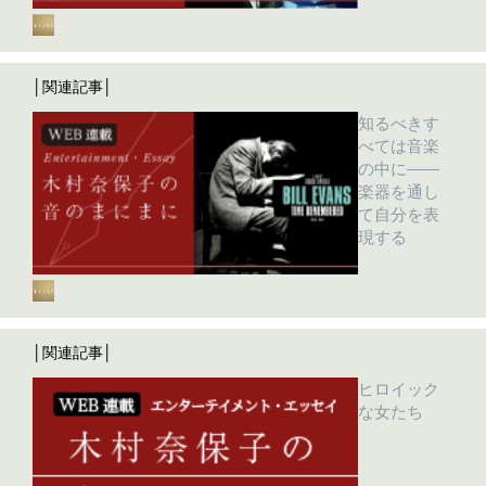
│関連記事│
知るべきす
べては音楽
の中に――
楽器を通し
て自分を表
現する
│関連記事│
ヒロイック
な女たち