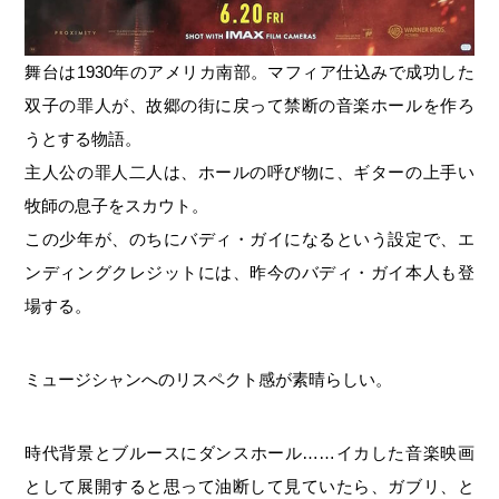
舞台は1930年のアメリカ南部。マフィア仕込みで成功した
双子の罪人が、故郷の街に戻って禁断の音楽ホールを作ろ
うとする物語。
主人公の罪人二人は、ホールの呼び物に、ギターの上手い
牧師の息子をスカウト。
この少年が、のちにバディ・ガイになるという設定で、エ
ンディングクレジットには、昨今のバディ・ガイ本人も登
場する。
ミュージシャンへのリスペクト感が素晴らしい。
時代背景とブルースにダンスホール……イカした音楽映画
として展開すると思って油断して見ていたら、ガブリ、と