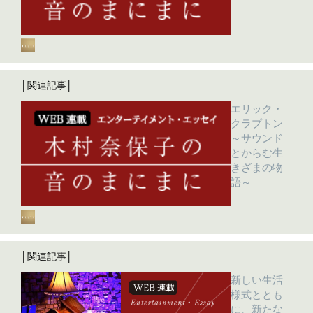
│関連記事│
エリック・
クラプトン
～サウンド
とからむ生
きざまの物
語～
│関連記事│
新しい生活
様式ととも
に、新たな