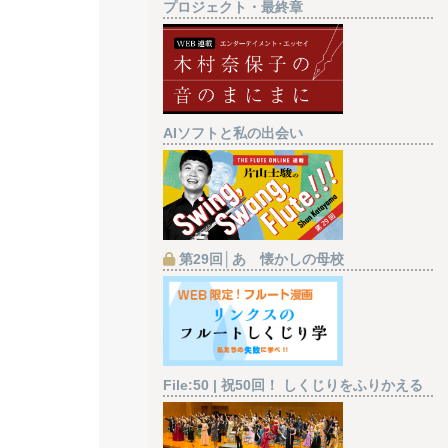
プロジェクト・最終章
AIソフトと私の出会い
第29回│あゝ懐かしの母校
File:50 | 祝50回！ しくじりをふりかえる