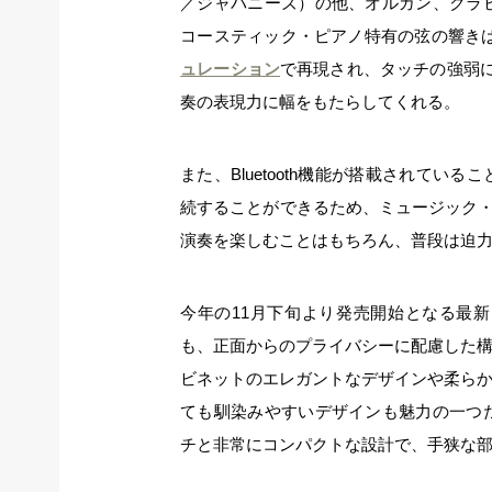
／ジャパニーズ）の他、オルガン、クラ
コースティック・ピアノ特有の弦の響き
ュレーション
で再現され、タッチの強弱
奏の表現力に幅をもたらしてくれる。
また、Bluetooth機能が搭載されて
続することができるため、ミュージック・プ
演奏を楽しむことはもちろん、普段は迫力ある
今年の11月下旬より発売開始となる最
も、正面からのプライバシーに配慮した構
ビネットのエレガントなデザインや柔ら
ても馴染みやすいデザインも魅力の一つ
チと非常にコンパクトな設計で、手狭な