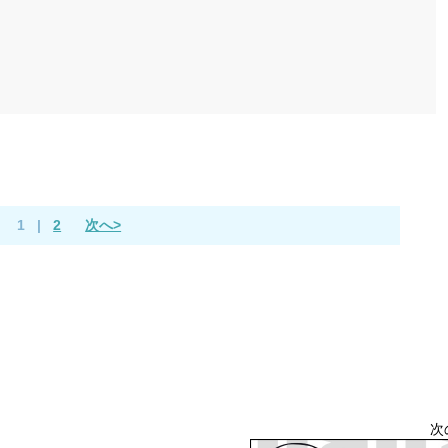
1
|
2
次へ>
次