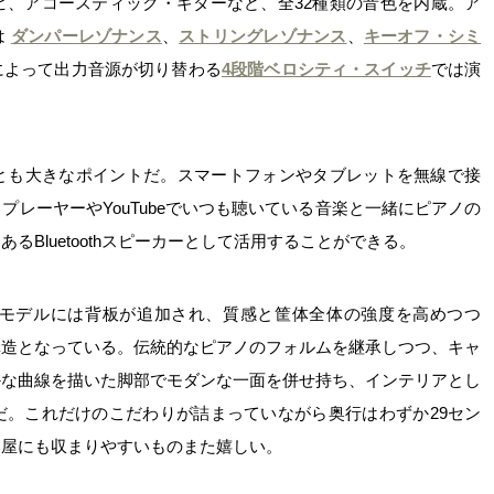
ビ、アコースティック・ギターなど、全32種類の音色を内蔵。ア
は
ダンパーレゾナンス
、
ストリングレゾナンス
、
キーオフ・シミ
によって出力音源が切り替わる
4段階ベロシティ・スイッチ
では演
いることも大きなポイントだ。スマートフォンやタブレットを無線で接
レーヤーやYouTubeでいつも聴いている音楽と一緒にピアノの
Bluetoothスピーカーとして活用することができる。
新モデルには背板が追加され、質感と筐体全体の強度を高めつつ
造となっている。伝統的なピアノのフォルムを継承しつつ、キャ
かな曲線を描いた脚部でモダンな一面を併せ持ち、インテリアとし
だ。これだけのこだわりが詰まっていながら奥行はわずか29セン
部屋にも収まりやすいものまた嬉しい。