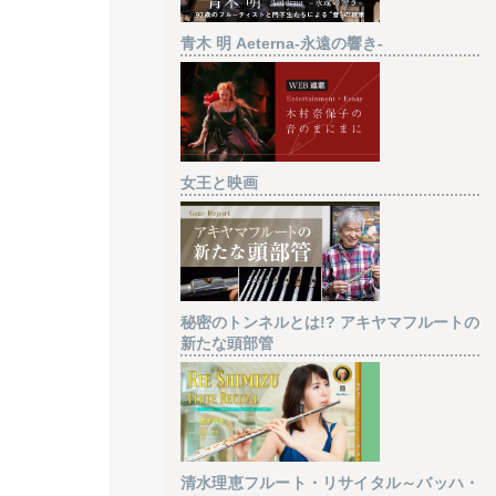
青木 明 Aeterna-永遠の響き-
女王と映画
秘密のトンネルとは!? アキヤマフルートの
新たな頭部管
清水理恵フルート・リサイタル～バッハ・