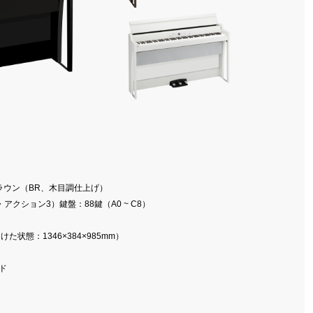
ラウン（BR、木目調仕上げ）
クション3）鍵盤：88鍵（A0 ~ C8）
た状態：1346×384×985mm）
ド