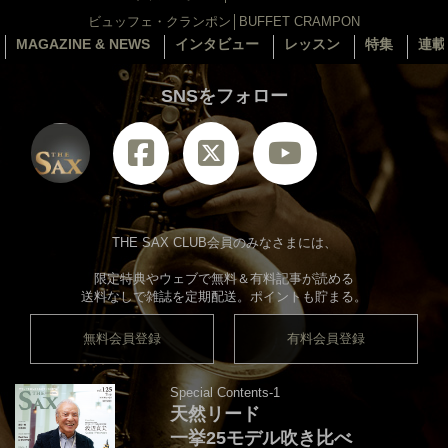
ビュッフェ・クランポン│BUFFET CRAMPON
MAGAZINE & NEWS
インタビュー
レッスン
特集
連載
SNSをフォロー
THE SAX CLUB会員のみなさまには、
限定特典やウェブで無料＆有料記事が読める
送料なしで雑誌を定期配送。ポイントも貯まる。
無料会員登録
有料会員登録
Special Contents-1
天然リード
一挙25モデル吹き比べ