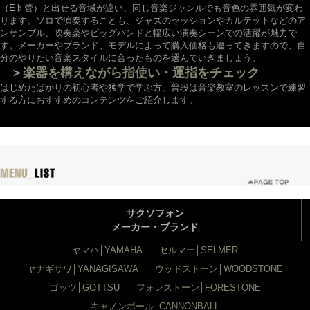
（E♭管）と出せる音域が違い、同じ音楽ジャンルでも音色の雰囲気が変わ
ります。ソロで演奏することも、ジャズのセッションやカルテットなどのア
ンサンブル、吹奏楽やビッグバンドと幅広い演奏シーンでの活躍が魅力で
す。メーカーやブランド、モデルによって購入価格も違ってきますので、自
分のやりたい音楽スタイルに合ったものを選んでいきましょう。
＞
楽器を構えながら指使い・運指をチェック
はじめたばかりの初心者や独学で学ぶ方、普段は音楽教室のレッスンで練習
する方におすすめのコンテンツをご紹介します。
サクソフォン
メーカー・ブランド
ヤマハ│YAMAHA
セルマー│SELMER
ヤナギサワ│YANAGISAWA
ウッドストーン│WOODSTONE
ゴッツ│GOTTSU
フォレストーン│FORESTONE
キャノンボール│CANNONBALL