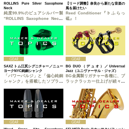
ROLLINS Pure Silver Saxophone
【リード調整】奈良から新たな音楽の
Neck
風を届けたい
純度99.9%のピュアシルバー製
Reed Conditioner『♭ふらっ
“ROLLINS Saxophone Neck”
砥』！
新登場 !
SAXZ トム江尻シグニチャー／ニュー
BG DUO（デュオ）／Universal
ヨークNYC純銅シャンク
Jazz（ユニヴァーサル・ジャズ）
「パワーバルジ」と「偏心純銅
BG金属製リガチャー各種に、ブ
シャンク」を搭載したソプラノ
ラックラッカー仕上げが続々と
マウスピースが新登場！
登場！