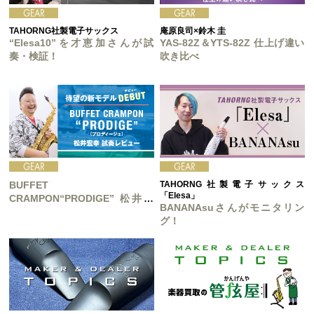
TAHORNG社製電子サックス
庵原良司×鈴木 圭
“Elesa10”を才恵加さんが試
YAS-82Z＆YTS-82Z 仕上げ違い
奏・検証！
吹き比べ
BUFFET
TAHORNG社製電子サックス
「Elesa」
CRAMPON“PRODIGE” 松井宏
BANANAsuさんがモニタリン
幸 試奏レビュー
グ！