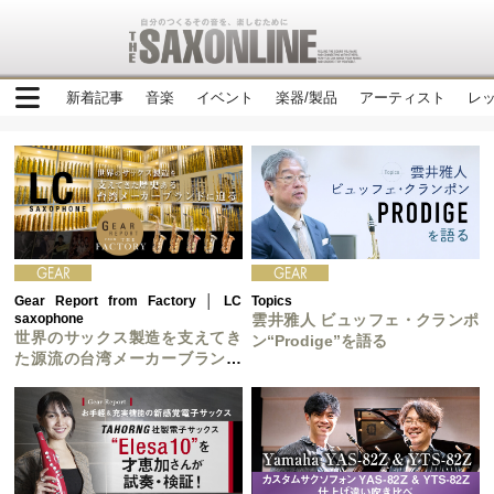
新着記事
音楽
イベント
楽器/製品
アーティスト
レ
Gear Report from Factory │ LC
Topics
saxophone
雲井雅人 ビュッフェ・クランポ
世界のサックス製造を支えてき
ン“Prodige”を語る
た源流の台湾メーカーブランド
LC saxophone に迫る