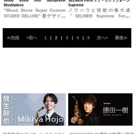
Wood Stone Alto Saxophone
SELMER Paris テナーサクソフォーン
Mouthpiece
Supreme
“Wood Stone Super Custom
ノウハウと技術の集大成
STUDIO DELUXE” 新デザイン
「SELMER Supreme Tenor
で登場 !
Saxophone」誕生！
≪先頭
<前へ
1
|
2
|
3
|
4
|
5
次へ>
最後≫