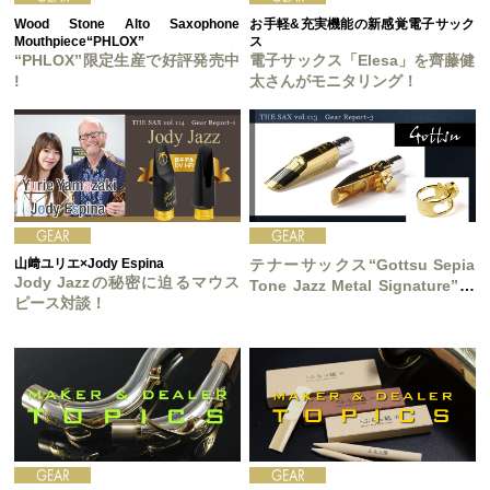
Wood Stone Alto Saxophone
お手軽&充実機能の新感覚電子サック
Mouthpiece“PHLOX”
ス
“PHLOX”限定生産で好評発売中
電子サックス「Elesa」を齊藤健
!
太さんがモニタリング！
山﨑ユリエ×Jody Espina
テナーサックス“Gottsu Sepia
Jody Jazzの秘密に迫るマウス
Tone Jazz Metal Signature”誕
ピース対談！
生!