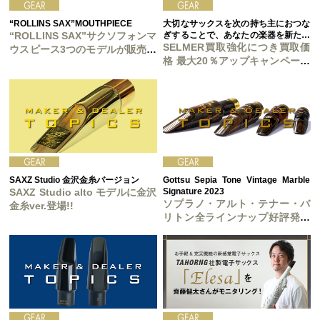
“ROLLINS SAX”MOUTHPIECE
大切なサックスを次の持ち主におつな
“ROLLINS SAX”サクソフォンマ
ぎすることで、あなたの楽器を新たな
価値で輝かせてみませんか？
SELMER買取強化につき買取価
ウスピース3つのモデルが販売開
格 最大20％アップキャンペーン
始！
開催中!!
SAXZ Studio 金沢金糸バージョン
Gottsu Sepia Tone Vintage Marble
SAXZ Studio alto モデルに金沢
Signature 2023
ソプラノ・アルト・テナー・バ
金糸ver.登場!!
リトン全ラインナップ好評発売
中！