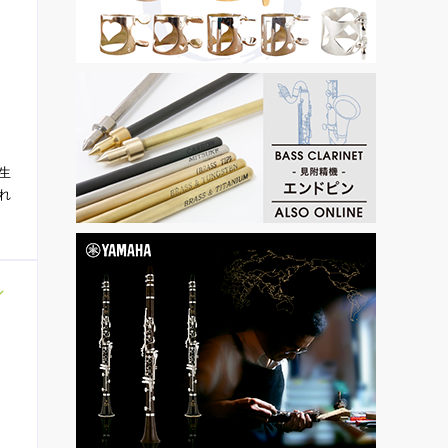
生
れ
ン