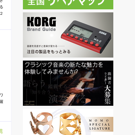
き
る
２
ワ
羅
講