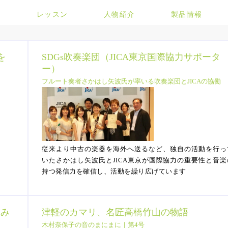
ト
レッスン
人物紹介
製品情報
を
SDGs吹奏楽団（JICA東京国際協力サポータ
ー）
フルート奏者さかはし矢波氏が率いる吹奏楽団とJICAの協働
従来より中古の楽器を海外へ送るなど、独自の活動を行っ
いたさかはし矢波氏とJICA東京が国際協力の重要性と音楽
持つ発信力を確信し、活動を繰り広げています
てみ
津軽のカマリ、名匠高橋竹山の物語
木村奈保子の音のまにまに｜第4号