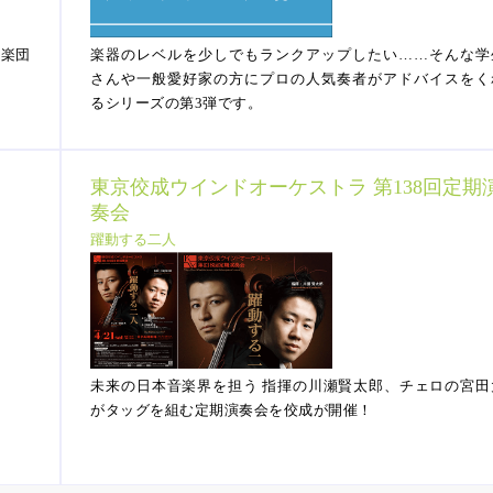
響楽団
楽器のレベルを少しでもランクアップしたい……そんな学
さんや一般愛好家の方にプロの人気奏者がアドバイスをく
るシリーズの第3弾です。
東京佼成ウインドオーケストラ 第138回定期
奏会
躍動する二人
未来の日本音楽界を担う 指揮の川瀬賢太郎、チェロの宮田
がタッグを組む定期演奏会を佼成が開催！