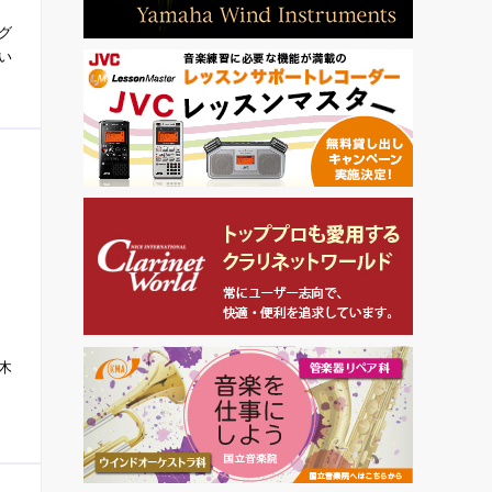
グ
い
木