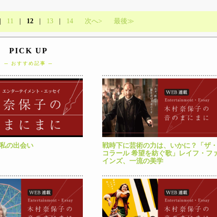
|
11
|
12
|
13
|
14
次へ>
最後≫
PICK UP
─ おすすめ記事 ─
と私の出会い
戦時下に芸術の力は、いかに？「ザ
コラール 希望を紡ぐ歌」レイフ・フ
インズ、一流の美学