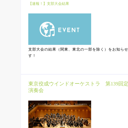
【速報！】支部大会結果
支部大会の結果（関東、東北の一部を除く）をお知ら
す！
東京佼成ウインドオーケストラ 第139回
演奏会