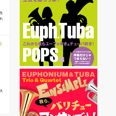
生
れ
演
大