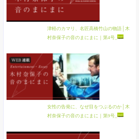
津軽のカマリ、名匠高橋竹山の物語│木
村奈保子の音のまにまに｜第4号_
女性の告発に、なぜ目をつぶるのか│木
村奈保子の音のまにまに｜第9号_