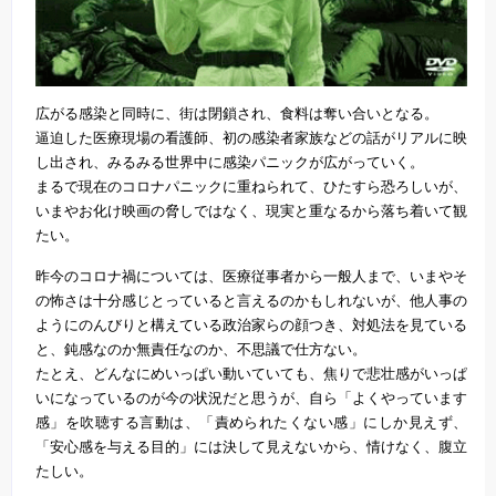
広がる感染と同時に、街は閉鎖され、食料は奪い合いとなる。
逼迫した医療現場の看護師、初の感染者家族などの話がリアルに映
し出され、みるみる世界中に感染パニックが広がっていく。
まるで現在のコロナパニックに重ねられて、ひたすら恐ろしいが、
いまやお化け映画の脅しではなく、現実と重なるから落ち着いて観
たい。
昨今のコロナ禍については、医療従事者から一般人まで、いまやそ
の怖さは十分感じとっていると言えるのかもしれないが、他人事の
ようにのんびりと構えている政治家らの顔つき、対処法を見ている
と、鈍感なのか無責任なのか、不思議で仕方ない。
たとえ、どんなにめいっぱい動いていても、焦りで悲壮感がいっぱ
いになっているのが今の状況だと思うが、自ら「よくやっています
感」を吹聴する言動は、「責められたくない感」にしか見えず、
「安心感を与える目的」には決して見えないから、情けなく、腹立
たしい。