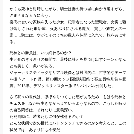
かくも死神と対峙しながら、騎士は妻の待つ城に向かう道すがら、
さまざまな人々に会う。
疫病のせいで家族を失った少女、犯罪者になった聖職者、女房に駆
け落ちされた鍛冶屋、火あぶりにされる魔女、貧しい旅芸人の一
家……騎士は、やがてそのうちの数人を仲間に入れて、旅を共にす
る。
死神との勝負は、いつ終わるのか？
生と死のぎりぎりの狭間で、最後に答えを見つけ出すシーンがなん
とも美しく、救いがある。
ジャーナリスティックなリアル映像とは対照的に、哲学的なテーマ
を扱うアート作品。第10回カンヌ国際映画祭で審査員特別賞を受
賞。2013年、デジタルリマスター版でリバイバル公開した。
さて我々の世代は、ほぼやりつくした感があるため、もはや死神と
チェスをしながら生きながらえているようなもので、こうした時期
の自己問答は、それなりに意義深い。
ただ同時に、若者たちに何が残せるのか？
どんな状態で次の世代にバトンタッチできるのかを考えると、この
状況では、あまりにも不安だ。