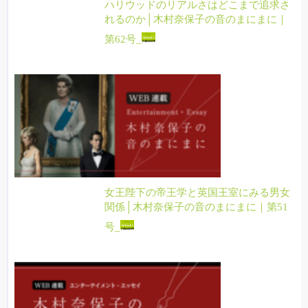
ハリウッドのリアルさはどこまで追求さ
れるのか│木村奈保子の音のまにまに｜
第62号_
女王陛下の帝王学と英国王室にみる男女
関係│木村奈保子の音のまにまに｜第51
号_