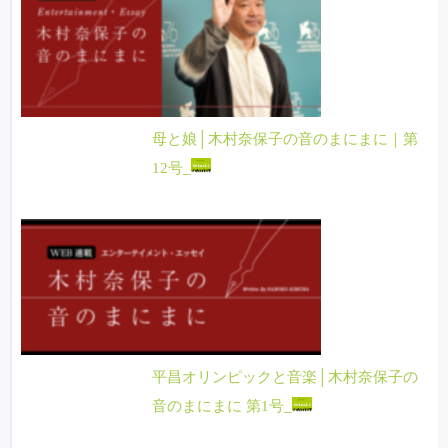
母と娘│木村奈保子の音のまにまに｜第
12号_
平昌オリンピックと音楽│木村奈保子の
音のまにまに 第1号_