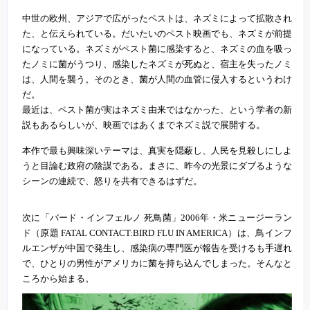
中世の欧州、アジアで広がったペストは、ネズミによって拡散され
た、と伝えられている。だいたいのペスト映画でも、ネズミが前提
になっている。ネズミがペスト菌に感染すると、ネズミの血を吸っ
たノミに菌がうつり、感染したネズミが死ぬと、宿主を失ったノミ
は、人間を襲う。そのとき、菌が人間の血管に侵入するというわけ
だ。
最近は、ペスト菌が実はネズミ由来ではなかった、という学者の新
説もあるらしいが、映画ではあくまでネズミ説で展開する。
本作で最も興味深いテーマは、真実を隠蔽し、人民を見殺しにしよ
うと目論む政府の陰謀である。まさに、昨今の光景にダブるような
シーンの連続で、怒りを共有できるはずだ。
次に「バード・インフェルノ 死鳥菌」2006年・米ニュージーラン
ド（原題 FATAL CONTACT:BIRD FLU IN AMERICA）は、鳥インフ
ルエンザが中国で発生し、感染病の専門医が報告を受けるも手遅れ
で、ひとりの男性がアメリカに菌を持ち込んでしまった。そんなと
ころから始まる。