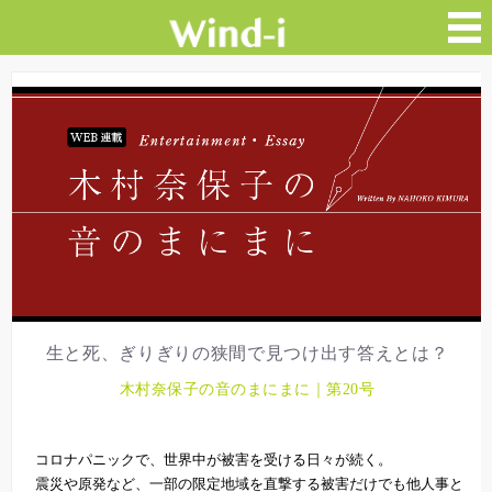
生と死、ぎりぎりの狭間で見つけ出す答えとは？
木村奈保子の音のまにまに｜第20号
コロナパニックで、世界中が被害を受ける日々が続く。
震災や原発など、一部の限定地域を直撃する被害だけでも他人事と