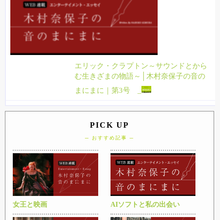
エリック・クラプトン～サウンドとから
む生きざまの物語～│木村奈保子の音の
まにまに｜第3号 _
PICK UP
─ おすすめ記事 ─
女王と映画
AIソフトと私の出会い