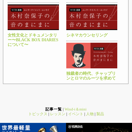
女性文化とドキュメンタリ
シネマカウンセリング
ー〜BLACK BOX DIARIES
について〜
独裁者の時代、チャップリ
ンとロマのルーツを求めて
記事一覧
|
Wind-i＆mini
トピックス
|
レッスン
|
イベント
|
人物
|
製品