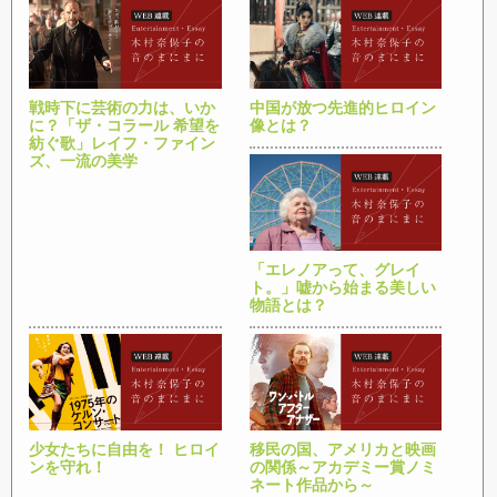
戦時下に芸術の力は、いか
中国が放つ先進的ヒロイン
に？「ザ・コラール 希望を
像とは？
紡ぐ歌」レイフ・ファイン
ズ、一流の美学
「エレノアって、グレイ
ト。」嘘から始まる美しい
物語とは？
少女たちに自由を！ ヒロイ
移民の国、アメリカと映画
ンを守れ！
の関係～アカデミー賞ノミ
ネート作品から～