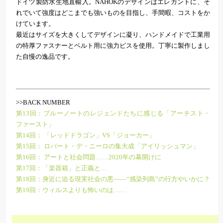
ドイツ製防水生地直輸入。NAHOKのデザインはエレガントに、そ
れでいて強度はどこまでも強いものを目指し、手間暇、コストをか
けています。
最近はサイズを大きくしてデザインに凝り、ハンドメイドで工業用
の特厚ファスナーとベルト用に強力ビスを使用。丁寧に製作しまし
た自慢の逸品です。
>>BACK NUMBER
第13回：ブルーノートのレジェンドたちに感じる「アーチスト・
ファースト」
第14回： 「レッドドラゴン」VS「ジョーカー」
第15回： ロバート・デ・ニーロの集大成「アイリッシュマン」
第16回： アートと社会問題……2020年の幕開けに
第17回：「楽器箱」と正義と…
第18回：身近に迫る現実社会の悪――“感染列島”の行方やいかに？
第19回：ウィルスよりも怖いのは……