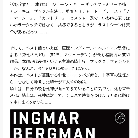
話を戻すと、 本作は、ジョーン・キューザックファミリーの姉、
アン・キューザックが主演し、監督もリチャード・ピアース（「ノ
ーマーシー」、「カントリー」）とメジャー系で、いわゆる安っぽ
いホラータッチではなく、共感できると思うが、ラストシーンは賛
否があるだろう……。
そして、ペスト菌といえば、巨匠イングマール・ベルイマン監督に
よる「第七の封印」（57年、スウェーデン）が最も格調高い芸術
作品。本作が代表作といえる主演の騎士役、マックス・フォンシド
ーが、なんと、今年の3月に死去したばかり。
本作は、ペストが蔓延する中世ヨーロッパが舞台。十字軍の遠征か
ら、むなしく帰還した騎士が主人公の物語。
騎士は、自分の後を死神が追ってきていることに気づく。死を宣告
された騎士は、死神に対して、チェスで勝負をつけようと命に懸け
て申し出るのだが……。