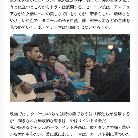
主人公の若いヒロインが、親の反対を押し切って、外の世界を見よ
うと旅立つところからドラマは展開する。ヒロイン役は、アマチュ
アながら女優レベルの美しさで目を引くが、若者らしい、曖昧さと
やさしい視点で、タゴールの語る自然、愛、戦争反対などの意味を
見つめていく。あえてテーマは‘自由’ではないだろうか。
映画では、タゴールの歌を独特の節で歌う語り部たちが登場する
が、聞きなれた民族的な響きは、やはりインド音楽だ。
私が好きなジャンルの一つ、インド映画は、歌とダンスで描く華や
かな大作中心だが、常に底にあるテーマは、カースト制に基づいた