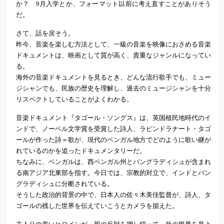
か？ 9月入学とか、フォーマット以前に考え直すことがありそう
だ。
さて、話を戻そう。
昨今、音楽を楽しむ方法として、一級の音楽を映像におさめる音楽
ドキュメントは、映画として質が高く、貴重なジャンルになってい
る。
海外の音楽ドキュメントを見るとき、どんな流行歌手でも、ミュー
ジシャンでも、民族の歴史を理解し、過去のミュージシャンを十分
リスペクトしていることがよくわかる。
音楽ドキュメント『タゴール・ソングス』は、英国植民地時代のイ
ンドで、ノーベル文学賞を受賞した詩人、ラピンドラナート・タゴ
ールが作った詩＝歌が、現代のベンガル地方でどのように歌い継が
れているのかを追ったドキュメンタリーだ。
ちなみに、ベンガルは、西ベンガル州とバングラディシュが含まれ
る南アジア北東部を指す。今日では、宗教的対立で、インドとバン
グラディシュに分断されている。
そうした政治的背景の中で、日本人の佐々木美佳監督が、詩人、タ
ゴールの残した世界を伝えていこうとカメラを据えた。