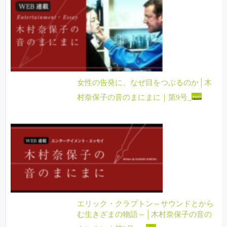
女性の告発に、なぜ目をつぶるのか│木
村奈保子の音のまにまに｜第9号_
エリック・クラプトン～サウンドとから
む生きざまの物語～│木村奈保子の音の