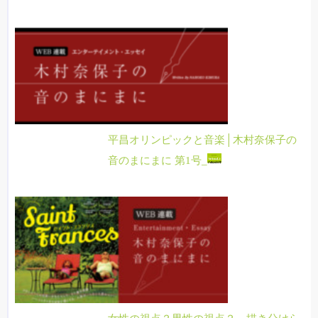
平昌オリンピックと音楽│木村奈保子の
音のまにまに 第1号_