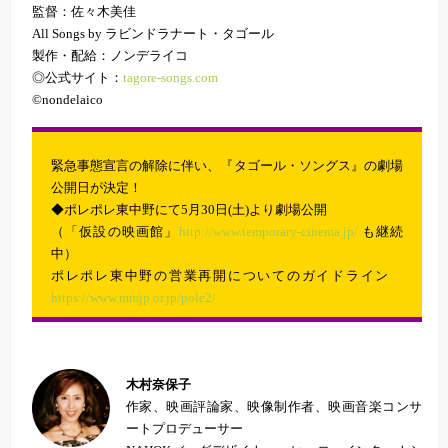
監督：佐々木美佳
All Songs by ラビンドラナート・タゴール
製作・配給：ノンデライコ
◎公式サイト：
tagore-songs.com
©nondelaico
緊急事態宣言の解除に伴い、『タゴール・ソングス』の劇場
公開日が決定！
◆ポレポレ東中野にて5月30日(土)より劇場公開
（「仮設の映画館」
http://www.temporary-cinema.jp/
も継続
中）
ポレポレ東中野の営業再開についてのガイドライン
https://www.mmjp.or.jp/pole2/
木村奈保子
作家、映画評論家、映像制作者、映画音楽コンサ
ートプロデューサー