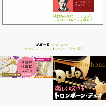
独裁者の時代、チャップリ
ンとロマのルーツを求めて
記事一覧
|
Wind-i＆mini
トピックス
|
レッスン
|
イベント
|
人物
|
製品