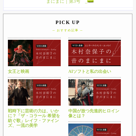
まにまに｜第3号 _
PICK UP
─ おすすめ記事 ─
女王と映画
AIソフトと私の出会い
戦時下に芸術の力は、いか
中国が放つ先進的ヒロイン
に？「ザ・コラール 希望を
像とは？
紡ぐ歌」レイフ・ファイン
ズ、一流の美学