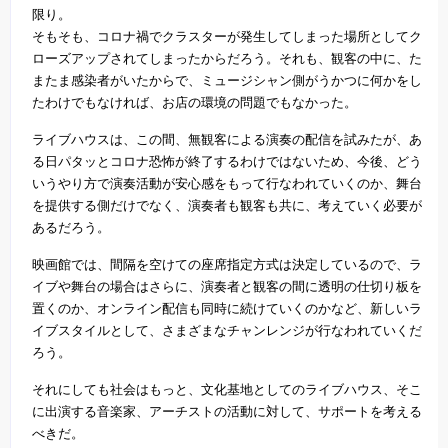
限り。
そもそも、コロナ禍でクラスターが発生してしまった場所としてク
ローズアップされてしまったからだろう。それも、観客の中に、た
またま感染者がいたからで、ミュージシャン側がうかつに何かをし
たわけでもなければ、お店の環境の問題でもなかった。
ライブハウスは、この間、無観客による演奏の配信を試みたが、あ
る日パタッとコロナ恐怖が終了するわけではないため、今後、どう
いうやり方で演奏活動が安心感をもって行なわれていくのか、舞台
を提供する側だけでなく、演奏者も観客も共に、考えていく必要が
あるだろう。
映画館では、間隔を空けての座席指定方式は決定しているので、ラ
イブや舞台の場合はさらに、演奏者と観客の間に透明の仕切り板を
置くのか、オンライン配信も同時に続けていくのかなど、新しいラ
イブスタイルとして、さまざまなチャンレンジが行なわれていくだ
ろう。
それにしても社会はもっと、文化基地としてのライブハウス、そこ
に出演する音楽家、アーチストの活動に対して、サポートを考える
べきだ。