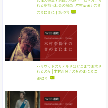
女性の視点？男性の視点？ 描き分けら
れる多様化社会の映画│木村奈保子の音
のまにまに｜第46号_
ハリウッドのリアルさはどこまで追求さ
れるのか│木村奈保子の音のまにまに｜
第62号_