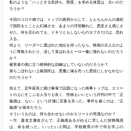
私のような「ハッとする気持ち、態度」を求める体質は、古いのだ
ろうか？
今回のコロナ禍では、トップの政府からして、とんちんかんの連続
で国民をとことん幻滅させ、あまりの浮世離れに、悪意さえ感じさ
せた。何を言われても、ドキリともしない心のタフさだけは、恐れ
入る。
何より、リーダーに選ばれた地位を持ったなら、映画の主人公のよ
うに尊敬されたり、涙して喜ばれるヒーロー像に憧れないのだろう
か？
被害者の側に立つ精神的な訓練はしていないのだろうか？
落ちこぼれない上級国民は、悪魔に魂を売った悪役にしかなれない
のだろうか？
加えて、定年延長と賭け麻雀で話題になった検事トップは、エリー
トの上にすこぶる人当りも良く、性格もいいという評判の中で「正
義感は、ない」という評価に言葉を失った。事件を裁くのは、“正
義感”が基本だろう。
そういうものは、持ち合わせないのがエリートの常識なのか？
一方、森友文書改ざんで、正義感あるがゆえに苦しんだ財務職員
は、命を絶った。いったい人間は、学校教育の中で何を学ぶの