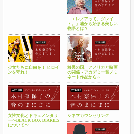
「エレノアって、グレイ
ト。」嘘から始まる美しい
物語とは？
少女たちに自由を！ ヒロイ
移民の国、アメリカと映画
ンを守れ！
の関係～アカデミー賞ノミ
ネート作品から～
女性文化とドキュメンタリ
シネマカウンセリング
ー〜BLACK BOX DIARIES
について〜