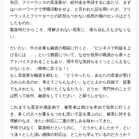
先日、フリーランスの音楽家が、給付金を申請するにあたり、まず
はハローワークで求職活動をせよ、と言われた話を聞いたが、フリ
ーランスとフリーターとの区別もつかない役所の側のセンスはどう
したものか。
緊急時だからこそ、理解されない現実に、落ち込む人も少なくな
い。
だいたい、中小企業も融資の相談に行くと、「ビジネスで利益を上
げるには……」という難題について、なぜか役所の職員から易々と
アドバイスされることもあり、理不尽な気持ちをぐっとこらえるし
かないとか。（簡単に言うな！）
もし音楽家が融資を頼むと、「どうやったら、あなたの音楽が受け
入れられるのか、考えてごらんなさい」などと上から目線で、提案
でもされたら、もう帰りたくなるだろう。どうか、専門外のことで
は黙って給付、融資をしてください、と願うしかない。
これまでも震災や感染病で、被害者は助けを求めて役所に行くと
き、多くの人々が藁をもつかむ思いで足を運ぶのに、被害に対する
理解のなさ、冷たい対応に二重の苦しみを味わってきた。
平時ではなく、緊急時だというのに、「どうかしましたか？」とい
う淡々とした浅い感情の対応は、どこから学んでいるのだろうか？