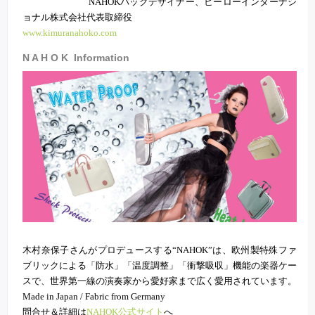
NAHOKバッグデザイナー、ヒーローインターナシ
ョナル株式会社代表取締役
www.kimuranahoko.com
N A H O K Information
木村奈保子さんがプロデュースする“NAHOK”は、欧州製特殊ファ
ブリックによる「防水」「温度調整」「衝撃吸収」機能の楽器ケー
スで、世界第一線の演奏家から愛好家まで広く愛用されています。
Made in Japan / Fabric from Germany
問合せ＆詳細は
NAHOK公式サイト
へ