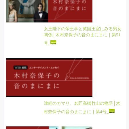
女王陛下の帝王学と英国王室にみる男女
関係│木村奈保子の音のまにまに｜第51
号_
津軽のカマリ、名匠高橋竹山の物語│木
村奈保子の音のまにまに｜第4号_